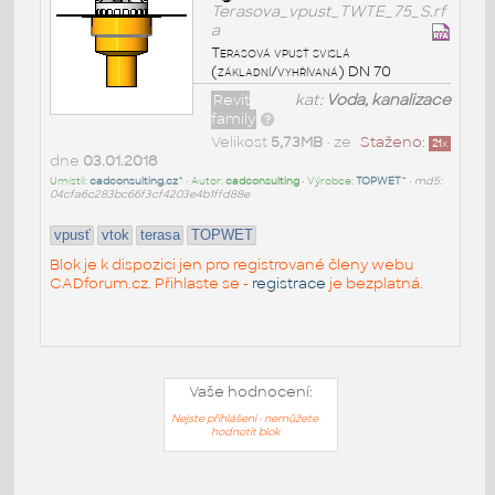
Terasova_vpust_TWTE_75_S.rf
a
Terasová vpusť svislá
(základní/vyhřívaná) DN 70
Revit
kat:
Voda, kanalizace
family
Velikost
5,73MB
• ze
Staženo:
21
x
dne
03.01.2018
Umístil:
cadconsulting.cz^
• Autor:
cadconsulting
• Výrobce:
TOPWET^
•
md5:
04cfa6c283bc66f3cf4203e4b1ffd88e
vpusť
vtok
terasa
TOPWET
Blok je k dispozici jen pro registrované členy webu
CADforum.cz. Přihlaste se -
registrace
je bezplatná.
Vaše hodnocení:
Nejste přihlášeni - nemůžete
hodnotit blok