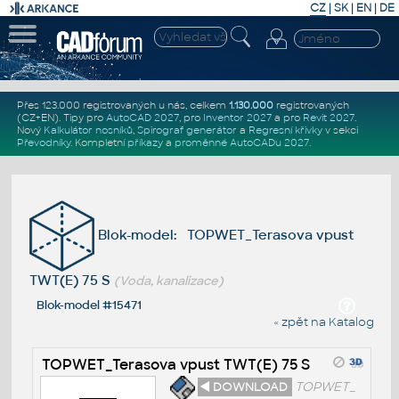
CZ
|
SK
|
EN
|
DE
Přes 123.000 registrovaných u nás, celkem
1.130.000
registrovaných
(CZ+EN)
. Tipy pro
AutoCAD 2027
, pro
Inventor 2027
a pro
Revit 2027
.
Nový
Kalkulátor nosníků
,
Spirograf generátor
a
Regresní křivky
v sekci
Převodníky
.
Kompletní
příkazy
a
proměnné AutoCADu 2027
.
Blok-model: TOPWET_Terasova vpust
TWT(E) 75 S
(Voda, kanalizace)
Blok-model #15471
« zpět na Katalog
TOPWET_Terasova vpust TWT(E) 75 S
◄ DOWNLOAD
TOPWET_