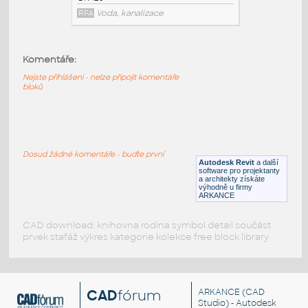
TOPWET_Terasova vpust TWT(E) 110 S
:
Terasová vpusť svislá (základní/vyhřívaná)
Komentáře:
DN 100
Nejste přihlášeni - nelze připojit komentáře
RFA
Voda, kanalizace
bloků
TOPWET_Terasova vpust TWT(E) 125 S
:
Terasová vpusť svislá (základní/vyhřívaná)
Dosud žádné komentáře - buďte první
DN 125
Autodesk Revit
a další
software pro projektanty
RFA
Voda, kanalizace
a architekty získáte
výhodně u firmy
ARKANCE
CAD download: knihovna rodina symbol detail součást
prvek stafáž výkres kategorie kolekce free block library
CAD
fórum
ARKANCE
(CAD
Studio) - Autodesk