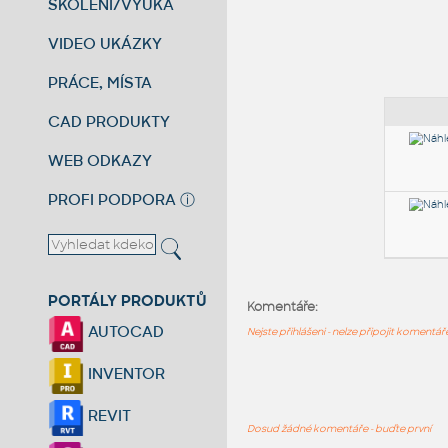
ŠKOLENÍ/VÝUKA
VIDEO UKÁZKY
PRÁCE, MÍSTA
CAD PRODUKTY
WEB ODKAZY
PROFI PODPORA
ⓘ
PORTÁLY PRODUKTŮ
Komentáře:
AUTOCAD
Nejste přihlášeni - nelze připojit komentá
INVENTOR
REVIT
Dosud žádné komentáře - buďte první