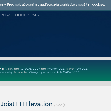
lamy. Před pokračováním vyjadřete, zda souhlasíte s použitím cookies.
 PODPORA | POMOC A RADY
Z+EN)
. Tipy pro
AutoCAD 2027
, pro
Inventor 2027
a pro
Revit 2027
.
řevodníky
.
Kompletní
příkazy
a
proměnné AutoCADu 2027
.
Joist LH Elevation
(Ocel)