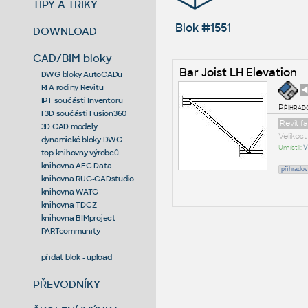
TIPY A TRIKY
Blok #1551
DOWNLOAD
CAD/BIM bloky
Bar Joist LH Elevation
DWG bloky AutoCADu
RFA rodiny Revitu
◄
IPT součásti Inventoru
Příhrado
F3D součásti Fusion360
Revit f
3D CAD modely
Velikos
dynamické bloky DWG
Umístil:
V
top knihovny výrobců
knihovna AEC Data
příhradov
knihovna RUG-CADstudio
knihovna WATG
knihovna TDCZ
knihovna BIMproject
PARTcommunity
--
přidat blok - upload
PŘEVODNÍKY