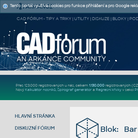
Tento portál využívá cookies pro funkce přihlášení a pro Google rek
CAD FÓRUM - TIPY A TRIKY | UTILITY | DISKUZE | BLOKY |
Přes 123.000 registrovaných u nás, celkem
1.130.000
registrovaných (C
Nový
Kalkulátor nosníků
,
Spirograf generátor
a
Regresní křivky
v sekci
P
HLAVNÍ STRÁNKA
Blok: Bar 
DISKUZNÍ FÓRUM