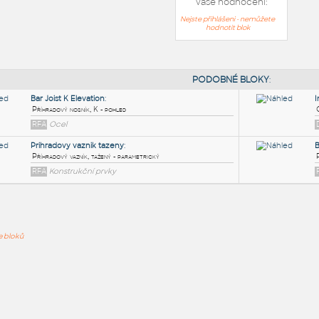
Vaše hodnocení:
Nejste přihlášeni - nemůžete
hodnotit blok
PODOB
Bar Joist K Elevation
:
ře bloků
Příhradový nosník, K - pohled
RFA
Ocel
Prihradovy vaznik tazeny
:
Příhradový vazník, tažený - parametrický
RFA
Konstrukční prvky