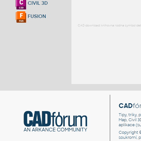
CIVIL 3D
FUSION
CAD download: knihovna rodina symbol detai
CAD
fó
Tipy, triky
Map, Civil 
aplikace (
Copyright 
soukromí, 