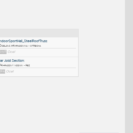
NÉ BLOKY
:
IndoorSportHall_SteelRoofTruss
:
Ocelová příhradovina - střecha
DWF
Ocel
Bar Joist Section
:
Příhradový nosník - řez
RFA
Ocel