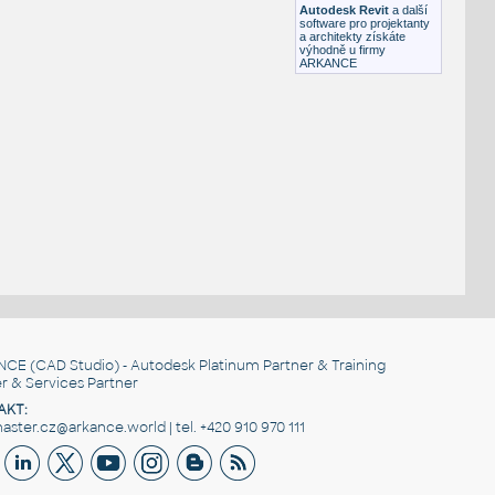
Autodesk Revit
a další
software pro projektanty
a architekty získáte
výhodně u firmy
ARKANCE
NCE
(CAD Studio) - Autodesk Platinum Partner & Training
r & Services Partner
AKT:
ster.cz@arkance.world | tel. +420 910 970 111