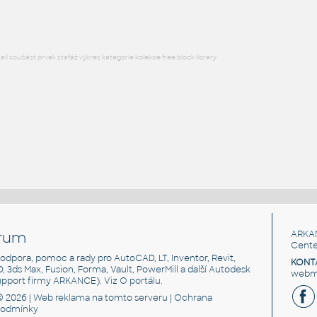
l součást prvek stafáž výkres kategorie kolekce free block library
rum
ARKA
Cente
, podpora, pomoc a rady pro AutoCAD, LT, Inventor, Revit,
KONT
3D, 3ds Max, Fusion, Forma, Vault, PowerMill a další Autodesk
webma
support firmy ARKANCE). Viz
O portálu
.
© 2026 |
Web reklama
na tomto serveru |
Ochrana
podmínky