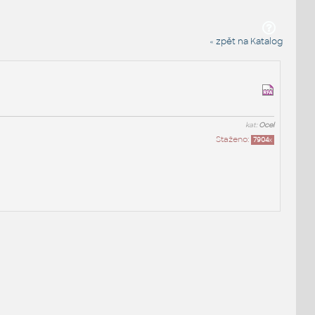
« zpět na Katalog
kat:
Ocel
Staženo:
7904
x