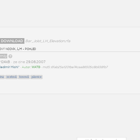
 DOWNLOAD
Bar_Joist_LH_Elevation.rfa
vý nosník, LH - pohled
amily
t
124kB
• ze dne
29.08.2007
ladimír Michl^
• Autor:
WATG
•
md5: 6fab25a1201be74caa86505c8b938fb7
ina
ocelová
kovová
pásnice