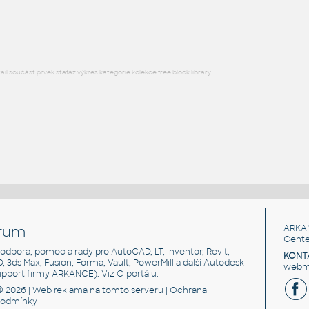
RFA
Sezení
l součást prvek stafáž výkres kategorie kolekce free block library
rum
ARKA
Cente
, podpora, pomoc a rady pro AutoCAD, LT, Inventor, Revit,
KONT
3D, 3ds Max, Fusion, Forma, Vault, PowerMill a další Autodesk
webma
support firmy ARKANCE). Viz
O portálu
.
© 2026 |
Web reklama
na tomto serveru |
Ochrana
podmínky