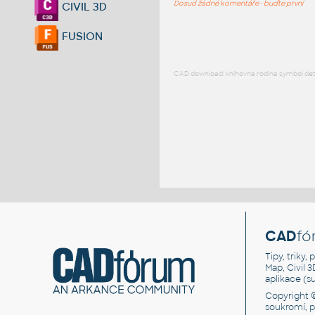
Dosud žádné komentáře - buďte první
CIVIL 3D
FUSION
CAD download: knihovna rodina symbol detai
CAD
fó
Tipy, triky
Map, Civil 
aplikace (
Copyright 
soukromí, 