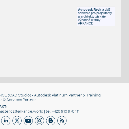
RFA
Sezení
Autodesk Revit
a další
software pro projektanty
a architekty získáte
výhodně u firmy
ARKANCE
NCE
(CAD Studio) - Autodesk Platinum Partner & Training
r & Services Partner
AKT:
ster.cz@arkance.world | tel. +420 910 970 111