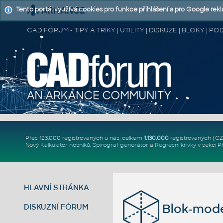
Tento portál využívá cookies pro funkce přihlášení a pro Google rek
CAD FÓRUM - TIPY A TRIKY | UTILITY | DISKUZE | BLOKY |
Přes 123.000 registrovaných u nás, celkem
1.130.000
registrovaných (C
Nový
Kalkulátor nosníků
,
Spirograf generátor
a
Regresní křivky
v sekci
P
HLAVNÍ STRÁNKA
Blok-mode
DISKUZNÍ FÓRUM