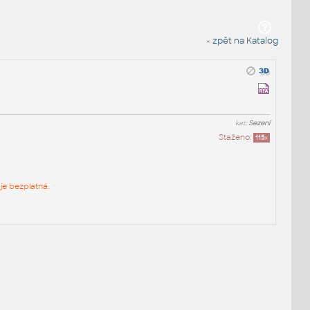
« zpět na Katalog
kat:
Sezení
Staženo:
115
x
je bezplatná.