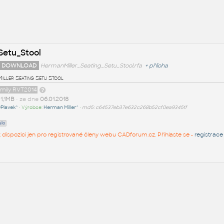
Setu_Stool
 DOWNLOAD
HermanMiller_Seating_Setu_Stool.rfa
+
příloha
iller Seating Setu Stool
amily RVT2014
t
1,1MB
• ze dne
06.01.2018
Plavek^
• Výrobce:
Herman Miller^
•
md5: c64537eb37e632c268b52cf0ea93451f
slo
 k dispozici jen pro registrované členy webu CADforum.cz. Přihlaste se -
registrace