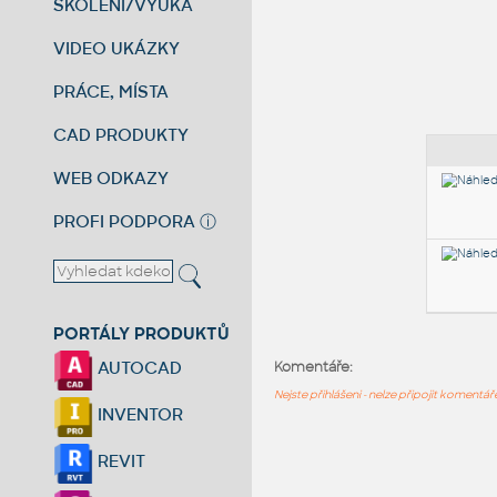
ŠKOLENÍ/VÝUKA
VIDEO UKÁZKY
PRÁCE, MÍSTA
CAD PRODUKTY
WEB ODKAZY
PROFI PODPORA
ⓘ
PORTÁLY PRODUKTŮ
AUTOCAD
Komentáře:
Nejste přihlášeni - nelze připojit komentá
INVENTOR
REVIT