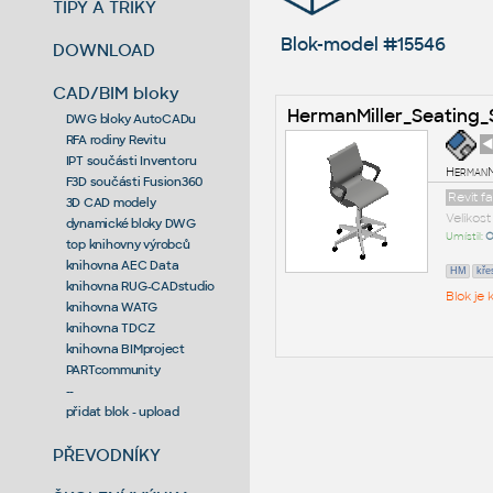
TIPY A TRIKY
Blok-model #15546
DOWNLOAD
CAD/BIM bloky
HermanMiller_Seating_
DWG bloky AutoCADu
RFA rodiny Revitu
◄
IPT součásti Inventoru
HermanM
F3D součásti Fusion360
Revit f
3D CAD modely
Velikos
dynamické bloky DWG
Umístil:
O
top knihovny výrobců
knihovna AEC Data
HM
kře
knihovna RUG-CADstudio
Blok je
knihovna WATG
knihovna TDCZ
knihovna BIMproject
PARTcommunity
--
přidat blok - upload
PŘEVODNÍKY