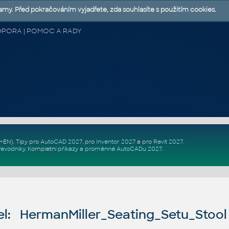
lamy. Před pokračováním vyjadřete, zda souhlasíte s použitím cookies.
 PODPORA | POMOC A RADY
Z+EN)
. Tipy pro
AutoCAD 2027
, pro
Inventor 2027
a pro
Revit 2027
.
řevodníky
.
Kompletní
příkazy
a
proměnné AutoCADu 2027
.
l: HermanMiller_Seating_Setu_Stoo