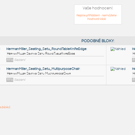
Vaše hodnocení:
Nejste přihlášeni - nemůžete
hodnotit blok
PODOB
HermanMiller_Seating_Setu_RoundTableKnifeEdge
:
ře bloků
HermanMiller Seating Setu RoundTableKnifeEdge
RFA
Sezení
HermanMiller_Seating_Setu_MultipurposeChair
:
HermanMiller Seating Setu MultipurposeChair