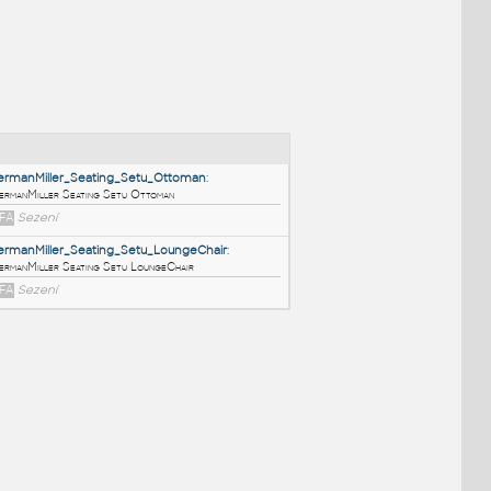
NÉ BLOKY
:
HermanMiller_Seating_Setu_Ottoman
:
HermanMiller Seating Setu Ottoman
RFA
Sezení
HermanMiller_Seating_Setu_LoungeChair
:
HermanMiller Seating Setu LoungeChair