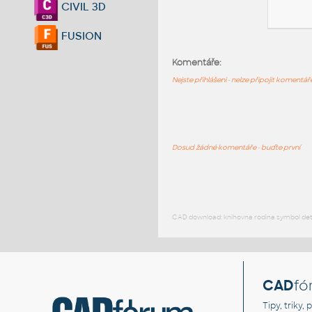
CIVIL 3D
FUSION
Komentáře:
Nejste přihlášeni - nelze připojit komentá
Dosud žádné komentáře - buďte první
CAD download: knihovna rodina symbol detai
CAD
fó
Tipy, triky