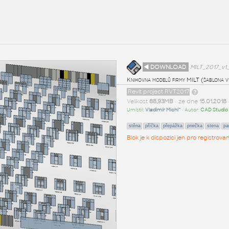
◄ DOWNLOAD
MILT_2017_v1_
Knihovna modelů firmy MILT (šablona v1.0
Revit project RVT2017
Velikost
88,93MB
• ze dne
15.01.2018
Umístil:
Vladimír Michl^
• Autor:
CAD Studio
stěna
příčka
přepážka
priečka
stena
par
Blok je k dispozici jen pro registro