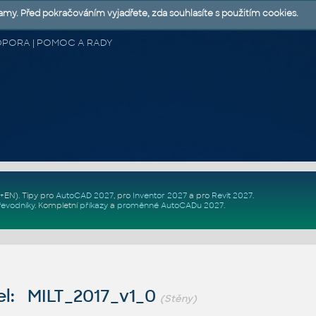
lamy. Před pokračováním vyjadřete, zda souhlasíte s použitím cookies.
 PODPORA | POMOC A RADY
Z+EN)
. Tipy pro
AutoCAD 2027
, pro
Inventor 2027
a pro
Revit 2027
.
řevodníky
.
Kompletní
příkazy
a
proměnné AutoCADu 2027
.
l: MILT_2017_v1_0
(Stěny)