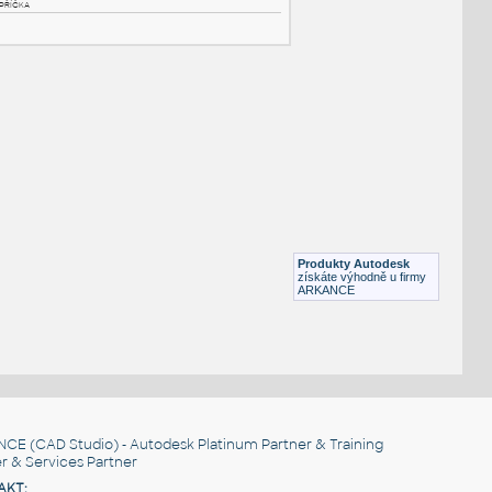
NÉ BLOKY
:
Archi Partition Library
:
Knihovna - stěnové příčky (Archi) - 124 typů stěn
RVT
Stěny
Kancelář - dělící příčka
:
Kancelář - dělící příčka
Produkty Autodesk
získáte výhodně u firmy
RFA
Kancelář
ARKANCE
NCE
(CAD Studio) - Autodesk Platinum Partner & Training
r & Services Partner
AKT: