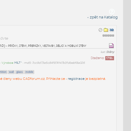
« zpět na Katalog
0.rte
) - příčky, stěny, přepážky, vestavby, dělicí a mobilní stěny
kat:
Stěny
Staženo:
1718
x
• Výrobce:
MILT^
•
md5: 7cc9d73e5c84f874147b3fdbebf8a026
tition
wall
glass
mobile
vané členy webu CADforum.cz. Přihlaste se -
registrace
je bezplatná.