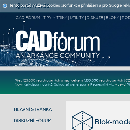
Tento portál využívá cookies pro funkce přihlášení a pro Google rek
CAD FÓRUM - TIPY A TRIKY | UTILITY | DISKUZE | BLOKY |
Přes 123.000 registrovaných u nás, celkem
1.130.000
registrovaných (C
Nový
Kalkulátor nosníků
,
Spirograf generátor
a
Regresní křivky
v sekci
P
HLAVNÍ STRÁNKA
Blok-mode
DISKUZNÍ FÓRUM