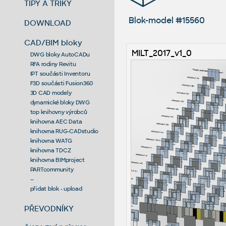
TIPY A TRIKY
Blok-model #15560
DOWNLOAD
CAD/BIM bloky
MILT_2017_v1_0
DWG bloky AutoCADu
RFA rodiny Revitu
IPT součásti Inventoru
F3D součásti Fusion360
3D CAD modely
dynamické bloky DWG
top knihovny výrobců
knihovna AEC Data
knihovna RUG-CADstudio
knihovna WATG
knihovna TDCZ
knihovna BIMproject
PARTcommunity
--
přidat blok - upload
PŘEVODNÍKY