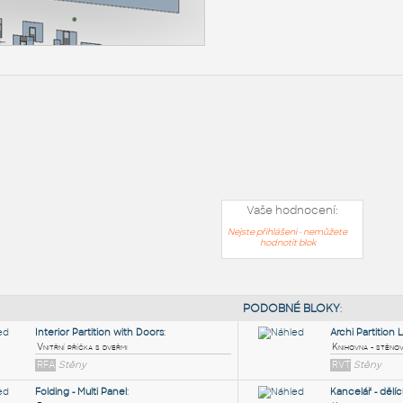
Vaše hodnocení:
Nejste přihlášeni - nemůžete
hodnotit blok