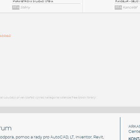
PODOB
ře bloků
Interior Partition with Doors
:
Vnitřní příčka s dveřmi
RFA
Stěny
Folding - Multi Panel
:
Parametrická skládací stěna
RFA
Stěny
l součást prvek stafáž výkres kategorie kolekce free block library
rum
ARKA
Cente
, podpora, pomoc a rady pro AutoCAD, LT, Inventor, Revit,
KONT