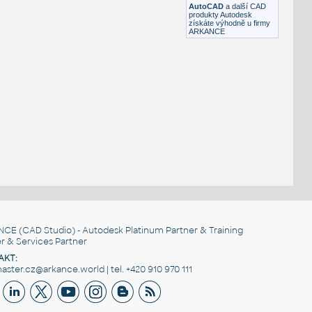
AutoCAD
a další CAD
produkty Autodesk
získáte výhodně u firmy
ARKANCE
NCE
(CAD Studio) - Autodesk Platinum Partner & Training
r & Services Partner
AKT:
ster.cz@arkance.world | tel. +420 910 970 111