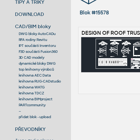
TIPY A TRIKY
Blok #15578
DOWNLOAD
CAD/BIM bloky
DESIGN OF ROOF TRU
DWG bloky AutoCADu
RFA rodiny Revitu
IPT součásti Inventoru
F3D součásti Fusion360
3D CAD modely
dynamické bloky DWG
top knihovny výrobců
knihovna AEC Data
knihovna RUG-CADstudio
knihovna WATG
knihovna TDCZ
knihovna BIMproject
PARTcommunity
--
přidat blok - upload
PŘEVODNÍKY