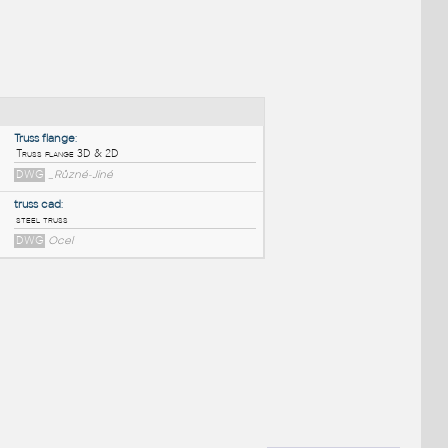
NÉ BLOKY
:
Truss flange
:
Truss flange 3D & 2D
DWG
_Různé-Jiné
truss cad
:
steel truss
DWG
Ocel