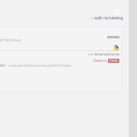
« zpět na Katalog
METHOD.dwg
kat:
Konstrukční prvky
Staženo:
27305
x
ECH^
•
md5: a8125482bc011c014cd6f06517104bb6