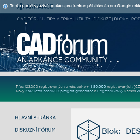
Tento portál využívá cookies pro funkce přihlášení a pro Google rek
CAD FÓRUM - TIPY A TRIKY | UTILITY | DISKUZE | BLOKY |
Přes 123.000 registrovaných u nás, celkem
1.130.000
registrovaných (C
Nový
Kalkulátor nosníků
,
Spirograf generátor
a
Regresní křivky
v sekci
P
HLAVNÍ STRÁNKA
Blok: DE
DISKUZNÍ FÓRUM