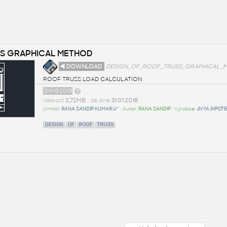
SS GRAPHICAL METHOD
◄ DOWNLOAD
DESIGN_OF_ROOF_TRUSS_GRAPHICAL_
ROOF TRUSS LOAD CALCULATION
DWG2013
Velikost
2,72MB
• ze dne
31.01.2018
Umístil:
RANA SANDIP KUMAR.U^
• Autor:
RANA SANDIP
• Výrobce:
JIVYA INFOT
DESIGN
OF
ROOF
TRUSS