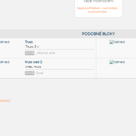
Vaše hodnocení:
Nejste přihlášeni - nemůžete
hodnotit blok
PODOB
Truss
:
ře bloků
Truss 3 m
DWG
_Různé-Jiné
truss cad 2
:
steel truss
DWG
Ocel