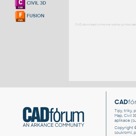
CIVIL 3D
FUSION
CAD download: knihovna rodina symbol detai
CAD
fó
Tipy, triky
Map, Civil 
aplikace (
Copyright 
soukromí, 