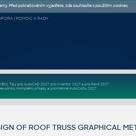
lamy. Před pokračováním vyjadřete, zda souhlasíte s použitím cookies.
 PODPORA | POMOC A RADY
Z+EN)
. Tipy pro
AutoCAD 2027
, pro
Inventor 2027
a pro
Revit 2027
.
řevodníky
.
Kompletní
příkazy
a
proměnné AutoCADu 2027
.
SIGN OF ROOF TRUSS GRAPHICAL M