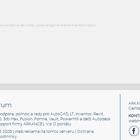
l součást prvek stafáž výkres kategorie kolekce free block library
rum
ARKA
Cente
, podpora, pomoc a rady pro AutoCAD, LT, Inventor, Revit,
KONT
3D, 3ds Max, Fusion, Forma, Vault, PowerMill a další Autodesk
webma
support firmy ARKANCE). Viz
O portálu
.
© 2026 |
Web reklama
na tomto serveru |
Ochrana
podmínky