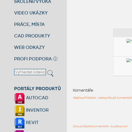
ŠKOLENÍ/VÝUKA
VIDEO UKÁZKY
PRÁCE, MÍSTA
CAD PRODUKTY
WEB ODKAZY
PROFI PODPORA
ⓘ
PORTÁLY PRODUKTŮ
Komentáře:
AUTOCAD
Nejste přihlášeni - nelze připojit komentá
INVENTOR
REVIT
Dosud žádné komentáře - buďte první