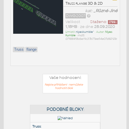
Truss flange 3D & 2D
kat:
_Různé-Jiné
DWG2007
Velikost
Staženo:
2799
x
1,18MB
• ze dne
28.09.2020
Umístil:
niyaskumble^
• Autor:
Niyas
Kumble
•
md5:
071884f8cba11c37b77ee54e07d8212b
Truss
flange
Vaše hodnocení:
Nejste přihlášeni - nemůžete
hodnotit blok