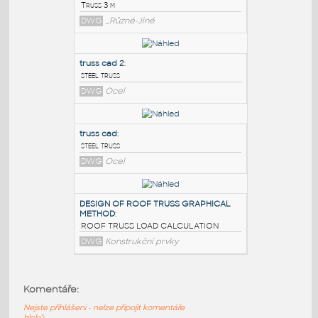
PODOBNÉ BLOKY
:
Truss
:
Truss 3 m
DWG
_Různé-Jiné
truss cad 2
:
steel truss
DWG
Ocel
truss cad
:
steel truss
Komentáře:
DWG
Ocel
Nejste přihlášeni - nelze připojit komentáře
bloků