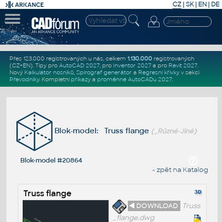
CZ
|
SK
|
EN
|
DE
Přes 123.000 registrovaných u nás, celkem
1.130.000
registrovaných
(CZ+EN)
. Tipy pro
AutoCAD 2027
, pro
Inventor 2027
a pro
Revit 2027
.
Nový
Kalkulátor nosníků
,
Spirograf generátor
a
Regresní křivky
v sekci
Převodníky
.
Kompletní
příkazy
a
proměnné AutoCADu 2027
.
Blok-model: Truss flange
(_Různé-Jiné)
Blok-model #20864
« zpět na Katalog
Truss flange
◄ DOWNLOAD
Truss
_flange.dwg