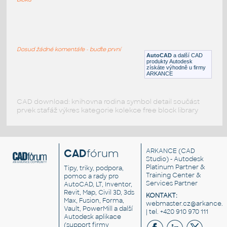
DESIGN OF ROOF TRUSS GRAPHICAL
METHOD
:
ROOF TRUSS LOAD CALCULATION
Dosud žádné komentáře - buďte první
DWG
Konstrukční prvky
AutoCAD
a další CAD
produkty Autodesk
získáte výhodně u firmy
ARKANCE
CAD download: knihovna rodina symbol detail součást
prvek stafáž výkres kategorie kolekce free block library
CAD
fórum
ARKANCE
(CAD
Studio) - Autodesk
Platinum Partner &
Tipy, triky, podpora,
Training Center &
pomoc a rady pro
Services Partner
AutoCAD, LT, Inventor,
Revit, Map, Civil 3D, 3ds
KONTAKT:
Max, Fusion, Forma,
webmaster.cz@arkance.w
Vault, PowerMill a další
| tel. +420 910 970 111
Autodesk aplikace
(support firmy