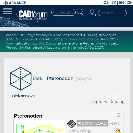
CZ
|
SK
|
EN
|
DE
Přes 123.000 registrovaných u nás, celkem
1.130.000
registrovaných
(CZ+EN)
. Tipy pro
AutoCAD 2027
, pro
Inventor 2027
a pro
Revit 2027
.
Nový
Kalkulátor nosníků
,
Spirograf generátor
a
Regresní křivky
v sekci
Převodníky
.
Kompletní
příkazy
a
proměnné AutoCADu 2027
.
Blok: Pteronodon
(Létající)
Blok #15620
« zpět na Katalog
Pteronodon
◄ DOWNLOAD
Ptero
nodon.dwg