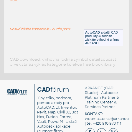
carodejnice
:
RC model Čarodějnice
Dosud žádné komentáře - buďte první
DWG
Létající
AutoCAD
a další CAD
produkty Autodesk
získáte výhodně u firmy
ARKANCE
CAD download: knihovna rodina symbol detail součást
prvek stafáž výkres kategorie kolekce free block library
CAD
fórum
ARKANCE
(CAD
Studio) - Autodesk
Platinum Partner &
Tipy, triky, podpora,
Training Center &
pomoc a rady pro
Services Partner
AutoCAD, LT, Inventor,
Revit, Map, Civil 3D, 3ds
KONTAKT:
Max, Fusion, Forma,
webmaster.cz@arkance.w
Vault, PowerMill a další
| tel. +420 910 970 111
Autodesk aplikace
(support firmy