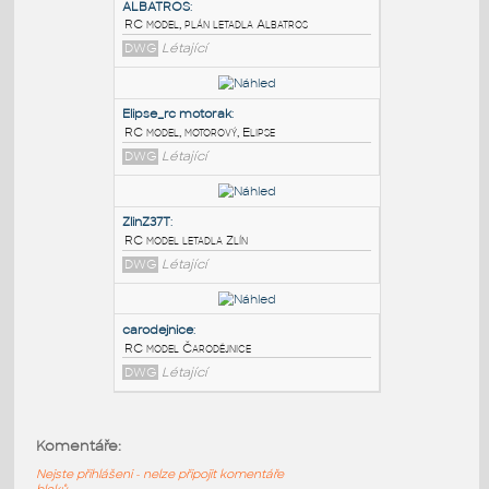
PODOBNÉ BLOKY
:
ALBATROS
:
RC model, plán letadla Albatros
DWG
Létající
Elipse_rc motorak
:
RC model, motorový, Elipse
DWG
Létající
ZlinZ37T
:
Komentáře:
RC model letadla Zlín
Nejste přihlášeni - nelze připojit komentáře
DWG
Létající
bloků