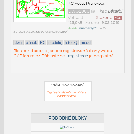
RC model Pterondon
DWG2000
kat:
Létající
Velikost
Staženo:
103
x
123,8kB
• ze dne
19.02.2018
Umístil:
bluemartyn^
•
md5:
301c025e12a67383d1410e7029c9260f
dwg;
plánek
RC
modelu;
letecký
model
Blok je k dispozici jen pro registrované členy webu
CADforum.cz. Přihlaste se -
registrace
je bezplatná.
Vaše hodnocení:
Nejste přihlášeni - nemůžete
hodnotit blok