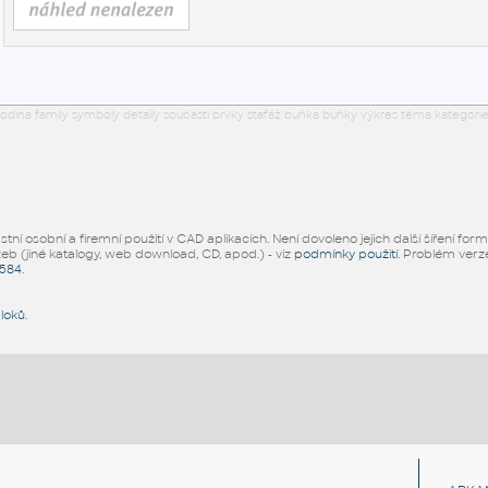
odina family symboly detaily součásti prvky stafáž buňka buňky výkres téma kategorie
ní osobní a firemní použití v CAD aplikacích. Není dovoleno jejich další šíření for
žeb (jiné katalogy, web download, CD, apod.) - viz
podmínky použití
. Problém ver
5584
.
bloků
.