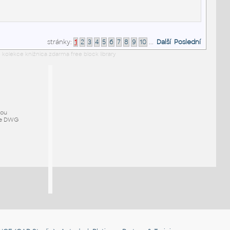
stránky:
1
2
3
4
5
6
7
8
9
10
...
Další
Poslední
 kolekce knižnica zdarma free block library
mou
ze DWG