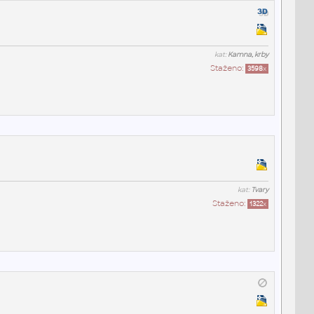
kat:
Kamna, krby
Staženo:
3598
x
kat:
Tvary
Staženo:
1322
x