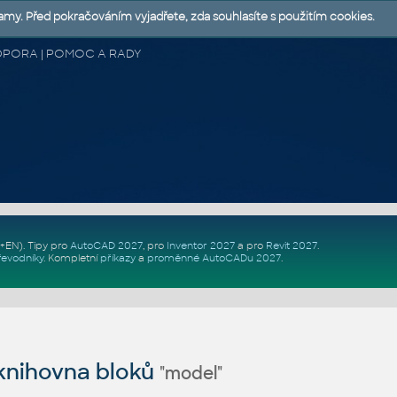
lamy. Před pokračováním vyjadřete, zda souhlasíte s použitím cookies.
 PODPORA | POMOC A RADY
Z+EN)
. Tipy pro
AutoCAD 2027
, pro
Inventor 2027
a pro
Revit 2027
.
řevodníky
.
Kompletní
příkazy
a
proměnné AutoCADu 2027
.
nihovna bloků
"model"