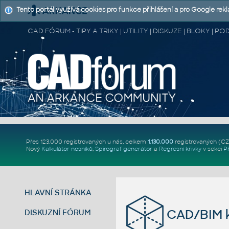
Tento portál využívá cookies pro funkce přihlášení a pro Google rek
CAD FÓRUM - TIPY A TRIKY | UTILITY | DISKUZE | BLOKY |
Přes 123.000 registrovaných u nás, celkem
1.130.000
registrovaných (C
Nový
Kalkulátor nosníků
,
Spirograf generátor
a
Regresní křivky
v sekci
P
HLAVNÍ STRÁNKA
CAD/BIM k
DISKUZNÍ FÓRUM