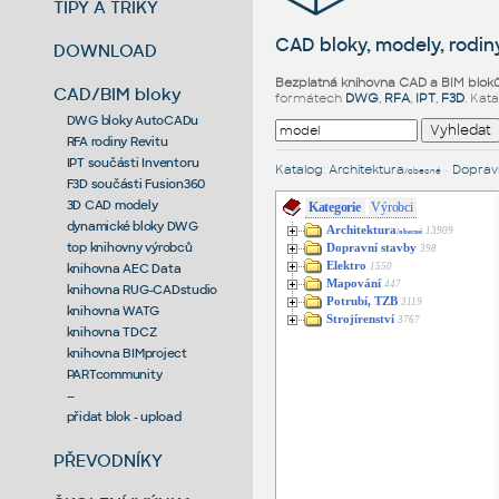
TIPY A TRIKY
CAD bloky, modely, rodiny
DOWNLOAD
Bezplatná knihovna CAD a BIM blok
CAD/BIM bloky
formátech
DWG
,
RFA
,
IPT
,
F3D
. Kat
DWG bloky AutoCADu
RFA rodiny Revitu
IPT součásti Inventoru
Katalog
:
Architektura
•
Dopravn
/obecné
F3D součásti Fusion360
3D CAD modely
Kategorie
Výrobci
dynamické bloky DWG
Architektura
13909
/obecné
top knihovny výrobců
Dopravní stavby
398
Elektro
1550
knihovna AEC Data
Mapování
447
knihovna RUG-CADstudio
Potrubí, TZB
3119
knihovna WATG
Strojírenství
3767
knihovna TDCZ
knihovna BIMproject
PARTcommunity
--
přidat blok - upload
PŘEVODNÍKY