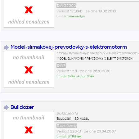
DWG2000
Velikost
123,8kB
• ze dne
19.02.2018
Umístil:
bluemartyn
Model-slimakovej-prevodovky-s-elektromotorm
Model-slimakovej-prevodovky-s-elektromotorm
Model slimakovej prevodovky s elektromotorom
DWF
Velikost
1MB
• ze dne
26.10.2010
Umístil:
Sivák
• Autor:
Sivák
Bulldozer
Bulldozer.rfa
Buldozer - 3D model
Revit family
Velikost
228kB
• ze dne
23.04.2007
Umístil:
Jiří Plávek