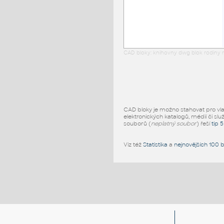
CAD bloky: knihovny dwg blok rodiny r
CAD bloky je možno stahovat pro vlast
elektronických katalogů, médií či slu
souborů (
neplatný soubor
) řeší
tip 
Viz též
Statistika
a
nejnovějších 100 