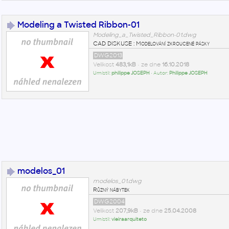
Modeling a Twisted Ribbon-01
Modeling_a_Twisted_Ribbon-01.dwg
CAD DISKUSE : Modelování zkroucené pásky
DWG2013
Velikost
483,1kB
• ze dne
16.10.2018
Umístil:
philippe JOSEPH
• Autor:
Philippe JOSEPH
modelos_01
modelos_01.dwg
Různý nábytek
DWG2004
Velikost
207,9kB
• ze dne
25.04.2008
Umístil:
vieiraarquiteto