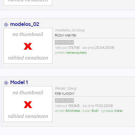
modelos_02
modelos_02.dwg
Různý nábytek
DWG2004
Velikost
173,7kB
• ze dne
25.04.2008
Umístil:
vieiraarquiteto
Model 1
Model_1.dwg
Krb klasický
DWG2004
Velikost
133,3kB
• ze dne
17.02.2008
Umístil:
BANAdtek
• Autor:
BvdV
• Výrobce:
Adtek