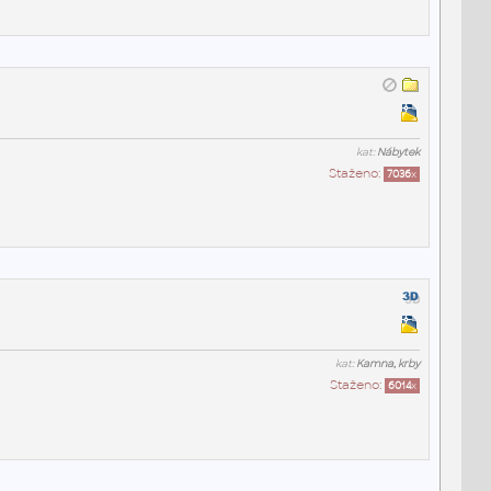
kat:
Nábytek
Staženo:
7036
x
kat:
Kamna, krby
Staženo:
6014
x