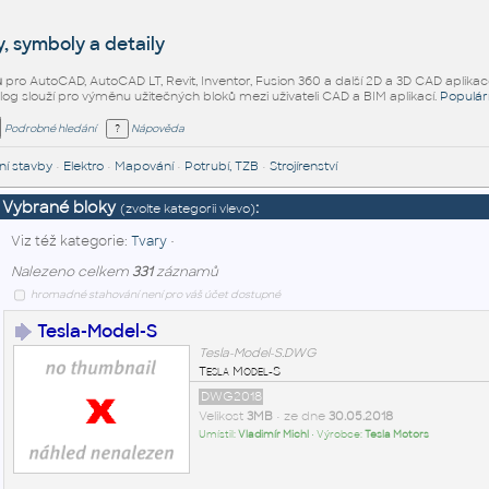
, symboly a detaily
ů
pro AutoCAD, AutoCAD LT, Revit, Inventor, Fusion 360 a další 2D a 3D CAD aplikac
alog slouží pro výměnu užitečných bloků mezi uživateli CAD a BIM aplikací.
Populár
Podrobné hledání
Nápověda
í stavby
•
Elektro
•
Mapování
•
Potrubí, TZB
•
Strojírenství
Vybrané bloky
:
(zvolte kategorii vlevo)
Viz též kategorie:
Tvary
•
Nalezeno celkem
331
záznamů
hromadné stahování není pro váš účet dostupné
Tesla-Model-S
Tesla-Model-S.DWG
Tesla Model-S
DWG2018
Velikost
3MB
• ze dne
30.05.2018
Umístil:
Vladimír Michl
• Výrobce:
Tesla Motors