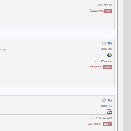
kat:
Létající
Staženo:
103
x
.dwf
kat:
Převody
Staženo:
2425
x
kat:
Průmyslová
Staženo:
4847
x