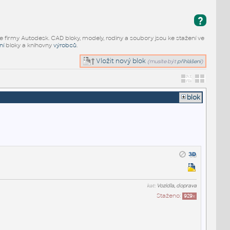
?
e firmy Autodesk. CAD bloky, modely, rodiny a soubory jsou ke stažení ve
ní
bloky a knihovny
výrobců
.
Vložit nový blok
(musíte být
přihlášeni
)
blok
kat:
Vozidla, doprava
Staženo:
929
x