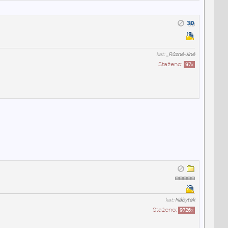
kat:
_Různé-Jiné
Staženo:
97
x
kat:
Nábytek
Staženo:
9726
x