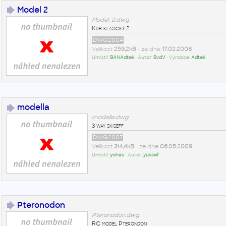
Model 2
Model_2.dwg
Krb klasický 2
DWG2004
Velikost
259,2kB
• ze dne
17.02.2008
Umístil:
BANAdtek
• Autor:
BvdV
• Výrobce:
Adtek
modella
modella.dwg
3 way skiseff
DWG2007
Velikost
314,4kB
• ze dne
06.05.2009
Umístil:
yohas
• Autor:
yussef
Pteronodon
Pteronodon.dwg
RC model Pterondon