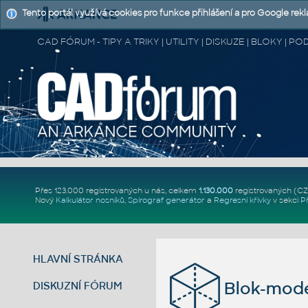
Tento portál využívá cookies pro funkce přihlášení a pro Google rek
CAD FÓRUM - TIPY A TRIKY | UTILITY | DISKUZE | BLOKY |
Přes 123.000 registrovaných u nás, celkem
1.130.000
registrovaných (C
Nový
Kalkulátor nosníků
,
Spirograf generátor
a
Regresní křivky
v sekci
P
HLAVNÍ STRÁNKA
Blok-mode
DISKUZNÍ FÓRUM