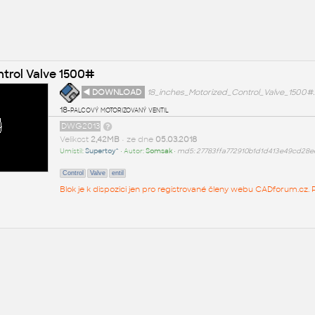
ntrol Valve 1500#
◄ DOWNLOAD
18_inches_Motorized_Control_Valve_1500
18-palcový motorizovaný ventil
DWG2013
Velikost
2,42MB
• ze dne
05.03.2018
Umístil:
Supertoy^
• Autor:
Somsak
•
md5: 27783ffa772910b1d1d413e49cd28e
Control
Valve
entil
Blok je k dispozici jen pro registrované členy webu CADforum.cz. P