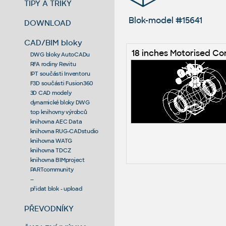
TIPY A TRIKY
Blok-model #15641
DOWNLOAD
CAD/BIM bloky
18 inches Motorised Co
DWG bloky AutoCADu
RFA rodiny Revitu
IPT součásti Inventoru
F3D součásti Fusion360
3D CAD modely
dynamické bloky DWG
top knihovny výrobců
knihovna AEC Data
knihovna RUG-CADstudio
knihovna WATG
knihovna TDCZ
knihovna BIMproject
PARTcommunity
--
přidat blok - upload
PŘEVODNÍKY