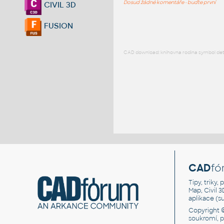
Dosud žádné komentáře - buďte první
CIVIL 3D
FUSION
CAD download: knihovna rodina symbol detai
CAD
fó
Tipy, triky
Map, Civil 
aplikace (
Copyright 
soukromí, 