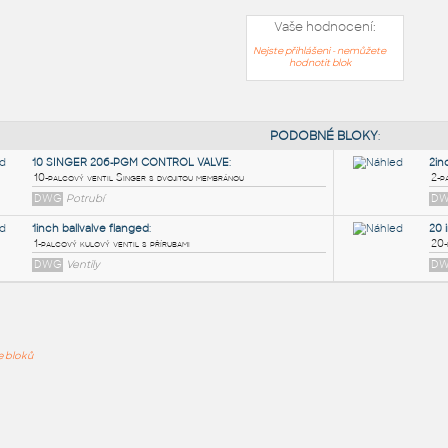
Vaše hodnocení:
Nejste přihlášeni - nemůžete
hodnotit blok
PODOB
10 SINGER 206-PGM CONTROL VALVE
:
ře bloků
10-palcový ventil Singer s dvojitou membránou
DWG
Potrubí
1inch ballvalve flanged
:
1-palcový kulový ventil s přírubami