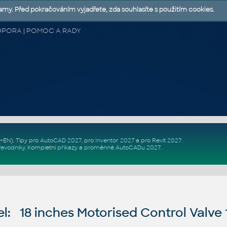
lamy. Před pokračováním vyjadřete, zda souhlasíte s použitím cookies.
 PODPORA | POMOC A RADY
Z+EN)
. Tipy pro
AutoCAD 2027
, pro
Inventor 2027
a pro
Revit 2027
.
řevodníky
.
Kompletní
příkazy
a
proměnné AutoCADu 2027
.
l: 18 inches Motorised Control Valv