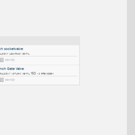
NÉ BLOKY
:
2inch socketvalve
:
2-palcový uzavírací ventil
DWG
Ventily
20 inch Gate Valve
:
20-palcový vstupní ventil 150 - s převodem