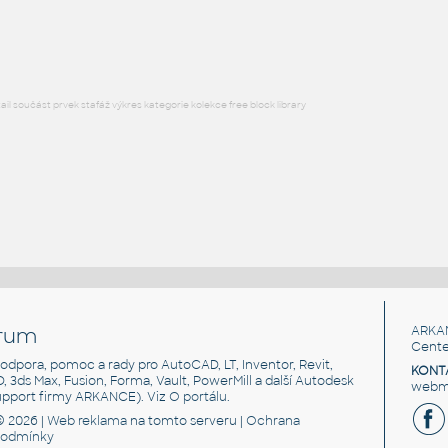
DWG
Ventily
l součást prvek stafáž výkres kategorie kolekce free block library
rum
ARKA
Cente
, podpora, pomoc a rady pro AutoCAD, LT, Inventor, Revit,
KONT
3D, 3ds Max, Fusion, Forma, Vault, PowerMill a další Autodesk
webma
support firmy ARKANCE). Viz
O portálu
.
© 2026 |
Web reklama
na tomto serveru |
Ochrana
podmínky