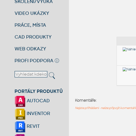
ŠKOLENÍ/VÝUKA
VIDEO UKÁZKY
PRÁCE, MÍSTA
CAD PRODUKTY
WEB ODKAZY
PROFI PODPORA
ⓘ
PORTÁLY PRODUKTŮ
AUTOCAD
Komentáře:
Nejste přihlášeni - nelze připojit komentá
INVENTOR
REVIT