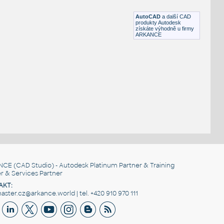
DWG
Ventily
AutoCAD
a další CAD
produkty Autodesk
získáte výhodně u firmy
ARKANCE
NCE
(CAD Studio) - Autodesk Platinum Partner & Training
r & Services Partner
AKT:
ster.cz@arkance.world | tel. +420 910 970 111