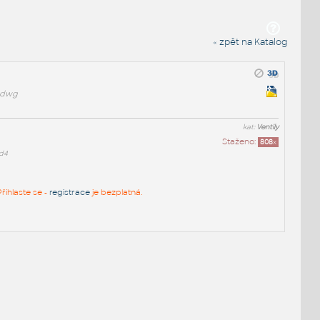
« zpět na Katalog
#.dwg
kat:
Ventily
Staženo:
808
x
d4
řihlaste se -
registrace
je bezplatná.