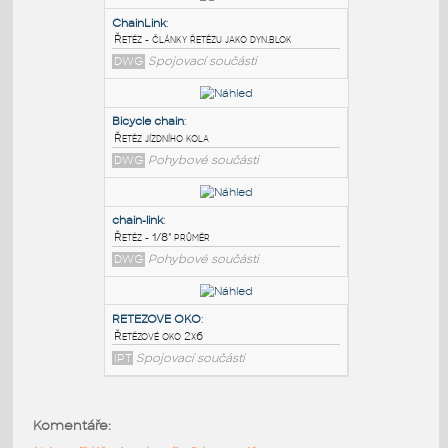
PODOBNÉ BLOKY
:
ChainLink
:
Řetěz - články řetězu jako dyn.blok
DWG
Spojovací součásti
Bicycle chain
:
Řetěz jízdního kola
DWG
Pohybové součásti
chain-link
:
Komentáře:
Řetěz - 1/8" průměr