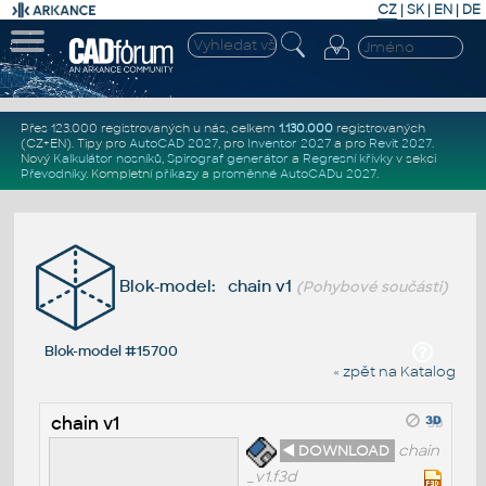
CZ
|
SK
|
EN
|
DE
Přes 123.000 registrovaných u nás, celkem
1.130.000
registrovaných
(CZ+EN)
. Tipy pro
AutoCAD 2027
, pro
Inventor 2027
a pro
Revit 2027
.
Nový
Kalkulátor nosníků
,
Spirograf generátor
a
Regresní křivky
v sekci
Převodníky
.
Kompletní
příkazy
a
proměnné AutoCADu 2027
.
Blok-model: chain v1
(Pohybové součásti)
Blok-model #15700
« zpět na Katalog
chain v1
◄ DOWNLOAD
chain
_v1.f3d