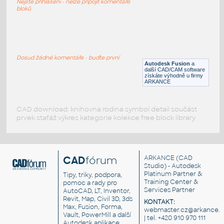
Nejste přihlášeni - nelze připojit komentáře
DWG
Pohybové součásti
bloků
RETEZOVE OKO
:
Řetězové oko 2x6
Dosud žádné komentáře - buďte první
Autodesk Fusion
a
IPT
Spojovací součásti
další CAD/CAM software
získáte výhodně u firmy
ARKANCE
CAD download: knihovna rodina symbol detail součást
prvek stafáž výkres kategorie kolekce free block library
CAD
fórum
ARKANCE
(CAD
Studio) - Autodesk
Platinum Partner &
Tipy, triky, podpora,
Training Center &
pomoc a rady pro
Services Partner
AutoCAD, LT, Inventor,
Revit, Map, Civil 3D, 3ds
KONTAKT:
Max, Fusion, Forma,
webmaster.cz@arkance.w
Vault, PowerMill a další
| tel. +420 910 970 111
Autodesk aplikace