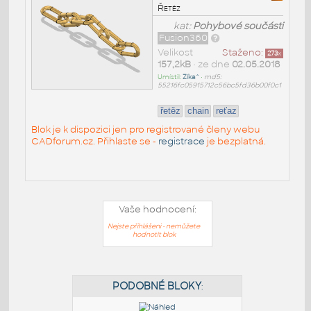
Řetěz
kat:
Pohybové součásti
Fusion360
Velikost
Staženo:
273
x
157,2kB
• ze dne
02.05.2018
Umístil:
Zíka^
•
md5:
55216fc05915712c56bc5fd36b00f0c1
řetěz
chain
reťaz
Blok je k dispozici jen pro registrované členy webu
CADforum.cz. Přihlaste se -
registrace
je bezplatná.
Vaše hodnocení:
Nejste přihlášeni - nemůžete
hodnotit blok