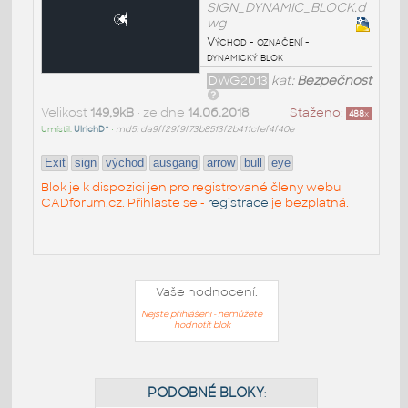
SIGN_DYNAMIC_BLOCK.d
wg
Východ - označení -
dynamický blok
DWG2013
kat:
Bezpečnost
Velikost
149,9kB
• ze dne
14.06.2018
Staženo:
488
x
Umístil:
UlrichD^
•
md5: da9ff29f9f73b8513f2b411cfef4f40e
Exit
sign
východ
ausgang
arrow
bull
eye
Blok je k dispozici jen pro registrované členy webu
CADforum.cz. Přihlaste se -
registrace
je bezplatná.
Vaše hodnocení:
Nejste přihlášeni - nemůžete
hodnotit blok