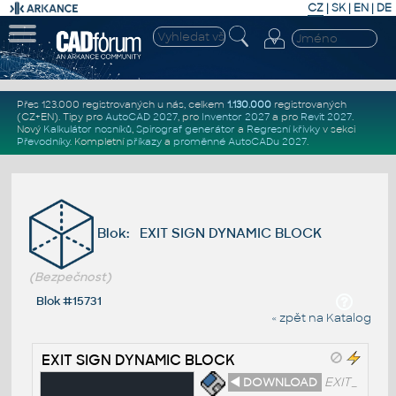
CZ
|
SK
|
EN
|
DE
Přes 123.000 registrovaných u nás, celkem
1.130.000
registrovaných
(CZ+EN)
. Tipy pro
AutoCAD 2027
, pro
Inventor 2027
a pro
Revit 2027
.
Nový
Kalkulátor nosníků
,
Spirograf generátor
a
Regresní křivky
v sekci
Převodníky
.
Kompletní
příkazy
a
proměnné AutoCADu 2027
.
Blok: EXIT SIGN DYNAMIC BLOCK
(Bezpečnost)
Blok #15731
« zpět na Katalog
EXIT SIGN DYNAMIC BLOCK
◄ DOWNLOAD
EXIT_