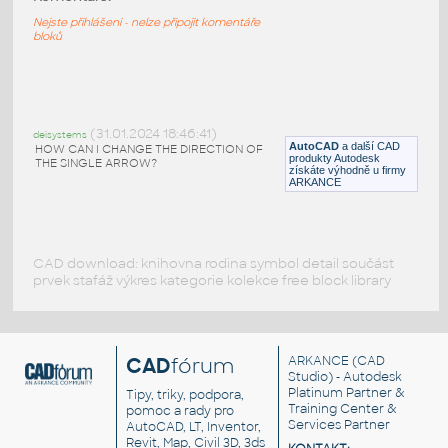
Nouzový východ - šipka směřující vlevo
Nejste přihlášeni - nelze připojit komentáře
DWG
Bezpečnost
bloků
Exit
:
Nouzový východ
(31.01.2024 18:46:41)
deisystems
AutoCAD
a další CAD
HOW CAN I CHANGE THE DIRECTION OF
DWG
Bezpečnost
produkty Autodesk
THE SINGLE ARROW?
získáte výhodně u firmy
ARKANCE
CAD download: knihovna rodina symbol detail součást
prvek stafáž výkres kategorie kolekce free block library
CAD
fórum
ARKANCE
(CAD
Studio) - Autodesk
Platinum Partner &
Tipy, triky, podpora,
Training Center &
pomoc a rady pro
Services Partner
AutoCAD, LT, Inventor,
Revit, Map, Civil 3D, 3ds