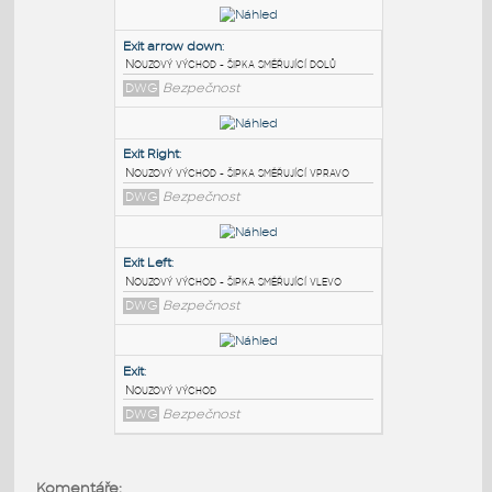
PODOBNÉ BLOKY
:
Exit arrow down
:
Nouzový východ - šipka směřující dolů
DWG
Bezpečnost
Exit Right
:
Nouzový východ - šipka směřující vpravo
DWG
Bezpečnost
Exit Left
:
Komentáře: