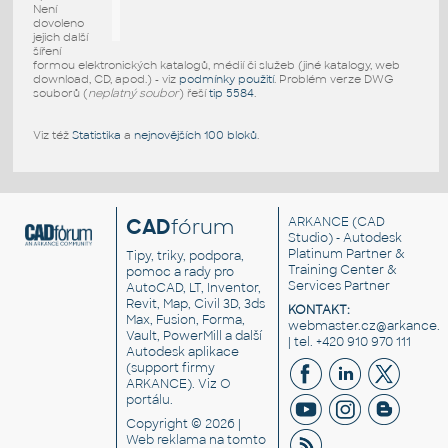
Není
dovoleno
jejich další
šíření
formou elektronických katalogů, médií či služeb (jiné katalogy, web
download, CD, apod.) - viz
podmínky použití
. Problém verze DWG
souborů (
neplatný soubor
) řeší
tip 5584
.
Viz též
Statistika
a
nejnovějších 100 bloků
.
CAD
fórum
ARKANCE
(CAD
Studio) - Autodesk
Platinum Partner &
Tipy, triky, podpora,
Training Center &
pomoc a rady pro
Services Partner
AutoCAD, LT, Inventor,
Revit, Map, Civil 3D, 3ds
KONTAKT:
Max, Fusion, Forma,
webmaster.cz@arkance.w
Vault, PowerMill a další
| tel. +420 910 970 111
Autodesk aplikace
(support firmy
ARKANCE). Viz
O
portálu
.
Copyright © 2026 |
Web reklama
na tomto