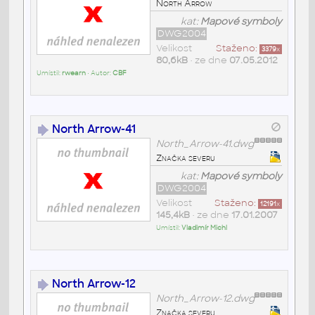
North Arrow
kat:
Mapové symboly
DWG2004
Velikost
Staženo:
3379
x
80,6kB
• ze dne
07.05.2012
Umístil:
rwearn
• Autor:
CBF
North Arrow-41
North_Arrow-41.dwg
Značka severu
kat:
Mapové symboly
DWG2004
Velikost
Staženo:
12191
x
145,4kB
• ze dne
17.01.2007
Umístil:
Vladimír Michl
North Arrow-12
North_Arrow-12.dwg
Značka severu