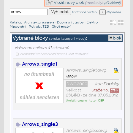
Vložit nový blok
(musíte být
přihlášeni
)
Podrobné hledání
Nápověda
Katalog
:
Architektura
•
Dopravní stavby
•
Elektro
•
/obecné
Mapování
•
Potrubí, TZB
•
Strojírenství
Vybrané bloky
:
blok
(zvolte kategorii vlevo)
Nalezeno celkem
41
záznamů
hromadné stahování není pro váš účet dostupné
Arrows_single1
Arrows_single1.dwg
arrow
DWG2000
kat:
Popisky
Velikost
Staženo:
5791
x
251,4kB
• ze dne
07.05.2012
Umístil:
rwearn
• Autor:
CBF
Arrows_single3
Arrows_single3.dwg