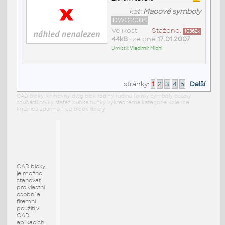
kat:
Mapové symboly
DWG2004
Velikost
Staženo:
10362
x
44kB
• ze dne
17.01.2007
Umístil:
Vladimír Michl
stránky:
1
2
3
4
5
Další
CAD bloky: knihovny dwg blok rodiny rodina family symboly detaily
součásti prvky stafáž buňka buňky výkres téma kategorie kolekce
knižnica zdarma free block library
CAD bloky
je možno
stahovat
pro vlastní
osobní a
firemní
použití v
CAD
aplikacích.