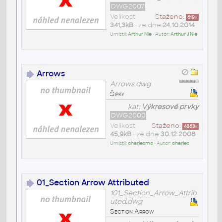
DWG2007
Velikost
Staženo:
619
x
341,3kB
• ze dne
24.10.2014
Umístil:
Arthur Nie
• Autor:
Arthur J Nie
Arrows
Arrows.dwg
Šipky
kat:
Výkresové prvky
DWG2000
Velikost
Staženo:
4863
x
45,9kB
• ze dne
30.12.2008
Umístil:
charlesmc
• Autor:
charles
01_Section Arrow Attributed
101_Section_Arrow_Attrib
uted.dwg
Section Arrow