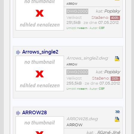
arrow
DWG2000
kat:
Popisky
Velikost
Staženo:
4005
x
251,5kB
• ze dne
07.05.2012
Umístil:
rwearn
• Autor:
CBF
Arrows_single2
Arrows_single2.dwg
arrow
DWG2000
kat:
Popisky
Velikost
Staženo:
2325
x
255,5kB
• ze dne
07.05.2012
Umístil:
rwearn
• Autor:
CBF
ARROW28
ARROW28.dwg
ARROW
kat:
_Různé-Jiné