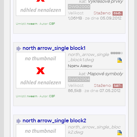
kat:
Výkresové prvky
DWG2000
Velikost
Staženo:
6945
x
1,06MB
• ze dne
05.09.2012
Umístil:
rwearn
• Autor:
CBF
north arrow_single block1
north_arrow_single
_block1.dwg
North Arrow
kat:
Mapové symboly
DWG2004
Velikost
Staženo:
5487
x
86,5kB
• ze dne
07.05.2012
Umístil:
rwearn
• Autor:
CBF
north arrow_single block2
north_arrow_single_bloc
k2.dwg