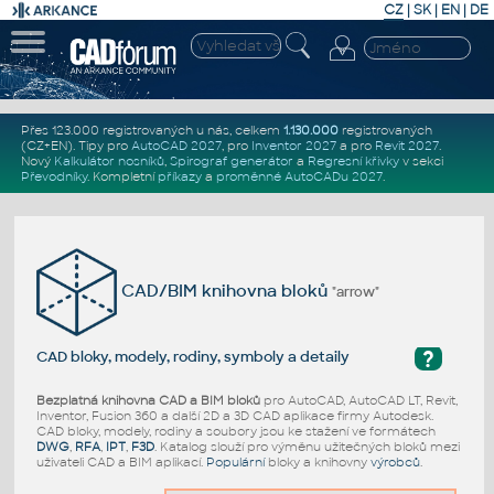
CZ
|
SK
|
EN
|
DE
Přes 123.000 registrovaných u nás, celkem
1.130.000
registrovaných
(CZ+EN)
. Tipy pro
AutoCAD 2027
, pro
Inventor 2027
a pro
Revit 2027
.
Nový
Kalkulátor nosníků
,
Spirograf generátor
a
Regresní křivky
v sekci
Převodníky
.
Kompletní
příkazy
a
proměnné AutoCADu 2027
.
CAD/BIM knihovna bloků
"arrow"
?
CAD bloky, modely, rodiny, symboly a detaily
Bezplatná knihovna CAD a BIM bloků
pro AutoCAD, AutoCAD LT, Revit,
Inventor, Fusion 360 a další 2D a 3D CAD aplikace firmy Autodesk.
CAD bloky, modely, rodiny a soubory jsou ke stažení ve formátech
DWG
,
RFA
,
IPT
,
F3D
. Katalog slouží pro výměnu užitečných bloků mezi
uživateli CAD a BIM aplikací.
Populární
bloky a knihovny
výrobců
.