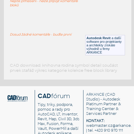
Nejste přihlášeni - nelze připojit komentáře
DWG
_Různé-Jiné
bloků
AQUA GEL
:
AQUAGEL POWERGAS LIMITED
Dosud žádné komentáře - buďte první
Autodesk Revit
a další
DWG
Konstrukční detaily
software pro projektanty
a architekty získáte
výhodně u firmy
ARKANCE
CAD download: knihovna rodina symbol detail součást
prvek stafáž výkres kategorie kolekce free block library
CAD
fórum
ARKANCE
(CAD
Studio) - Autodesk
Platinum Partner &
Tipy, triky, podpora,
Training Center &
pomoc a rady pro
Services Partner
AutoCAD, LT, Inventor,
Revit, Map, Civil 3D, 3ds
KONTAKT:
Max, Fusion, Forma,
webmaster.cz@arkance.w
Vault, PowerMill a další
| tel. +420 910 970 111
Autodesk aplikace