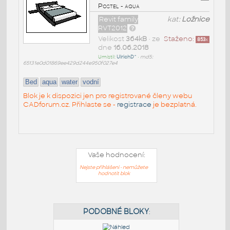
Postel - aqua
Revit family
kat:
Ložnice
RVT2012
Velikost
364kB
• ze
Staženo:
853
x
dne
16.06.2018
Umístil:
UlrichD^
•
md5:
65131e0d01869ee429d244e950f027e4
Bed
aqua
water
vodní
Blok je k dispozici jen pro registrované členy webu
CADforum.cz. Přihlaste se -
registrace
je bezplatná.
Vaše hodnocení:
Nejste přihlášeni - nemůžete
hodnotit blok