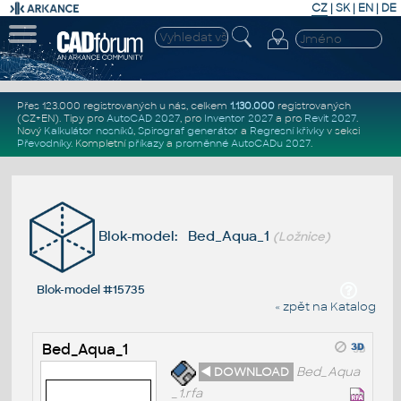
CZ
|
SK
|
EN
|
DE
Přes 123.000 registrovaných u nás, celkem
1.130.000
registrovaných
(CZ+EN)
. Tipy pro
AutoCAD 2027
, pro
Inventor 2027
a pro
Revit 2027
.
Nový
Kalkulátor nosníků
,
Spirograf generátor
a
Regresní křivky
v sekci
Převodníky
.
Kompletní
příkazy
a
proměnné AutoCADu 2027
.
Blok-model: Bed_Aqua_1
(Ložnice)
Blok-model #15735
« zpět na Katalog
Bed_Aqua_1
◄ DOWNLOAD
Bed_Aqua
_1.rfa