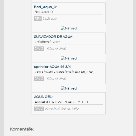
PODOBNÉ BLOKY
:
Bed_Aqua_0
:
Bed Aqua 0
RFA
Ložnice
SUAVIZADOR DE AGUA
:
Změkčovač vody
DWG
_Různé-Jiné
sprinkler AQUA 46 3/4
:
Komentáře:
Zavlažovací rozprašovač AQ 46, 3/4",