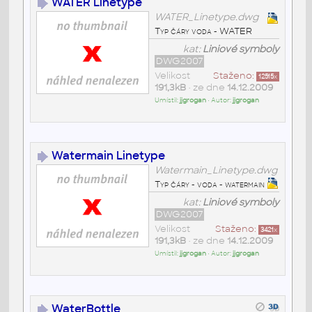
WATER Linetype
WATER_Linetype.dwg
Typ čáry voda - WATER
kat:
Liniové symboly
DWG2007
Velikost
Staženo:
12515
x
191,3kB
• ze dne
14.12.2009
Umístil:
jjgrogan
• Autor:
jjgrogan
Watermain Linetype
Watermain_Linetype.dwg
Typ čáry - voda - watermain
kat:
Liniové symboly
DWG2007
Velikost
Staženo:
3421
x
191,3kB
• ze dne
14.12.2009
Umístil:
jjgrogan
• Autor:
jjgrogan
WaterBottle