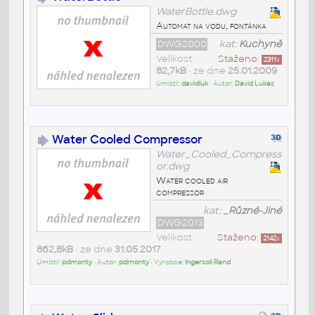
WaterBottle.dwg
Automat na vodu, fontánka
DWG2000
kat:
Kuchyně
Velikost
Staženo:
2311
x
82,7kB
• ze dne
25.01.2009
Umístil:
davidluk
• Autor:
David Lukas
Water Cooled Compressor
Water_Cooled_Compress
or.dwg
Water cooled air
compressor
kat:
_Různé-Jiné
DWG2013
Velikost
Staženo:
2142
x
862,8kB
• ze dne
31.05.2017
Umístil:
pdmonty
• Autor:
pdmonty
• Výrobce:
Ingersoll Rand