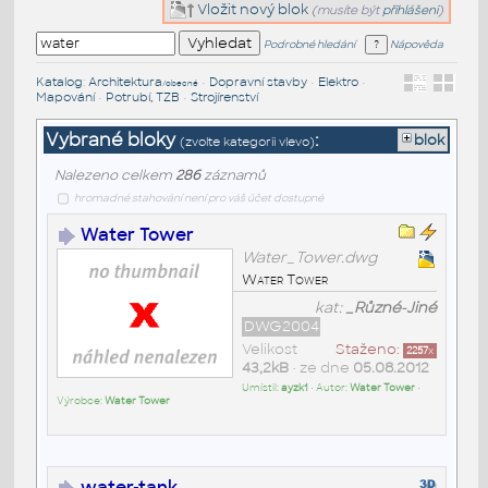
Vložit nový blok
(musíte být
přihlášeni
)
Podrobné hledání
Nápověda
Katalog
:
Architektura
•
Dopravní stavby
•
Elektro
•
/obecné
Mapování
•
Potrubí, TZB
•
Strojírenství
Vybrané bloky
:
blok
(zvolte kategorii vlevo)
Nalezeno celkem
286
záznamů
hromadné stahování není pro váš účet dostupné
Water Tower
Water_Tower.dwg
Water Tower
kat:
_Různé-Jiné
DWG2004
Velikost
Staženo:
2257
x
43,2kB
• ze dne
05.08.2012
Umístil:
ayzk1
• Autor:
Water Tower
•
Výrobce:
Water Tower
water-tank