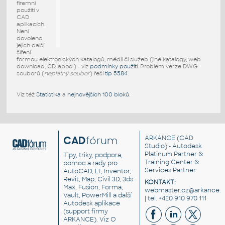
firemní
použití v
CAD
aplikacích.
Není
dovoleno
jejich další
šíření
formou elektronických katalogů, médií či služeb (jiné katalogy, web
download, CD, apod.) - viz
podmínky použití
. Problém verze DWG
souborů (
neplatný soubor
) řeší
tip 5584
.
Viz též
Statistika
a
nejnovějších 100 bloků
.
CAD
fórum
ARKANCE
(CAD
Studio) - Autodesk
Platinum Partner &
Tipy, triky, podpora,
Training Center &
pomoc a rady pro
Services Partner
AutoCAD, LT, Inventor,
Revit, Map, Civil 3D, 3ds
KONTAKT:
Max, Fusion, Forma,
webmaster.cz@arkance.w
Vault, PowerMill a další
| tel. +420 910 970 111
Autodesk aplikace
(support firmy
ARKANCE). Viz
O