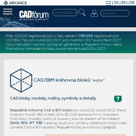
CZ
|
SK
|
EN
|
DE
Přes 123.000 registrovaných u nás, celkem
1.130.000
registrovaných
(CZ+EN)
. Tipy pro
AutoCAD 2027
, pro
Inventor 2027
a pro
Revit 2027
.
Nový
Kalkulátor nosníků
,
Spirograf generátor
a
Regresní křivky
v sekci
Převodníky
.
Kompletní
příkazy
a
proměnné AutoCADu 2027
.
CAD/BIM knihovna bloků
"water"
?
CAD bloky, modely, rodiny, symboly a detaily
Bezplatná knihovna CAD a BIM bloků
pro AutoCAD, AutoCAD LT, Revit,
Inventor, Fusion 360 a další 2D a 3D CAD aplikace firmy Autodesk.
CAD bloky, modely, rodiny a soubory jsou ke stažení ve formátech
DWG
,
RFA
,
IPT
,
F3D
. Katalog slouží pro výměnu užitečných bloků mezi
uživateli CAD a BIM aplikací.
Populární
bloky a knihovny
výrobců
.