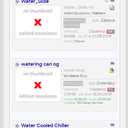
Water_Slide
Water_Slide.rfa
Vodní skluzavka, tobogán
Revit family
kat:
Zábava
RVT2010
Velikost
Staženo:
206
x
364kB
• ze dne
21.06.2018
Umístil:
OPlavek
watering can og
water.dwg
Watering Can
DWG2010
kat:
Exteriéry
Velikost
Staženo:
712
x
1,74MB
• ze dne
19.04.2016
Umístil:
OCGCAD
• Autor:
OCGCAD
•
Výrobce:
TED Design Services
Water Cooled Chiller