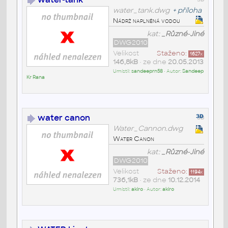
water_tank.dwg
+
příloha
Nádrž naplněná vodou
kat:
_Různé-Jiné
DWG2010
Velikost
Staženo:
1627
x
146,8kB
• ze dne
20.05.2013
Umístil:
sandeeprn58
• Autor:
Sandeep
Kr Rana
water canon
Water_Cannon.dwg
Water Canon
kat:
_Různé-Jiné
DWG2010
Velikost
Staženo:
1194
x
736,1kB
• ze dne
10.12.2014
Umístil:
akiro
• Autor:
akiro