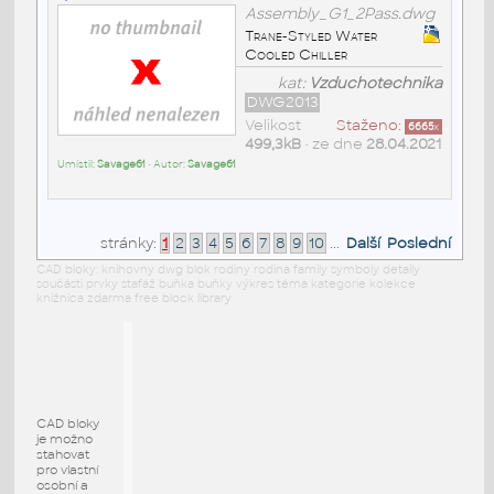
Assembly_G1_2Pass.dwg
Trane-Styled Water
Cooled Chiller
kat:
Vzduchotechnika
DWG2013
Velikost
Staženo:
6665
x
499,3kB
• ze dne
28.04.2021
Umístil:
Savage61
• Autor:
Savage61
stránky:
1
2
3
4
5
6
7
8
9
10
...
Další
Poslední
CAD bloky: knihovny dwg blok rodiny rodina family symboly detaily
součásti prvky stafáž buňka buňky výkres téma kategorie kolekce
knižnica zdarma free block library
CAD bloky
je možno
stahovat
pro vlastní
osobní a