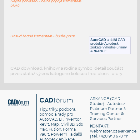
Nejste přihlášeni - nelze připojit komentáře
DWG
Spojovací součásti
bloků
3D pergola+komplet výkresy
:
3D zahradní pergola, výkresy
Dosud žádné komentáře - buďte první
AutoCAD
a další CAD
DWG
Exteriéry
produkty Autodesk
získáte výhodně u firmy
ARKANCE
CAD download: knihovna rodina symbol detail součást
prvek stafáž výkres kategorie kolekce free block library
CAD
fórum
ARKANCE
(CAD
Studio) - Autodesk
Platinum Partner &
Tipy, triky, podpora,
Training Center &
pomoc a rady pro
Services Partner
AutoCAD, LT, Inventor,
Revit, Map, Civil 3D, 3ds
KONTAKT:
Max, Fusion, Forma,
webmaster.cz@arkance.w
Vault, PowerMill a další
| tel. +420 910 970 111
Autodesk aplikace