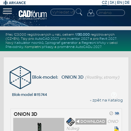
CZ
|
SK
|
EN
|
DE
Přes 123.000 registrovaných u nás, celkem
1.130.000
registrovaných
(CZ+EN)
. Tipy pro
AutoCAD 2027
, pro
Inventor 2027
a pro
Revit 2027
.
Nový
Kalkulátor nosníků
,
Spirograf generátor
a
Regresní křivky
v sekci
Převodníky
.
Kompletní
příkazy
a
proměnné AutoCADu 2027
.
Blok-model: ONION 3D
(Rostliny, stromy)
Blok-model #15744
« zpět na Katalog
ONION 3D
◄ DOWNLOAD
ONIO
N.dwg