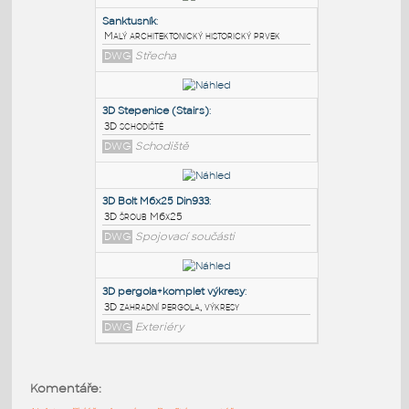
PODOBNÉ BLOKY
:
Sanktusník
:
Malý architektonický historický prvek
DWG
Střecha
3D Stepenice (Stairs)
:
3D schodiště
DWG
Schodiště
3D Bolt M6x25 Din933
:
Komentáře:
3D šroub M6x25