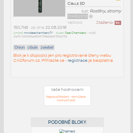
Cibule 3D
kat:
Rostliny, stromy
DWG2010
Velikost
Staženo:
94
x
150,7kB
• ze dne
22.06.2018
Umístil:
mrsdeechambers71^
• Autor:
Dee Chambers
•
md5:
2effc7d5646a6b59739bb0e6751a07fd
Onion
cibule
zwiebel
Blok je k dispozici jen pro registrované členy webu
CADforum.cz. Přihlaste se -
registrace
je bezplatná.
Vaše hodnocení:
Nejste přihlášeni - nemůžete
hodnotit blok