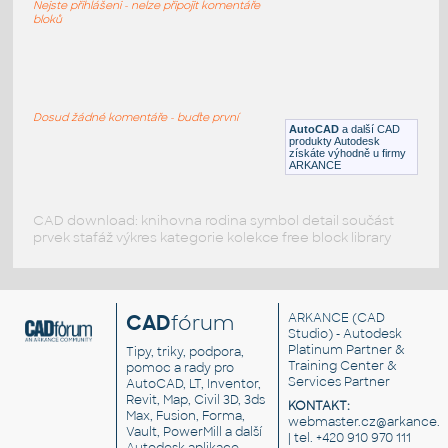
Nejste přihlášeni - nelze připojit komentáře
DWG
Schodiště
bloků
RBD20
:
Schody
Dosud žádné komentáře - buďte první
AutoCAD
a další CAD
DWG
Schodiště
produkty Autodesk
získáte výhodně u firmy
ARKANCE
CAD download: knihovna rodina symbol detail součást
prvek stafáž výkres kategorie kolekce free block library
CAD
fórum
ARKANCE
(CAD
Studio) - Autodesk
Platinum Partner &
Tipy, triky, podpora,
Training Center &
pomoc a rady pro
Services Partner
AutoCAD, LT, Inventor,
Revit, Map, Civil 3D, 3ds
KONTAKT:
Max, Fusion, Forma,
webmaster.cz@arkance.w
Vault, PowerMill a další
| tel. +420 910 970 111