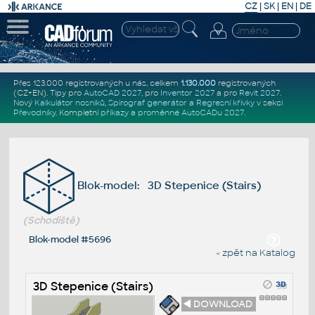
CZ
|
SK
|
EN
|
DE
Přes 123.000 registrovaných u nás, celkem
1.130.000
registrovaných
(CZ+EN)
. Tipy pro
AutoCAD 2027
, pro
Inventor 2027
a pro
Revit 2027
.
Nový
Kalkulátor nosníků
,
Spirograf generátor
a
Regresní křivky
v sekci
Převodníky
.
Kompletní
příkazy
a
proměnné AutoCADu 2027
.
Blok-model: 3D Stepenice (Stairs)
(Schodiště)
Blok-model #5696
« zpět na Katalog
3D Stepenice (Stairs)
◄ DOWNLOAD