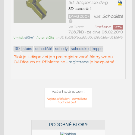
3D_Stepenice.dwg
3D schodiště
DWG2007
kat:
Schodiště
Velikost
Staženo:
1870
x
728,7kB
• ze dne
06.02.2010
Umístil:
st0jke^
• Autor:
st0jke
•
md5: 8b63b0fbbb90ad0c438c986e4d289649
3D
stairs
schodiště
schody
schodisko
treppe
Blok je k dispozici jen pro registrované členy webu
CADforum.cz. Přihlaste se -
registrace
je bezplatná.
Vaše hodnocení:
Nejste přihlášeni - nemůžete
hodnotit blok