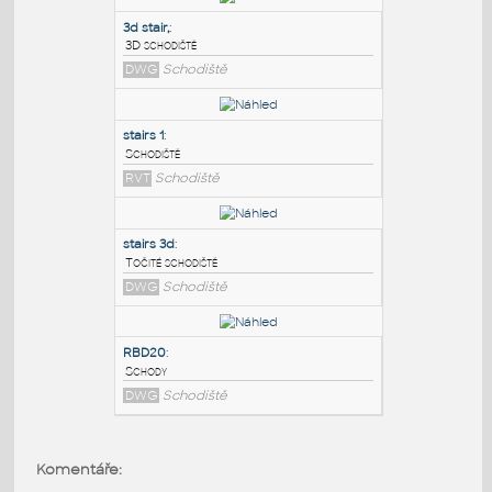
PODOBNÉ BLOKY
:
3d stair,
:
3D schodiště
DWG
Schodiště
stairs 1
:
Schodiště
RVT
Schodiště
stairs 3d
:
Komentáře:
Točité schodiště