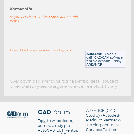
Komentáře:
FITTING ISOMETRIC
:
Fitinky izomatrické
Nejste přihlášeni - nelze připojit komentáře
bloků
DWG
Potrubí
pipe-lib
:
Ocelové potrubní fitinky BS1965
Dosud žádné komentáře - buďte první
Autodesk Fusion
a
DWG
Potrubí
další CAD/CAM software
získáte výhodně u firmy
ARKANCE
CAD download: knihovna rodina symbol detail součást
prvek stafáž výkres kategorie kolekce free block library
CAD
fórum
ARKANCE
(CAD
Studio) - Autodesk
Platinum Partner &
Tipy, triky, podpora,
Training Center &
pomoc a rady pro
Services Partner
AutoCAD, LT, Inventor,