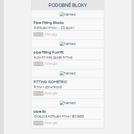
PODOBNÉ BLOKY
:
Pipe Fitting Blocks
:
Potrubní fitinky - 2D bloky
DWG
Příruby
pipe fitting Pushfit
:
push fit pipe sewer fitting
DWG
Potrubí