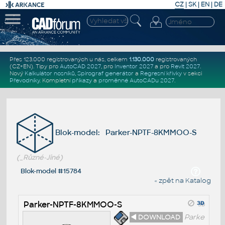
CZ
|
SK
|
EN
|
DE
Přes 123.000 registrovaných u nás, celkem
1.130.000
registrovaných
(CZ+EN)
. Tipy pro
AutoCAD 2027
, pro
Inventor 2027
a pro
Revit 2027
.
Nový
Kalkulátor nosníků
,
Spirograf generátor
a
Regresní křivky
v sekci
Převodníky
.
Kompletní
příkazy
a
proměnné AutoCADu 2027
.
Blok-model: Parker-NPTF-8KMMOO-S
(_Různé-Jiné)
Blok-model #15784
« zpět na Katalog
Parker-NPTF-8KMMOO-S
◄ DOWNLOAD
Parke