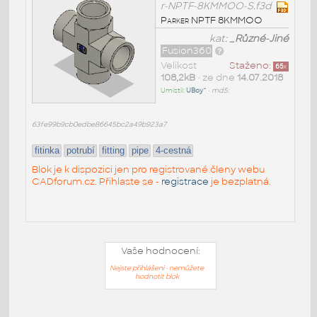
r-NPTF-8KMMOO-S.f3d
Parker NPTF 8KMMOO
kat:
_Různé-Jiné
Fusion360
Velikost
Staženo:
65
x
108,2kB
• ze dne
14.07.2018
Umístil:
UBoy^
•
md5:
63fe99b9cb0edbe86645bc2a49b923a7
fitinka
potrubí
fitting
pipe
4-cestná
Blok je k dispozici jen pro registrované členy webu
CADforum.cz. Přihlaste se -
registrace
je bezplatná.
Vaše hodnocení:
Nejste přihlášeni - nemůžete
hodnotit blok