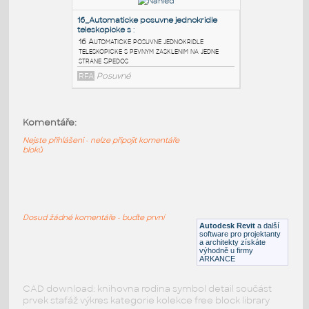
13 Automaticke posuvne jednokridle se
svetlikem Spedos
RFA
Posuvné
10_Automaticke posuvne jednokridle se
svetlikem_Sp
:
10 Automaticke posuvne jednokridle se
svetlikem Spedos
Komentáře:
RFA
Posuvné
Nejste přihlášeni - nelze připojit komentáře
bloků
16_Automaticke posuvne jednokridle
teleskopicke s
:
16 Automaticke posuvne jednokridle
Dosud žádné komentáře - buďte první
teleskopicke s pevnym zasklenim na jedne
Autodesk Revit
a další
strane Spedos
software pro projektanty
a architekty získáte
výhodně u firmy
RFA
Posuvné
ARKANCE
CAD download: knihovna rodina symbol detail součást
prvek stafáž výkres kategorie kolekce free block library