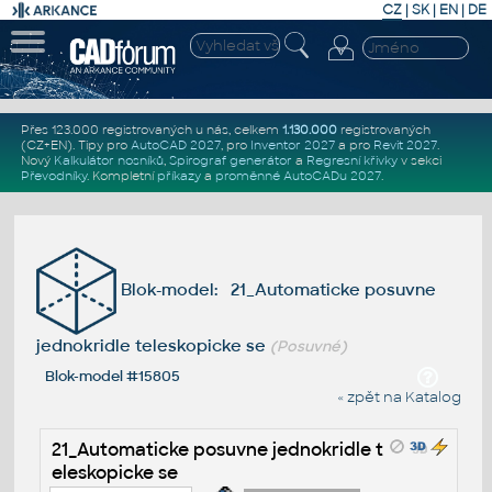
CZ
|
SK
|
EN
|
DE
Přes 123.000 registrovaných u nás, celkem
1.130.000
registrovaných
(CZ+EN)
. Tipy pro
AutoCAD 2027
, pro
Inventor 2027
a pro
Revit 2027
.
Nový
Kalkulátor nosníků
,
Spirograf generátor
a
Regresní křivky
v sekci
Převodníky
.
Kompletní
příkazy
a
proměnné AutoCADu 2027
.
Blok-model: 21_Automaticke posuvne
jednokridle teleskopicke se
(Posuvné)
Blok-model #15805
« zpět na Katalog
21_Automaticke posuvne jednokridle t
eleskopicke se