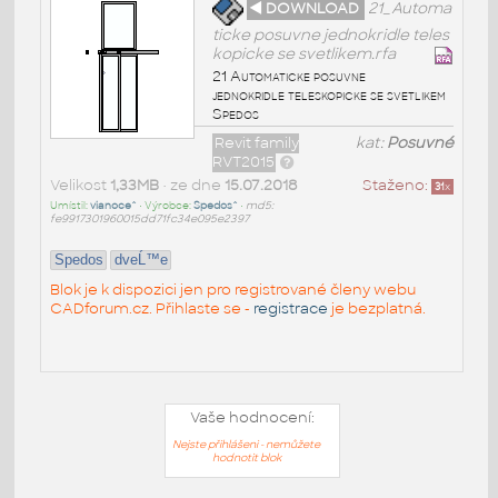
◄ DOWNLOAD
21_Automa
ticke posuvne jednokridle teles
kopicke se svetlikem.rfa
21 Automaticke posuvne
jednokridle teleskopicke se svetlikem
Spedos
Revit family
kat:
Posuvné
RVT2015
Velikost
1,33MB
• ze dne
15.07.2018
Staženo:
31
x
Umístil:
vianoce^
• Výrobce:
Spedos^
•
md5:
fe9917301960015dd71fc34e095e2397
Spedos
dveĹ™e
Blok je k dispozici jen pro registrované členy webu
CADforum.cz. Přihlaste se -
registrace
je bezplatná.
Vaše hodnocení:
Nejste přihlášeni - nemůžete
hodnotit blok