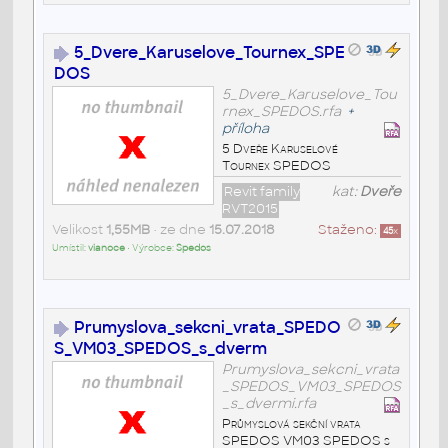
5_Dvere_Karuselove_Tournex_SPE
DOS
5_Dvere_Karuselove_Tou
rnex_SPEDOS.rfa
+
příloha
5 Dveře Karuselové
Tournex SPEDOS
Revit family
kat:
Dveře
RVT2015
Velikost
1,55MB
• ze dne
15.07.2018
Staženo:
45
x
Umístil:
vianoce
• Výrobce:
Spedos
Prumyslova_sekcni_vrata_SPEDO
S_VM03_SPEDOS_s_dverm
Prumyslova_sekcni_vrata
_SPEDOS_VM03_SPEDOS
_s_dvermi.rfa
Průmyslová sekční vrata
SPEDOS VM03 SPEDOS s