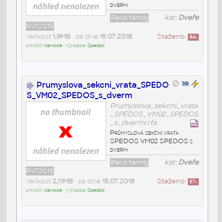
dveřmi
Revit family
kat:
Dveře
RVT2015
Velikost
1,9MB
• ze dne
15.07.2018
Staženo:
84
x
Umístil:
vianoce
• Výrobce:
Spedos
Prumyslova_sekcni_vrata_SPEDO
S_VM02_SPEDOS_s_dverm
Prumyslova_sekcni_vrata
_SPEDOS_VM02_SPEDOS
_s_dvermi.rfa
Průmyslová sekční vrata
SPEDOS VM02 SPEDOS s
dveřmi
Revit family
kat:
Dveře
RVT2015
Velikost
2,11MB
• ze dne
15.07.2018
Staženo:
67
x
Umístil:
vianoce
• Výrobce:
Spedos