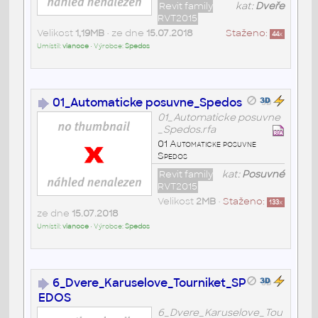
Revit family
kat:
Dveře
RVT2015
Velikost
1,19MB
• ze dne
15.07.2018
Staženo:
44
x
Umístil:
vianoce
• Výrobce:
Spedos
01_Automaticke posuvne_Spedos
01_Automaticke posuvne
_Spedos.rfa
01 Automaticke posuvne
Spedos
Revit family
kat:
Posuvné
RVT2015
Velikost
2MB
•
Staženo:
133
x
ze dne
15.07.2018
Umístil:
vianoce
• Výrobce:
Spedos
6_Dvere_Karuselove_Tourniket_SP
EDOS
6_Dvere_Karuselove_Tou