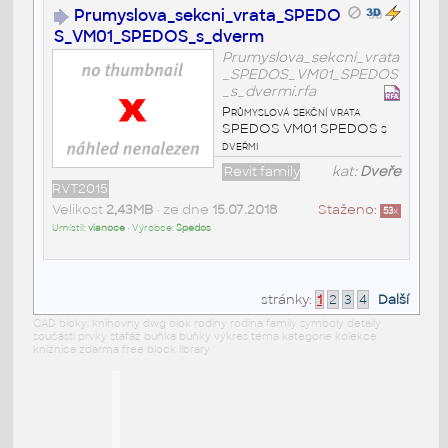
Prumyslova_sekcni_vrata_SPEDO
S_VM01_SPEDOS_s_dverm
Prumyslova_sekcni_vrata
_SPEDOS_VM01_SPEDOS
_s_dvermi.rfa
Průmyslová sekční vrata
SPEDOS VM01 SPEDOS s
dveřmi
Revit family
kat:
Dveře
RVT2015
Velikost
2,43MB
• ze dne
15.07.2018
Staženo:
53
x
Umístil:
vianoce
• Výrobce:
Spedos
stránky:
1
2
3
4
Další
CAD bloky: knihovny dwg blok rodiny rodina family symboly detaily
součásti prvky stafáž buňka buňky výkres téma kategorie kolekce
knižnica zdarma free block library