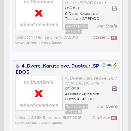
rniket_SPEDOS.rfa
+
příloha
6 Dveře Karuselové
Tourniket SPEDOS
Revit family
kat:
Dveře
RVT2015
Velikost
1,7MB
• ze dne
15.07.2018
Staženo:
81
x
Umístil:
vianoce
• Výrobce:
Spedos
4_Dvere_Karuselove_Duotour_SP
EDOS
4_Dvere_Karuselove_Duo
tour_SPEDOS.rfa
+
příloha
4 Dveře Karuselové
Duotour SPEDOS
Revit family
kat:
Dveře
RVT2015
Velikost
2,36MB
• ze dne
15.07.2018
Staženo:
48
x
Umístil:
vianoce
• Výrobce:
Spedos