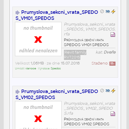
Prumyslova_sekcni_vrata_SPEDO
S_VM01_SPEDOS
Prumyslova_sekcni_vrata
_SPEDOS_VM01_SPEDOS.
rfa
Průmyslová sekční vrata
SPEDOS VM01 SPEDOS
Revit family
kat:
Dveře
RVT2015
Velikost
1,06MB
• ze dne
15.07.2018
Staženo:
55
x
Umístil:
vianoce
• Výrobce:
Spedos
Prumyslova_sekcni_vrata_SPEDO
S_VM02_SPEDOS
Prumyslova_sekcni_vrata
_SPEDOS_VM02_SPEDO
S.rfa
Průmyslová sekční vrata
SPEDOS VM02 SPEDOS