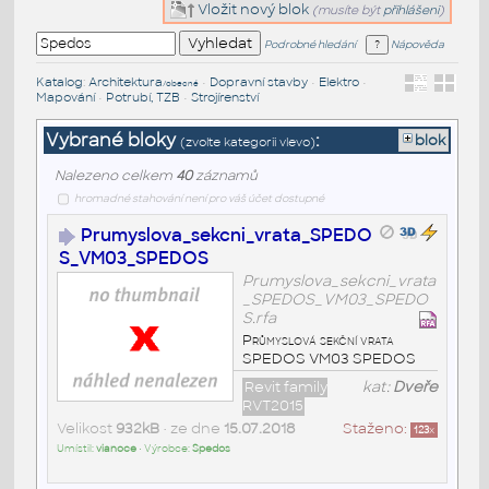
Vložit nový blok
(musíte být
přihlášeni
)
Podrobné hledání
Nápověda
Katalog
:
Architektura
•
Dopravní stavby
•
Elektro
•
/obecné
Mapování
•
Potrubí, TZB
•
Strojírenství
Vybrané bloky
:
blok
(zvolte kategorii vlevo)
Nalezeno celkem
40
záznamů
hromadné stahování není pro váš účet dostupné
Prumyslova_sekcni_vrata_SPEDO
S_VM03_SPEDOS
Prumyslova_sekcni_vrata
_SPEDOS_VM03_SPEDO
S.rfa
Průmyslová sekční vrata
SPEDOS VM03 SPEDOS
Revit family
kat:
Dveře
RVT2015
Velikost
932kB
• ze dne
15.07.2018
Staženo:
123
x
Umístil:
vianoce
• Výrobce:
Spedos