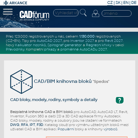
CZ
|
SK
|
EN
|
DE
Přes 123.000 registrovaných u nás, celkem
1.130.000
registrovaných
(CZ+EN)
. Tipy pro
AutoCAD 2027
, pro
Inventor 2027
a pro
Revit 2027
.
Nový
Kalkulátor nosníků
,
Spirograf generátor
a
Regresní křivky
v sekci
Převodníky
.
Kompletní
příkazy
a
proměnné AutoCADu 2027
.
CAD/BIM knihovna bloků
"Spedos"
?
CAD bloky, modely, rodiny, symboly a detaily
Bezplatná knihovna CAD a BIM bloků
pro AutoCAD, AutoCAD LT, Revit,
Inventor, Fusion 360 a další 2D a 3D CAD aplikace firmy Autodesk.
CAD bloky, modely, rodiny a soubory jsou ke stažení ve formátech
DWG
,
RFA
,
IPT
,
F3D
. Katalog slouží pro výměnu užitečných bloků mezi
uživateli CAD a BIM aplikací.
Populární
bloky a knihovny
výrobců
.