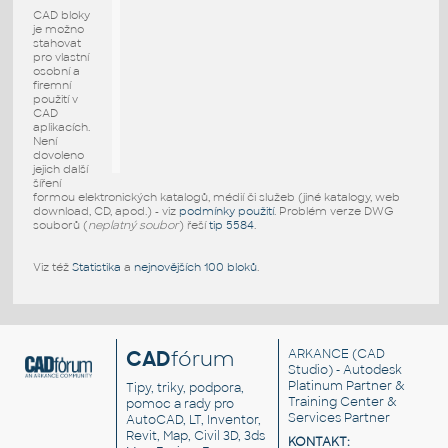
CAD bloky
je možno
stahovat
pro vlastní
osobní a
firemní
použití v
CAD
aplikacích.
Není
dovoleno
jejich další
šíření
formou elektronických katalogů, médií či služeb (jiné katalogy, web
download, CD, apod.) - viz
podmínky použití
. Problém verze DWG
souborů (
neplatný soubor
) řeší
tip 5584
.
Viz též
Statistika
a
nejnovějších 100 bloků
.
CAD
fórum
ARKANCE
(CAD
Studio) - Autodesk
Platinum Partner &
Tipy, triky, podpora,
Training Center &
pomoc a rady pro
Services Partner
AutoCAD, LT, Inventor,
Revit, Map, Civil 3D, 3ds
KONTAKT: