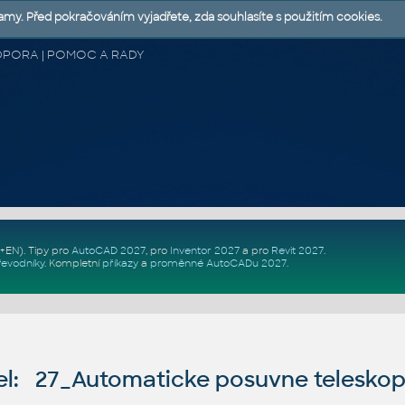
lamy. Před pokračováním vyjadřete, zda souhlasíte s použitím cookies.
 PODPORA | POMOC A RADY
Z+EN)
. Tipy pro
AutoCAD 2027
, pro
Inventor 2027
a pro
Revit 2027
.
řevodníky
.
Kompletní
příkazy
a
proměnné AutoCADu 2027
.
l: 27_Automaticke posuvne teleskop