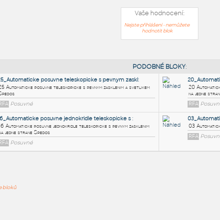
Vaše hodnocení:
Nejste přihlášeni - nemůžete
hodnotit blok
PODOB
25_Automaticke posuvne teleskopicke s pevnym zaskl
:
25 Automaticke posuvne teleskopicke s pevnym zasklenim a svetlikem
ře bloků
Spedos
RFA
Posuvné
16_Automaticke posuvne jednokridle teleskopicke s
: