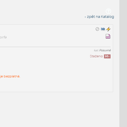
« zpět na Katalog
.rfa
kat:
Posuvné
Staženo:
96
x
je bezplatná.