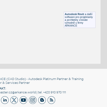
03 Automaticke posuvne s pevnym zasklenim a svetlikem Spedos
RFA
Posuvné
Autodesk Revit
a další
software pro projektanty
a architekty získáte
výhodně u firmy
ARKANCE
NCE
(CAD Studio) - Autodesk Platinum Partner & Training
r & Services Partner
AKT:
ster.cz@arkance.world | tel. +420 910 970 111