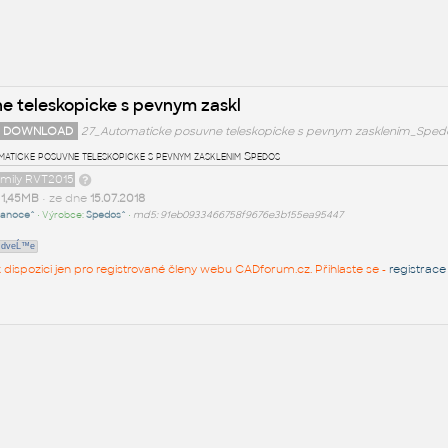
e teleskopicke s pevnym zaskl
 DOWNLOAD
27_Automaticke posuvne teleskopicke s pevnym zasklenim_Spedo
aticke posuvne teleskopicke s pevnym zasklenim Spedos
amily RVT2015
t
1,45MB
• ze dne
15.07.2018
ianoce^
• Výrobce:
Spedos^
•
md5: 91eb0933466758f9676e3b155ea95447
dveĹ™e
 k dispozici jen pro registrované členy webu CADforum.cz. Přihlaste se -
registrace