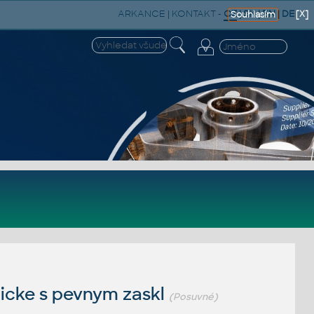
ARKANCE
|
KONTAKT
-
CZ
|
SK
|
EN
|
DE
[X]
Souhlasím
icke s pevnym zaskl
(Posuvné)