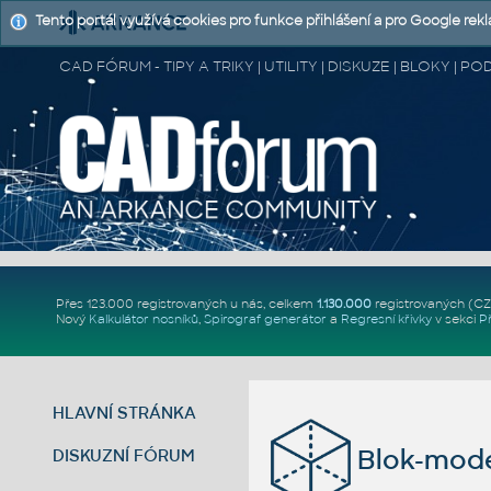
Tento portál využívá cookies pro funkce přihlášení a pro Google rek
CAD FÓRUM - TIPY A TRIKY | UTILITY | DISKUZE | BLOKY |
Přes 123.000 registrovaných u nás, celkem
1.130.000
registrovaných (C
Nový
Kalkulátor nosníků
,
Spirograf generátor
a
Regresní křivky
v sekci
P
HLAVNÍ STRÁNKA
Blok-mode
DISKUZNÍ FÓRUM