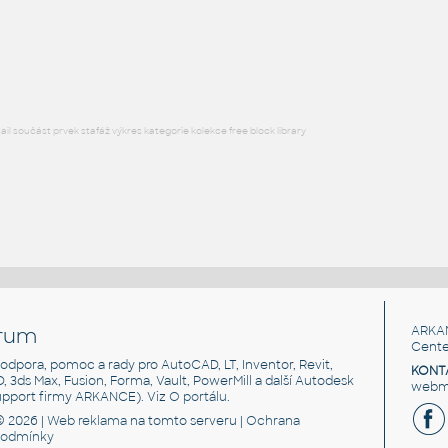
16 Automaticke posuvne jednokridle teleskopicke s pevnym zasklenim
na jedne strane Spedos
RFA
Posuvné
l součást prvek stafáž výkres kategorie kolekce free block library
rum
ARKA
Cente
, podpora, pomoc a rady pro AutoCAD, LT, Inventor, Revit,
KONT
3D, 3ds Max, Fusion, Forma, Vault, PowerMill a další Autodesk
webma
support firmy ARKANCE). Viz
O portálu
.
© 2026 |
Web reklama
na tomto serveru |
Ochrana
podmínky