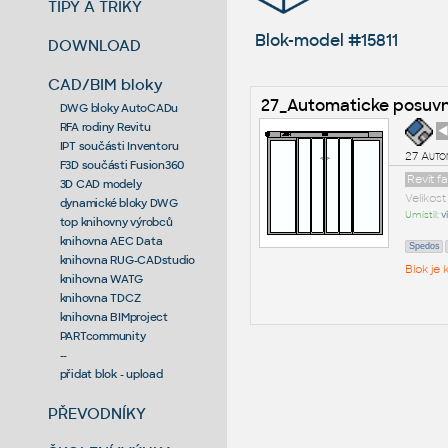
TIPY A TRIKY
Blok-model #15811
DOWNLOAD
CAD/BIM bloky
27_Automaticke posuvn
DWG bloky AutoCADu
RFA rodiny Revitu
◄
IPT součásti Inventoru
27 Autom
F3D součásti Fusion360
Revit f
3D CAD modely
Velikos
dynamické bloky DWG
Umístil:
v
top knihovny výrobců
knihovna AEC Data
Spedos
knihovna RUG-CADstudio
Blok je
knihovna WATG
knihovna TDCZ
knihovna BIMproject
PARTcommunity
--
přidat blok - upload
PŘEVODNÍKY