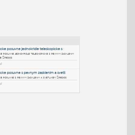
NÉ BLOKY
:
20_Automaticke posuvne jednokridle teleskopicke s
:
20 Automaticke posuvne jednokridle teleskopicke s pevnym zasklenim
na jedne strane Spedos
RFA
Posuvné
03_Automaticke posuvne s pevnym zasklenim a svetli
: