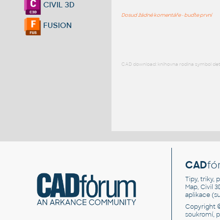
CIVIL 3D
Dosud žádné komentáře - buďte první
FUSION
CAD download: knihovna rodina symbol detai
CAD
fó
Tipy, triky
Map, Civil 
aplikace (
Copyright 
soukromí, 