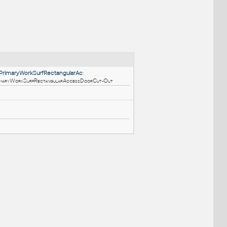
NÉ BLOKY
:
M_LayoutStudio_GNTRD_PrimaryWorkSurfRectangularAc
:
M LayoutStudio GNTRD PrimaryWorkSurfRectangularAccessDoorCut-Out
RFA
Nábytek
1_Grid - Plan
:
řížka - půdorys