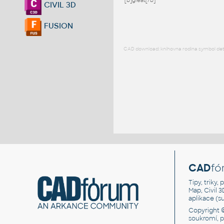
[b]great[/b]
CIVIL 3D
FUSION
CAD download: knihovna rodina symbol detai
CAD
fó
Tipy, triky
Map, Civil 
aplikace (
Copyright 
soukromí, 