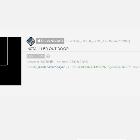
◄ DOWNLOAD
GUITOR_DECK_2018_FEBRUARY.dwg
INSTALLLED OUT DOOR
DWG2018
Velikost
6,08MB
• ze dne
23.08.2018
Umístil:
jacob natembeya^
• Autor:
JACOB NATEMBEYA
• Výrobce:
SELF^
•
md5: