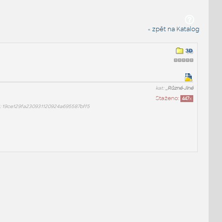
« zpět na Katalog
kat:
_Různé-Jiné
Staženo:
447
x
 19ce129fa230931120924a695587bff5