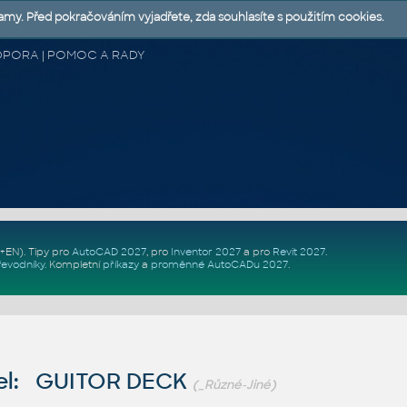
lamy. Před pokračováním vyjadřete, zda souhlasíte s použitím cookies.
 PODPORA | POMOC A RADY
Z+EN)
. Tipy pro
AutoCAD 2027
, pro
Inventor 2027
a pro
Revit 2027
.
řevodníky
.
Kompletní
příkazy
a
proměnné AutoCADu 2027
.
el: GUITOR DECK
(_Různé-Jiné)