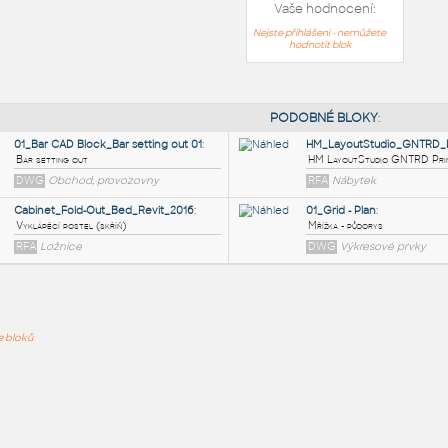
Vaše hodnocení:
Nejste přihlášeni - nemůžete
hodnotit blok
PODOB
01_Bar CAD Block_Bar setting out 01
:
H
ře bloků
Bar setting out
H
DWG
Obchod, provozovny
Cabinet_Fold-Out_Bed_Revit_2016
:
0
Vyklápěcí postel (skříň)
M