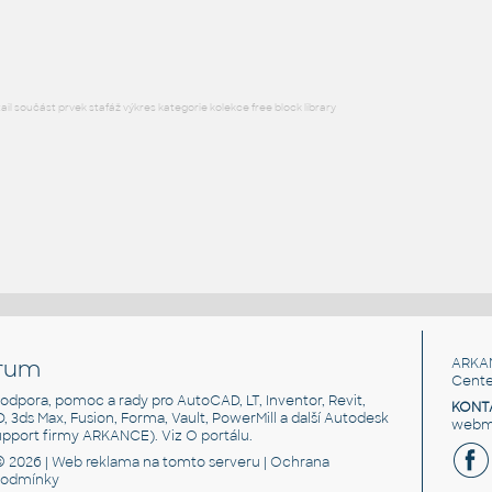
RFA
Ložnice
l součást prvek stafáž výkres kategorie kolekce free block library
rum
ARKA
Cente
, podpora, pomoc a rady pro AutoCAD, LT, Inventor, Revit,
KONT
3D, 3ds Max, Fusion, Forma, Vault, PowerMill a další Autodesk
webma
support firmy ARKANCE). Viz
O portálu
.
© 2026 |
Web reklama
na tomto serveru |
Ochrana
podmínky