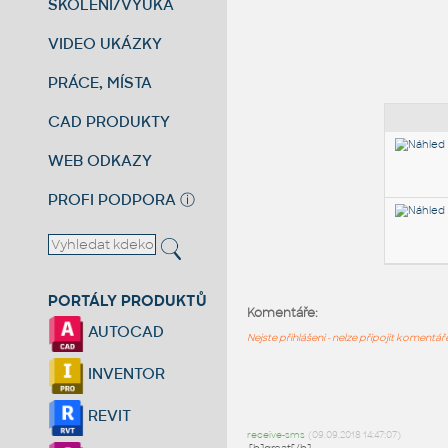
ŠKOLENÍ/VÝUKA
VIDEO UKÁZKY
PRÁCE, MÍSTA
CAD PRODUKTY
WEB ODKAZY
PROFI PODPORA
ⓘ
PORTÁLY PRODUKTŮ
Komentáře:
AUTOCAD
Nejste přihlášeni - nelze připojit komentá
INVENTOR
REVIT
receive-sms
(09.09.2018 14:47:07)