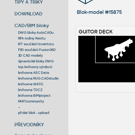
TIPY A TRIKY
Blok-model #15875
DOWNLOAD
CAD/BIM bloky
GUITOR DECK
DWG bloky AutoCADu
RFA rodiny Revitu
IPT součásti Inventoru
F3D součásti Fusion360
3D CAD modely
dynamické bloky DWG
top knihovny výrobců
knihovna AEC Data
knihovna RUG-CADstudio
knihovna WATG
knihovna TDCZ
knihovna BIMproject
PARTcommunity
--
přidat blok - upload
PŘEVODNÍKY