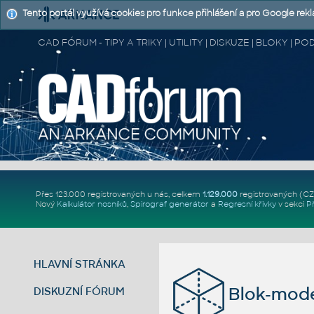
Tento portál využívá cookies pro funkce přihlášení a pro Google rek
CAD FÓRUM - TIPY A TRIKY | UTILITY | DISKUZE | BLOKY |
Přes 123.000 registrovaných u nás, celkem
1.129.000
registrovaných (C
Nový
Kalkulátor nosníků
,
Spirograf generátor
a
Regresní křivky
v sekci
P
HLAVNÍ STRÁNKA
Blok-mod
DISKUZNÍ FÓRUM