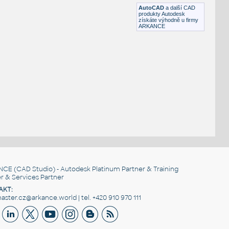
DWG
Výkresové prvky
AutoCAD
a další CAD
produkty Autodesk
získáte výhodně u firmy
ARKANCE
NCE
(CAD Studio) - Autodesk Platinum Partner & Training
r & Services Partner
AKT:
ster.cz@arkance.world | tel. +420 910 970 111