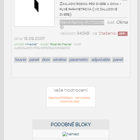
Základní rodina pro dveře a okna -
plně parametrická (viz žaluziové
dveře)
Revit family RVT2008
kat:
Okna
Velikost
340kB
• ze
Staženo:
4661
x
dne
13.09.2007
Umístil:
rmaciel^
• Autor:
Ricardo Maciel
•
md5:
bd563a46f571f6249518fbd34f68ef55
louver
panel
door
window
parametric
adjustable
panel
Vaše hodnocení:
Nejste přihlášeni - nemůžete
hodnotit blok