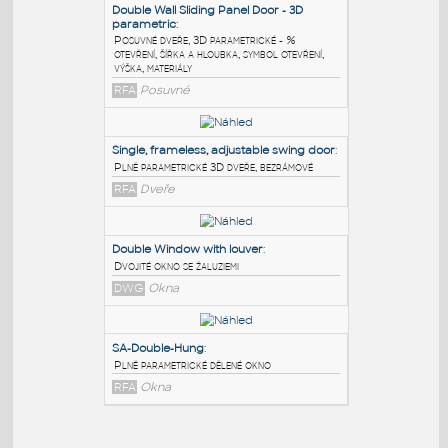
PODOBNÉ BLOKY
:
Double Wall Sliding Panel Door - 3D
parametric
:
Posuvné dveře, 3D parametrické - %
otevření, šířka a hloubka, symbol otevření,
výška, materiály
RFA
Posuvné
Single, frameless, adjustable swing door
:
Plně parametrické 3D dveře, bezrámové
RFA
Dveře