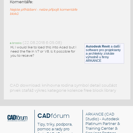
Double Window with louver
:
Komentáře:
Dvojité okno se žaluziemi
Nejste přihlášeni - nelze připojit komentáře
bloků
DWG
Okna
SA-Double-Hung
:
Plně parametrické dělené okno
(22.08.2018 6:05:08)
a.brooks
Autodesk Revit
a další
Hi, I would like to load this into Acad but I
RFA
Okna
software pro projektanty
need the file in V7 or V8. is it possible for
a architekty získáte
you to resave?
výhodně u firmy
ARKANCE
CAD download: knihovna rodina symbol detail součást
prvek stafáž výkres kategorie kolekce free block library
CAD
fórum
ARKANCE
(CAD
Studio) - Autodesk
Platinum Partner &
Tipy, triky, podpora,
Training Center &
pomoc a rady pro