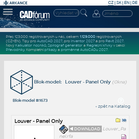
CZ
|
SK
|
EN
|
DE
Přes 123.000 registrovaných u nás, celkem
1.129.000
registrovaných
(CZ+EN)
. Tipy pro
AutoCAD 2027
, pro
Inventor 2027
a pro
Revit 2027
.
Nový
Kalkulátor nosníků
,
Spirograf generátor
a
Regresní křivky
v sekci
Převodníky
.
Kompletní
příkazy
a
proměnné AutoCADu 2027
.
Blok-model: Louver - Panel Only
(Okna)
Blok-model #1673
« zpět na Katalog
Louver - Panel Only
◄ DOWNLOAD
Louver_Pa
nel.rfa