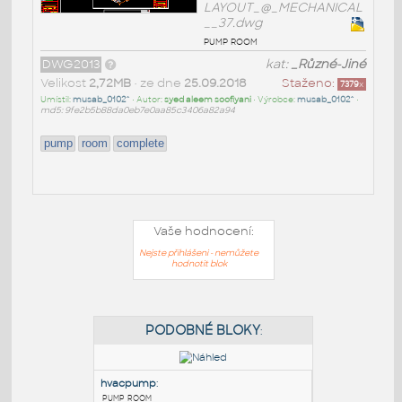
LAYOUT_@_MECHANICAL
__37.dwg
pump room
DWG2013
kat:
_Různé-Jiné
Velikost
2,72MB
• ze dne
25.09.2018
Staženo:
7379
x
Umístil:
musab_0102^
• Autor:
syed aleem soofiyani
• Výrobce:
musab_0102^
•
md5: 9fe2b5b88da0eb7e0aa85c3406a82a94
pump
room
complete
Vaše hodnocení:
Nejste přihlášeni - nemůžete
hodnotit blok