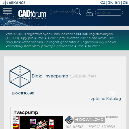
CZ
|
SK
|
EN
|
DE
Přes 123.000 registrovaných u nás, celkem
1.130.000
registrovaných
(CZ+EN)
. Tipy pro
AutoCAD 2027
, pro
Inventor 2027
a pro
Revit 2027
.
Nový
Kalkulátor nosníků
,
Spirograf generátor
a
Regresní křivky
v sekci
Převodníky
.
Kompletní
příkazy
a
proměnné AutoCADu 2027
.
Blok: hvacpump
(_Různé-Jiné)
Blok #16898
« zpět na Katalog
hvacpump
◄ DOWNLOAD
SD-10410_-_HVAC_PIPING_