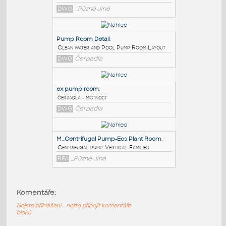
PODOBNÉ BLOKY
:
hvacpump
:
pump room
DWG
_Různé-Jiné
Pump Room Detail
:
Clean water and Pool Pump Room Layout
DWG
Čerpadla
ex pump room
:
Komentáře:
čerpadla - místnost
Nejste přihlášeni - nelze připojit komentáře
DWG
Čerpadla
bloků