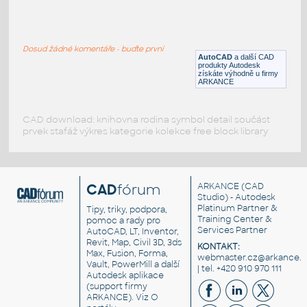
M_Centrifugal Pump-Ecs Plant Room
:
Centrifugal pump-Vertical-Families
Dosud žádné komentáře - buďte první
RFA
_Různé-Jiné
AutoCAD
a další CAD
produkty Autodesk
získáte výhodně u firmy
ARKANCE
CAD download: knihovna rodina symbol detail součást
prvek stafáž výkres kategorie kolekce free block library
CAD
fórum
ARKANCE
(CAD
Studio) - Autodesk
Platinum Partner &
Tipy, triky, podpora,
Training Center &
pomoc a rady pro
Services Partner
AutoCAD, LT, Inventor,
Revit, Map, Civil 3D, 3ds
KONTAKT:
Max, Fusion, Forma,
webmaster.cz@arkance.w
Vault, PowerMill a další
| tel. +420 910 970 111
Autodesk aplikace
(support firmy
ARKANCE). Viz
O