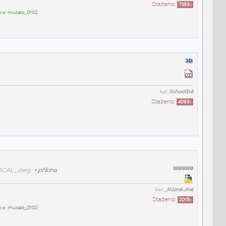
Staženo:
7383
x
ce:
musab_0102
kat:
Schodiště
Staženo:
4093
x
ICAL_.dwg
+
příloha
kat:
_Různé-Jiné
Staženo:
2015
x
ce:
musab_0102