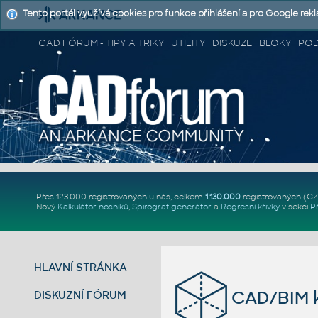
Tento portál využívá cookies pro funkce přihlášení a pro Google rek
CAD FÓRUM - TIPY A TRIKY | UTILITY | DISKUZE | BLOKY |
Přes 123.000 registrovaných u nás, celkem
1.130.000
registrovaných (C
Nový
Kalkulátor nosníků
,
Spirograf generátor
a
Regresní křivky
v sekci
P
HLAVNÍ STRÁNKA
CAD/BIM k
DISKUZNÍ FÓRUM