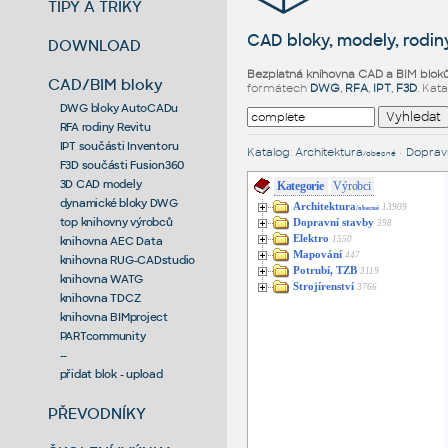
TIPY A TRIKY
CAD bloky, modely, rodiny
DOWNLOAD
Bezplatná knihovna CAD a BIM blok
CAD/BIM bloky
formátech
DWG
,
RFA
,
IPT
,
F3D
. Kat
DWG bloky AutoCADu
RFA rodiny Revitu
IPT součásti Inventoru
Katalog
:
Architektura
•
Dopravn
/obecné
F3D součásti Fusion360
3D CAD modely
Kategorie
Výrobci
dynamické bloky DWG
Architektura
13909
/obecné
top knihovny výrobců
Dopravní stavby
398
Elektro
1550
knihovna AEC Data
Mapování
447
knihovna RUG-CADstudio
Potrubí, TZB
3119
knihovna WATG
Strojírenství
3766
knihovna TDCZ
knihovna BIMproject
PARTcommunity
--
přidat blok - upload
PŘEVODNÍKY