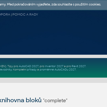
lamy. Před pokračováním vyjadřete, zda souhlasíte s použitím cookies.
 PODPORA | POMOC A RADY
Z+EN)
. Tipy pro
AutoCAD 2027
, pro
Inventor 2027
a pro
Revit 2027
.
řevodníky
.
Kompletní
příkazy
a
proměnné AutoCADu 2027
.
nihovna bloků
"complete"