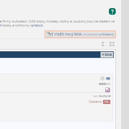
?
e firmy Autodesk. CAD bloky, modely, rodiny a soubory jsou ke stažení ve
ní
bloky a knihovny
výrobců
.
Vložit nový blok
(musíte být
přihlášeni
)
blok
kat:
Kuchyně
Staženo:
118
x