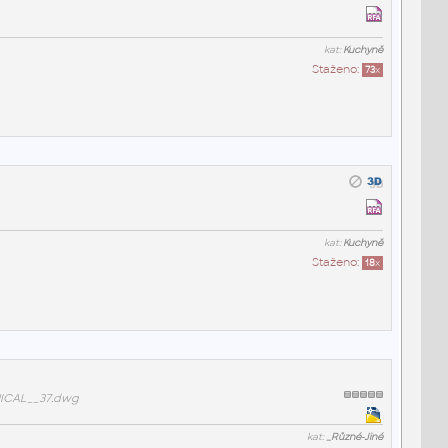
kat:
Kuchyně
Staženo:
73
x
kat:
Kuchyně
Staženo:
18
x
ICAL__37.dwg
kat:
_Různé-Jiné