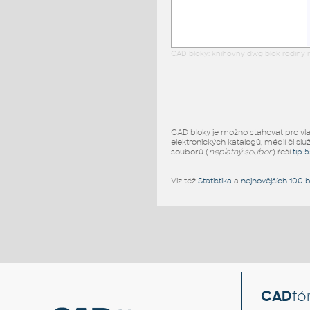
CAD bloky: knihovny dwg blok rodiny r
CAD bloky je možno stahovat pro vlast
elektronických katalogů, médií či slu
souborů (
neplatný soubor
) řeší
tip 
Viz též
Statistika
a
nejnovějších 100 
CAD
fó