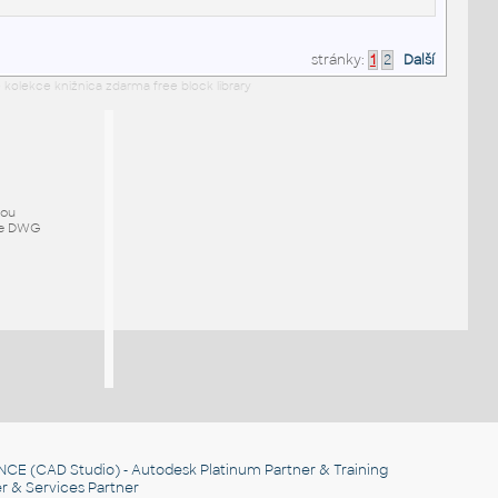
stránky:
1
2
Další
 kolekce knižnica zdarma free block library
mou
ze DWG
NCE
(CAD Studio) - Autodesk Platinum Partner & Training
r & Services Partner