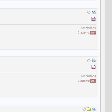
kat:
Kuchyně
Staženo:
38
x
kat:
Kuchyně
Staženo:
30
x