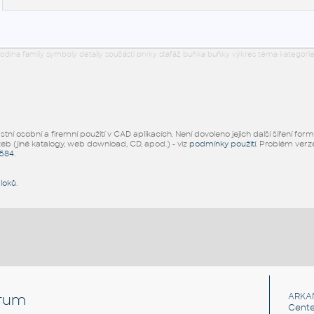
odina family symboly detaily součásti prvky stafáž buňka buňky výkres téma kategorie
ní osobní a firemní použití v CAD aplikacích. Není dovoleno jejich další šíření for
žeb (jiné katalogy, web download, CD, apod.) - viz
podmínky použití
. Problém ver
5584
.
bloků
.
rum
ARKA
Cente