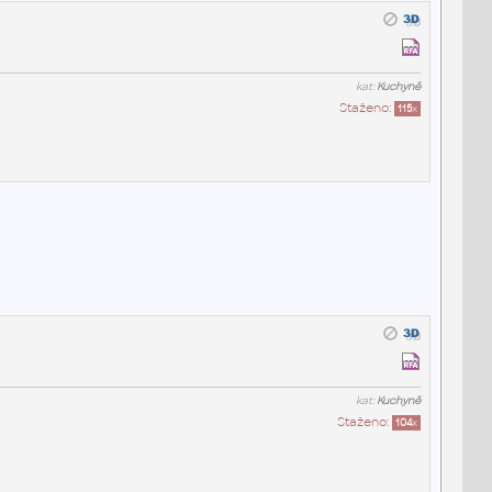
kat:
Kuchyně
Staženo:
115
x
kat:
Kuchyně
Staženo:
104
x