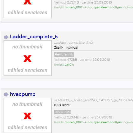
Velikost
2,72MB
• ze dne
25.09.2018
Umístil:
musab_0102
• Autor:
syed aleem soofiyani
• Výrob
Ladder_complete_5
Ladder_complete_5.rfa
Žebřík - komplet
Revit family
Velikost
472kB
• ze dne
25.05.2016
Umístil:
LatCh
hvacpump
SD-10410_-_HVAC_PIPING_LAYOUT_@_MECHAN
pump room
DWG2013
Velikost
2,26MB
• ze dne
25.09.2018
Umístil:
musab_0102
• Autor:
syed aleem soofiyani
• Výrob