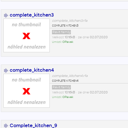
complete_kitchen3
complete_kitchen3.rfa
complete kitchen3
Revit family
Velikost
1016kB
• ze dne
02.07.2020
Umístil:
OPlavek
complete_kitchen4
complete_kitchen4.rfa
complete kitchen4
Revit family
Velikost
1016kB
• ze dne
02.07.2020
Umístil:
OPlavek
Complete_kitchen_9