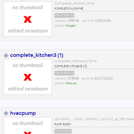
Complete_kitchen_9.rfa
Kompletní kuchyně
Revit family
Velikost
1,99MB
• ze dne
11.08.2024
Umístil:
SergejV
complete_kitchen3 (1)
complete_kitchen3 (1).rfa
complete kitchen3 (1)
Revit family
Velikost
1016kB
• ze dne
02.07.2020
Umístil:
OPlavek
hvacpump
SD-10410_-_HVAC_PIPING_LAYOUT_@_MECHAN
pump room
DWG2013