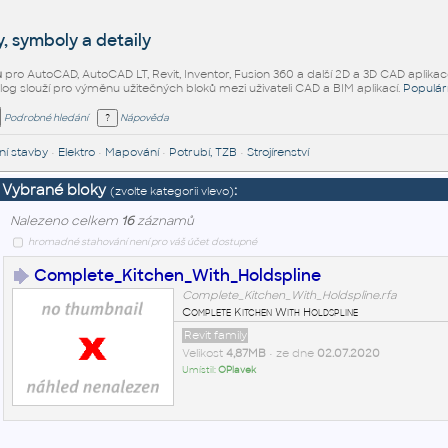
, symboly a detaily
ů
pro AutoCAD, AutoCAD LT, Revit, Inventor, Fusion 360 a další 2D a 3D CAD aplikac
alog slouží pro výměnu užitečných bloků mezi uživateli CAD a BIM aplikací.
Populár
Podrobné hledání
Nápověda
í stavby
•
Elektro
•
Mapování
•
Potrubí, TZB
•
Strojírenství
Vybrané bloky
:
(zvolte kategorii vlevo)
Nalezeno celkem
16
záznamů
hromadné stahování není pro váš účet dostupné
Complete_Kitchen_With_Holdspline
Complete_Kitchen_With_Holdspline.rfa
Complete Kitchen With Holdspline
Revit family
Velikost
4,87MB
• ze dne
02.07.2020
Umístil:
OPlavek