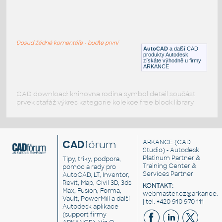
Mercedes_S_bok
:
Mercedes S bok
Dosud žádné komentáře - buďte první
DWG
Vozidla, doprava
AutoCAD
a další CAD
produkty Autodesk
získáte výhodně u firmy
ARKANCE
CAD download: knihovna rodina symbol detail součást
prvek stafáž výkres kategorie kolekce free block library
CAD
fórum
ARKANCE
(CAD
Studio) - Autodesk
Platinum Partner &
Tipy, triky, podpora,
Training Center &
pomoc a rady pro
Services Partner
AutoCAD, LT, Inventor,
Revit, Map, Civil 3D, 3ds
KONTAKT:
Max, Fusion, Forma,
webmaster.cz@arkance.w
Vault, PowerMill a další
| tel. +420 910 970 111
Autodesk aplikace
(support firmy