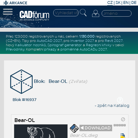
CZ
|
SK
|
EN
|
DE
Přes 123.000 registrovaných u nás, celkem
1.130.000
registrovaných
(CZ+EN)
. Tipy pro
AutoCAD 2027
, pro
Inventor 2027
a pro
Revit 2027
.
Nový
Kalkulátor nosníků
,
Spirograf generátor
a
Regresní křivky
v sekci
Převodníky
.
Kompletní
příkazy
a
proměnné AutoCADu 2027
.
Blok: Bear-OL
(Zvířata)
Blok #16937
« zpět na Katalog
Bear-OL
◄ DOWNLOAD
Bear-OL.dwg