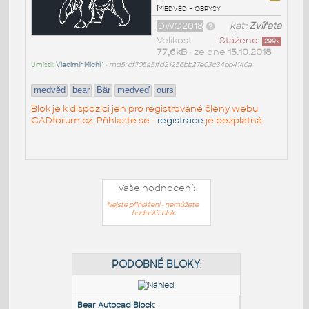
Medvěd - obrysy
DWG2018
kat:
Zvířata
Velikost
Staženo:
299
x
77,6kB
• ze dne
15.10.2018
Umístil:
Vladimír Michl^
•
md5: cf705a51fd21256bb27e03c34bb4140a
medvěd
bear
Bär
medveď
ours
Blok je k dispozici jen pro registrované členy webu
CADforum.cz. Přihlaste se -
registrace
je bezplatná.
Vaše hodnocení:
Nejste přihlášeni - nemůžete
hodnotit blok