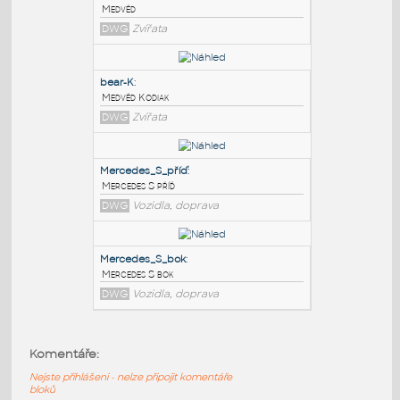
PODOBNÉ BLOKY
:
Bear Autocad Block
:
Medvěd
DWG
Zvířata
bear-K
:
Medvěd Kodiak
DWG
Zvířata
Mercedes_S_příď
:
Komentáře:
Mercedes S příď
Nejste přihlášeni - nelze připojit komentáře
DWG
Vozidla, doprava
bloků