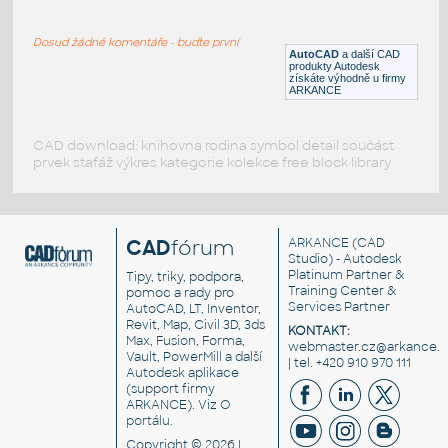
Mercedes S bok
Dosud žádné komentáře - buďte první
DWG
Vozidla, doprava
AutoCAD
a další CAD
produkty Autodesk
získáte výhodně u firmy
ARKANCE
CAD download: knihovna rodina symbol detail součást
prvek stafáž výkres kategorie kolekce free block library
CAD
fórum
ARKANCE
(CAD
Studio) - Autodesk
Platinum Partner &
Tipy, triky, podpora,
Training Center &
pomoc a rady pro
Services Partner
AutoCAD, LT, Inventor,
Revit, Map, Civil 3D, 3ds
KONTAKT:
Max, Fusion, Forma,
webmaster.cz@arkance.w
Vault, PowerMill a další
| tel. +420 910 970 111
Autodesk aplikace
(support firmy
ARKANCE). Viz
O
portálu
.
Copyright © 2026 |