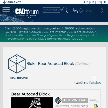
CZ
|
SK
|
EN
|
DE
Přes 123.000 registrovaných u nás, celkem
1.129.000
registrovaných
(CZ+EN)
. Tipy pro
AutoCAD 2027
, pro
Inventor 2027
a pro
Revit 2027
.
Nový
Kalkulátor nosníků
,
Spirograf generátor
a
Regresní křivky
v sekci
Převodníky
.
Kompletní
příkazy
a
proměnné AutoCADu 2027
.
Blok: Bear Autocad Block
(Zvířata)
Blok #15190
« zpět na Katalog
Bear Autocad Block
◄ DOWNLOAD
Bear_
Autocad_Block.dwg