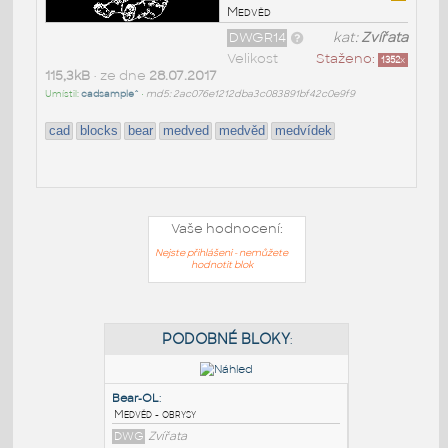
Medvěd
DWGR14
kat:
Zvířata
Velikost
Staženo:
1352
x
115,3kB
• ze dne
28.07.2017
Umístil:
cadsample^
•
md5: 2ac076e1212dba3c083891bf42c0e9f9
cad
blocks
bear
medved
medvěd
medvídek
Vaše hodnocení:
Nejste přihlášeni - nemůžete
hodnotit blok