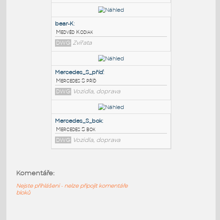
PODOBNÉ BLOKY
:
Bear-OL
:
Medvěd - obrysy
DWG
Zvířata
bear-K
:
Medvěd Kodiak
DWG
Zvířata
Mercedes_S_příď
:
Mercedes S příď
Komentáře:
DWG
Vozidla, doprava
Nejste přihlášeni - nelze připojit komentáře
bloků
Mercedes_S_bok
: