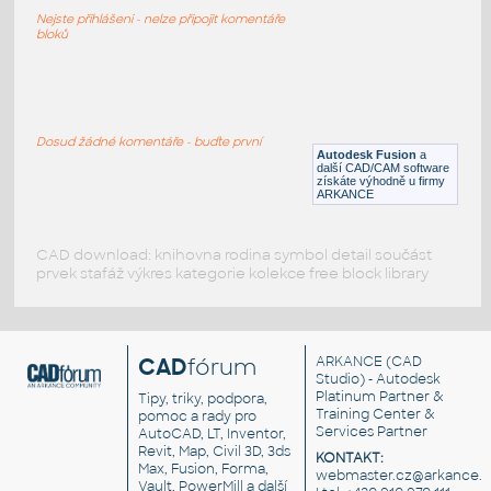
2200mAh baterie
Nejste přihlášeni - nelze připojit komentáře
F3D
Součástky
bloků
1752 MAX9744
:
1752 MAX9744
Dosud žádné komentáře - buďte první
Autodesk Fusion
a
F3D
Součástky
další CAD/CAM software
získáte výhodně u firmy
ARKANCE
CAD download: knihovna rodina symbol detail součást
prvek stafáž výkres kategorie kolekce free block library
CAD
fórum
ARKANCE
(CAD
Studio) - Autodesk
Platinum Partner &
Tipy, triky, podpora,
Training Center &
pomoc a rady pro
Services Partner
AutoCAD, LT, Inventor,
Revit, Map, Civil 3D, 3ds
KONTAKT:
Max, Fusion, Forma,
webmaster.cz@arkance.w
Vault, PowerMill a další