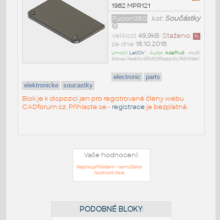
1982 MPR121
Fusion360
kat:
Součástky
Velikost
49,9kB
•
Staženo:
1
x
ze dne
18.10.2018
Umístil:
LatCh^
• Autor:
AdaFruit
•
md5:
64cec7eebfc10fd50fbabc5c745f49e1
electronic
parts
elektronicke
soucastky
Blok je k dispozici jen pro registrované členy webu
CADforum.cz. Přihlaste se -
registrace
je bezplatná.
Vaše hodnocení:
Nejste přihlášeni - nemůžete
hodnotit blok