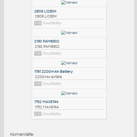
PODOBNÉ BLOKY
:
2809 LIS3DH
:
2809 LIS3DH
F3D
Součástky
2130 PAM8302
:
2130 PAM8302
F3D
Součástky
1781 2200mAh Battery
:
Komentáře: