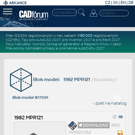
CZ
|
SK
|
EN
|
DE
Přes 123.000 registrovaných u nás, celkem
1.130.000
registrovaných
(CZ+EN)
. Tipy pro
AutoCAD 2027
, pro
Inventor 2027
a pro
Revit 2027
.
Nový
Kalkulátor nosníků
,
Spirograf generátor
a
Regresní křivky
v sekci
Převodníky
.
Kompletní
příkazy
a
proměnné AutoCADu 2027
.
Blok-model: 1982 MPR121
(Součástky)
Blok-model #17091
« zpět na Katalog
1982 MPR121
◄ DOWNLOAD
1982
MPR121.f3d