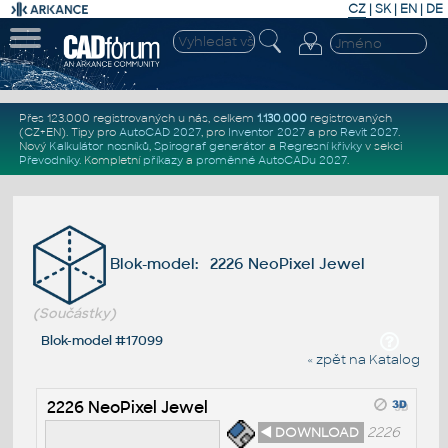
CZ
|
SK
|
EN
|
DE
Přes 123.000 registrovaných u nás, celkem
1.130.000
registrovaných
(CZ+EN)
. Tipy pro
AutoCAD 2027
, pro
Inventor 2027
a pro
Revit 2027
.
Nový
Kalkulátor nosníků
,
Spirograf generátor
a
Regresní křivky
v sekci
Převodníky
.
Kompletní
příkazy
a
proměnné AutoCADu 2027
.
Blok-model: 2226 NeoPixel Jewel
(Součástky)
Blok-model #17099
« zpět na Katalog
2226 NeoPixel Jewel
◄ DOWNLOAD
2226