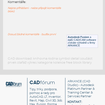
1426 8x NeoPixel Stick
:
Komentáře:
1426 8x NeoPixel Stick
Nejste přihlášeni - nelze připojit komentáře
bloků
F3D
Součástky
1376 NeoPixel Strip [parametric]
:
1376 NeoPixel Strip [parametric]
Dosud žádné komentáře - buďte první
Autodesk Fusion
a
F3D
Součástky
další CAD/CAM software
získáte výhodně u firmy
ARKANCE
CAD download: knihovna rodina symbol detail součást
prvek stafáž výkres kategorie kolekce free block library
CAD
fórum
ARKANCE
(CAD
Studio) - Autodesk
Platinum Partner &
Tipy, triky, podpora,
Training Center &
pomoc a rady pro
Services Partner
AutoCAD, LT, Inventor,
Revit, Map, Civil 3D, 3ds
KONTAKT:
Max, Fusion, Forma,