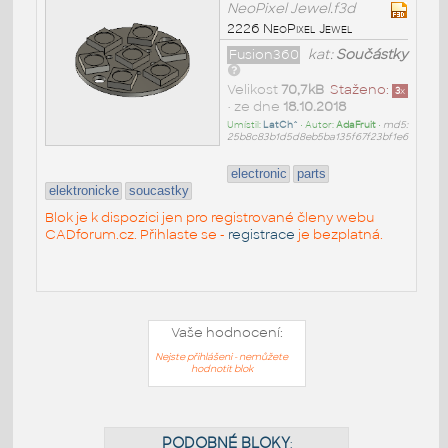
NeoPixel Jewel.f3d
2226 NeoPixel Jewel
Fusion360
kat:
Součástky
Velikost
70,7kB
Staženo:
3
x
• ze dne
18.10.2018
Umístil:
LatCh^
• Autor:
AdaFruit
•
md5:
25b8c83b1d5d8eb5ba135f67f23bf1e6
electronic
parts
elektronicke
soucastky
Blok je k dispozici jen pro registrované členy webu
CADforum.cz. Přihlaste se -
registrace
je bezplatná.
Vaše hodnocení:
Nejste přihlášeni - nemůžete
hodnotit blok