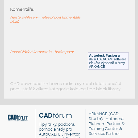
Komentáře:
1781 2200mAh Battery
:
2200mAh baterie
Nejste přihlášeni - nelze připojit komentáře
bloků
F3D
Součástky
2488 Adafruit Metro 328
:
2488 Adafruit Metro 328
Dosud žádné komentáře - buďte první
Autodesk Fusion
a
F3D
Součástky
další CAD/CAM software
získáte výhodně u firmy
ARKANCE
CAD download: knihovna rodina symbol detail součást
prvek stafáž výkres kategorie kolekce free block library
CAD
fórum
ARKANCE
(CAD
Studio) - Autodesk
Platinum Partner &
Tipy, triky, podpora,
Training Center &
pomoc a rady pro
Services Partner
AutoCAD, LT, Inventor,