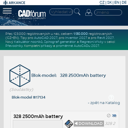
CZ
|
SK
|
EN
|
DE
Přes 123.000 registrovaných u nás, celkem
1.130.000
registrovaných
(CZ+EN)
. Tipy pro
AutoCAD 2027
, pro
Inventor 2027
a pro
Revit 2027
.
Nový
Kalkulátor nosníků
,
Spirograf generátor
a
Regresní křivky
v sekci
Převodníky
.
Kompletní
příkazy
a
proměnné AutoCADu 2027
.
Blok-model: 328 2500mAh battery
(Součástky)
Blok-model #17134
« zpět na Katalog
328 2500mAh battery
◄ DOWNLOAD
328 2