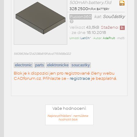
500mAh battery.f3d
328 2500mAh battery
Fusion360
kat:
Součástky
Velikost
43,8kB
Staženo:
3
x
• ze dne
18.10.2018
Umístil:
LatCh^
• Autor:
AdaFruit
•
md5:
5609636e72d208b819fdcd715568b022
electronic
parts
elektronicke
soucastky
Blok je k dispozici jen pro registrované členy webu
CADforum.cz. Přihlaste se -
registrace
je bezplatná.
Vaše hodnocení:
Nejste přihlášeni - nemůžete
hodnotit blok