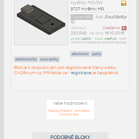
tsyBitsy M0.f3d
3727 ItsyBitsy M0
Fusion360
kat:
Součástky
Velikost
Staženo:
5
x
233,5kB
• ze dne
18.10.2018
Umístil:
LatCh^
• Autor:
AdaFruit
•
md5:
7c3f6fc157380e239c405b5d178e10da
electronic
parts
elektronicke
soucastky
Blok je k dispozici jen pro registrované členy webu
CADforum.cz. Přihlaste se -
registrace
je bezplatná.
Vaše hodnocení:
Nejste přihlášeni - nemůžete
hodnotit blok