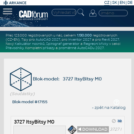
CZ
|
SK
|
EN
|
DE
Přes 123.000 registrovaných u nás, celkem
1.130.000
registrovaných
(CZ+EN)
. Tipy pro
AutoCAD 2027
, pro
Inventor 2027
a pro
Revit 2027
.
Nový
Kalkulátor nosníků
,
Spirograf generátor
a
Regresní křivky
v sekci
Převodníky
.
Kompletní
příkazy
a
proměnné AutoCADu 2027
.
Blok-model: 3727 ItsyBitsy M0
(Součástky)
Blok-model #17155
« zpět na Katalog
3727 ItsyBitsy M0
◄ DOWNLOAD
3727 I