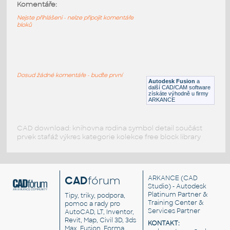
3010 Feather M0 Wifi
:
Komentáře:
3010 Feather M0 Wifi
Nejste přihlášeni - nelze připojit komentáře
bloků
F3D
Součástky
3010 Adafruit Feather M0 WiFi
:
3010 Adafruit Feather M0 WiFi
Dosud žádné komentáře - buďte první
Autodesk Fusion
a
F3D
Součástky
další CAD/CAM software
získáte výhodně u firmy
ARKANCE
CAD download: knihovna rodina symbol detail součást
prvek stafáž výkres kategorie kolekce free block library
CAD
fórum
ARKANCE
(CAD
Studio) - Autodesk
Platinum Partner &
Tipy, triky, podpora,
Training Center &
pomoc a rady pro
Services Partner
AutoCAD, LT, Inventor,
Revit, Map, Civil 3D, 3ds
KONTAKT:
Max, Fusion, Forma,