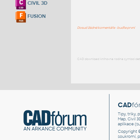
CIVIL 3D
FUSION
Dosud žádné komentáře - buďte první
CAD download: knihovna rodina symbol detai
CAD
fó
Tipy, triky
Map, Civil 
aplikace (
Copyright 
soukromí, 