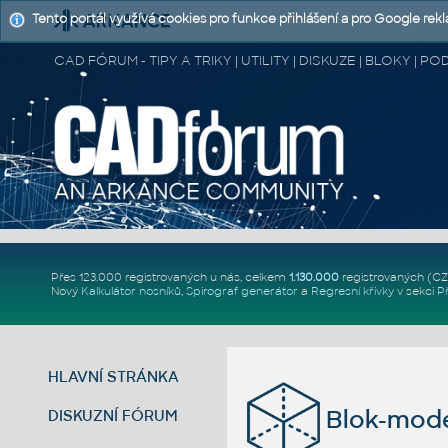
Tento portál využívá cookies pro funkce přihlášení a pro Google rek
CAD FÓRUM - TIPY A TRIKY | UTILITY | DISKUZE | BLOKY |
Přes 123.000 registrovaných u nás, celkem
1.130.000
registrovaných (C
Nový
Kalkulátor nosníků
,
Spirograf generátor
a
Regresní křivky
v sekci
P
HLAVNÍ STRÁNKA
Blok-mode
DISKUZNÍ FÓRUM