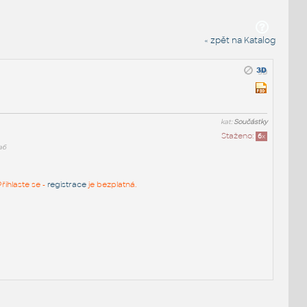
« zpět na Katalog
kat:
Součástky
Staženo:
6
x
a6
řihlaste se -
registrace
je bezplatná.