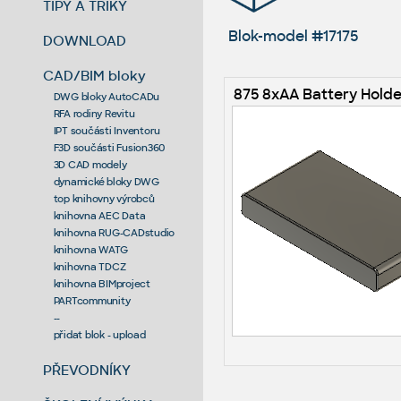
TIPY A TRIKY
Blok-model #17175
DOWNLOAD
CAD/BIM bloky
875 8xAA Battery Holde
DWG bloky AutoCADu
RFA rodiny Revitu
IPT součásti Inventoru
F3D součásti Fusion360
3D CAD modely
dynamické bloky DWG
top knihovny výrobců
knihovna AEC Data
knihovna RUG-CADstudio
knihovna WATG
knihovna TDCZ
knihovna BIMproject
PARTcommunity
--
přidat blok - upload
PŘEVODNÍKY