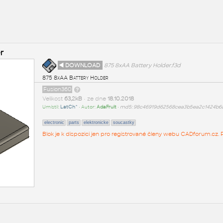
r
◄ DOWNLOAD
875 8xAA Battery Holder.f3d
875 8xAA Battery Holder
Fusion360
Velikost
63,2kB
• ze dne
18.10.2018
Umístil:
LatCh^
• Autor:
AdaFruit
•
md5: 98c46919d62568cea3b5ea2c1424b6
electronic
parts
elektronicke
soucastky
Blok je k dispozici jen pro registrované členy webu CADforum.cz. P