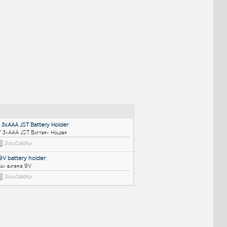
NÉ BLOKY
:
727 3xAAA JST Battery Holder
: