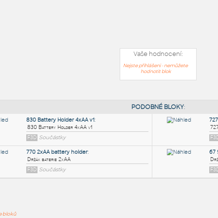
Vaše hodnocení:
Nejste přihlášeni - nemůžete
hodnotit blok
PODOB
ře bloků
830 Battery Holder 4xAA v1
: