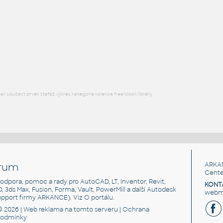
830 Battery Holder 4xAA v1
F3D
Součástky
770 2xAA battery holder
:
Držák baterie 2xAA
F3D
Součástky
l součást prvek stafáž výkres kategorie kolekce free block library
rum
ARKA
Cente
, podpora, pomoc a rady pro AutoCAD, LT, Inventor, Revit,
KONT
3D, 3ds Max, Fusion, Forma, Vault, PowerMill a další Autodesk
webma
support firmy ARKANCE). Viz
O portálu
.
© 2026 |
Web reklama
na tomto serveru |
Ochrana
podmínky