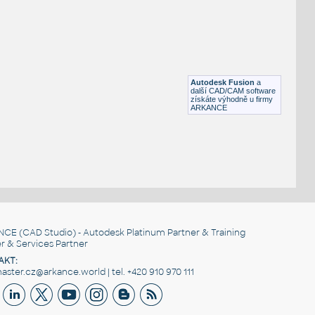
727 3xAAA JST Battery Holder
F3D
Součástky
67 9V battery holder
:
Držák baterie 9V
Autodesk Fusion
a
F3D
Součástky
další CAD/CAM software
získáte výhodně u firmy
ARKANCE
NCE
(CAD Studio) - Autodesk Platinum Partner & Training
r & Services Partner
AKT:
ster.cz@arkance.world | tel. +420 910 970 111