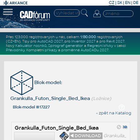
CZ
|
SK
|
EN
|
DE
Přes 123.000 registrovaných u nás, celkem
1.130.000
registrovaných
(CZ+EN)
. Tipy pro
AutoCAD 2027
, pro
Inventor 2027
a pro
Revit 2027
.
Nový
Kalkulátor nosníků
,
Spirograf generátor
a
Regresní křivky
v sekci
Převodníky
.
Kompletní
příkazy
a
proměnné AutoCADu 2027
.
Blok-model:
Grankulla_Futon_Single_Bed_Ikea
(Ložnice)
Blok-model #17227
« zpět na Katalog
Grankulla_Futon_Single_Bed_Ikea
◄ DOWNLOAD
Grankulla_