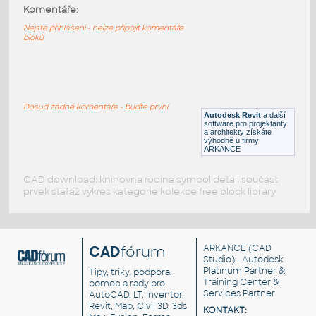
F_Ikea_Malm_Queen_Bed_With_End_Tables
:
Komentáře:
Ikea Malm Queen Bed With End Tables
Nejste přihlášeni - nelze připojit komentáře
bloků
RFA
Ložnice
F_Ikea_Malm_Queen_Bed_
:
Ikea Malm Queen Bed
Dosud žádné komentáře - buďte první
Autodesk Revit
a další
RFA
Ložnice
software pro projektanty
a architekty získáte
výhodně u firmy
ARKANCE
CAD download: knihovna rodina symbol detail součást
prvek stafáž výkres kategorie kolekce free block library
CAD
fórum
ARKANCE
(CAD
Studio) - Autodesk
Platinum Partner &
Tipy, triky, podpora,
Training Center &
pomoc a rady pro
Services Partner
AutoCAD, LT, Inventor,
Revit, Map, Civil 3D, 3ds
KONTAKT: