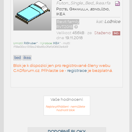
Futon_Single_Bed_Ikea.rfa
Postel Grankulla, jednolůžko,
IKEA
Revit family
kat:
Ložnice
RVT2015
Velikost
456kB
• ze
Staženo:
342
x
dne
19.11.2018
Umístil:
PJGruber^
• Výrobce:
IKEA^
•
md5:
ff8e00cc135bc24bd6c0fefd0663e4d9
bed
ikea
Blok je k dispozici jen pro registrované členy webu
CADforum.cz. Přihlaste se -
registrace
je bezplatná.
Vaše hodnocení:
Nejste přihlášeni - nemůžete
hodnotit blok