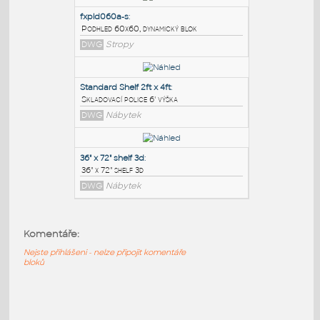
PODOBNÉ BLOKY
:
60x60 8S
:
Profile 60x60 8S
IPT
Profily
fxpld060a-s
:
Podhled 60x60, dynamický blok
DWG
Stropy
Standard Shelf 2ft x 4ft
:
Skladovací police 6' výška
Komentáře:
DWG
Nábytek
Nejste přihlášeni - nelze připojit komentáře
bloků
36" x 72" shelf 3d
:
36" x 72" shelf 3d