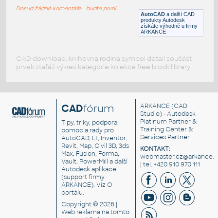
DWG
Nábytek
Dosud žádné komentáře - buďte první
AutoCAD
a další CAD
produkty Autodesk
získáte výhodně u firmy
ARKANCE
CAD download: knihovna rodina symbol detail součást
prvek stafáž výkres kategorie kolekce free block library
CAD
fórum
ARKANCE
(CAD
Studio) - Autodesk
Platinum Partner &
Tipy, triky, podpora,
Training Center &
pomoc a rady pro
Services Partner
AutoCAD, LT, Inventor,
Revit, Map, Civil 3D, 3ds
KONTAKT:
Max, Fusion, Forma,
webmaster.cz@arkance.w
Vault, PowerMill a další
| tel. +420 910 970 111
Autodesk aplikace
(support firmy
ARKANCE). Viz
O
portálu
.
Copyright © 2026 |
Web reklama
na tomto