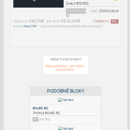
Shelf 60x60
DWG2010
kat:
Dekorace
Velikost
293,7kB
• ze dne
03.12.2018
Staženo:
543
x
Umístil:
Fabo1706^
•
md5: e49944288e8cadf608e1766cd6a6dc87
Vaše hodnocení:
Nejste přihlášeni - nemůžete
hodnotit blok