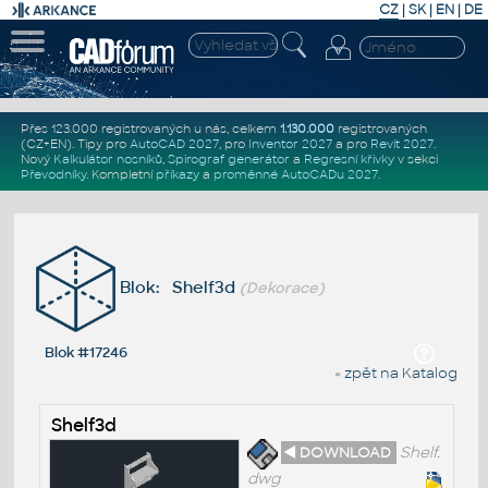
CZ
|
SK
|
EN
|
DE
Přes 123.000 registrovaných u nás, celkem
1.130.000
registrovaných
(CZ+EN)
. Tipy pro
AutoCAD 2027
, pro
Inventor 2027
a pro
Revit 2027
.
Nový
Kalkulátor nosníků
,
Spirograf generátor
a
Regresní křivky
v sekci
Převodníky
.
Kompletní
příkazy
a
proměnné AutoCADu 2027
.
Blok: Shelf3d
(Dekorace)
Blok #17246
« zpět na Katalog
Shelf3d
◄ DOWNLOAD
Shelf.
dwg