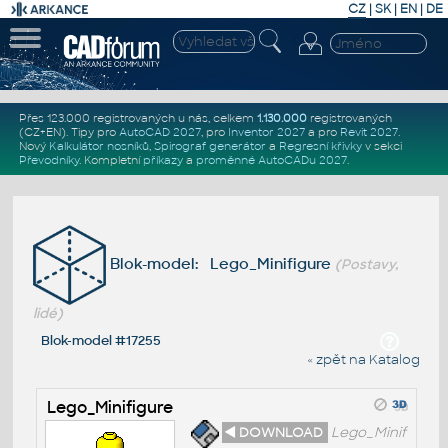
CZ
|
SK
|
EN
|
DE
Přes 123.000 registrovaných u nás, celkem
1.130.000
registrovaných
(CZ+EN)
. Tipy pro
AutoCAD 2027
, pro
Inventor 2027
a pro
Revit 2027
.
Nový
Kalkulátor nosníků
,
Spirograf generátor
a
Regresní křivky
v sekci
Převodníky
.
Kompletní
příkazy
a
proměnné AutoCADu 2027
.
Blok-model: Lego_Minifigure
(Postavy,
lidé)
Blok-model #17255
« zpět na Katalog
Lego_Minifigure
◄ DOWNLOAD
Lego_Minif