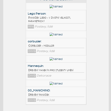
PODOBNÉ BLOKY
:
Lego Person
:
Panáček Lego - v životní velikosti,
parametrický
RFA
Postavy, lidé
corbusier
:
Corbusier - modulor
DWG
Postavy, lidé