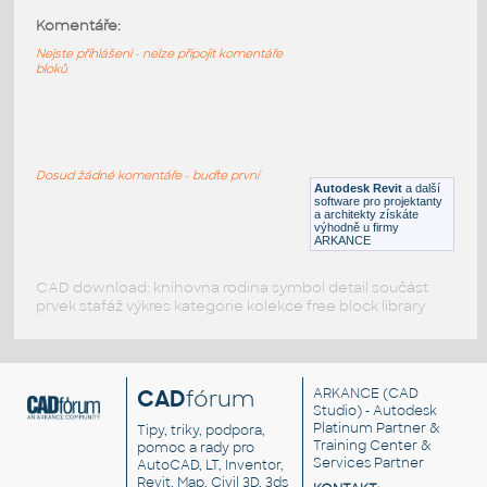
Komentáře:
Mannequin
:
Dřevěný manekýn pro studenty umění
Nejste přihlášeni - nelze připojit komentáře
bloků
DWG
Dekorace
00_MANICHINO
:
Dřevěný panáček
Dosud žádné komentáře - buďte první
Autodesk Revit
a další
DWG
Postavy, lidé
software pro projektanty
a architekty získáte
výhodně u firmy
ARKANCE
CAD download: knihovna rodina symbol detail součást
prvek stafáž výkres kategorie kolekce free block library
CAD
fórum
ARKANCE
(CAD
Studio) - Autodesk
Platinum Partner &
Tipy, triky, podpora,
Training Center &
pomoc a rady pro
Services Partner
AutoCAD, LT, Inventor,
Revit, Map, Civil 3D, 3ds