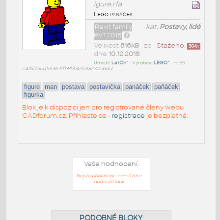
igure.rfa
Lego panáček
Revit family
kat:
Postavy, lidé
RVT2018
Velikost
816kB
• ze
Staženo:
304
x
dne
10.12.2018
Umístil:
LatCh^
• Výrobce:
LEGO^
•
md5:
c4f6ff5ed55367ffb8bb42b38232a6dd
figure
man
postava
postavička
panáček
paňáček
figurka
Blok je k dispozici jen pro registrované členy webu
CADforum.cz. Přihlaste se -
registrace
je bezplatná.
Vaše hodnocení:
Nejste přihlášeni - nemůžete
hodnotit blok