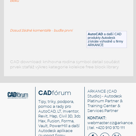
bloků
01_Seat with foot rest
:
Křeslo s opěrkou na nohy
Dosud žádné komentáře - buďte první
DWG
Sezení
AutoCAD
a další CAD
produkty Autodesk
získáte výhodně u firmy
ARKANCE
CAD download: knihovna rodina symbol detail součást
prvek stafáž výkres kategorie kolekce free block library
CAD
fórum
ARKANCE
(CAD
Studio) - Autodesk
Platinum Partner &
Tipy, triky, podpora,
Training Center &
pomoc a rady pro
Services Partner
AutoCAD, LT, Inventor,
Revit, Map, Civil 3D, 3ds
KONTAKT:
Max, Fusion, Forma,
webmaster.cz@arkance.w
Vault, PowerMill a další
| tel. +420 910 970 111
Autodesk aplikace
(support firmy