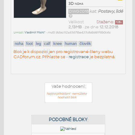
3D noha
DWG2018
kat:
Postavy, lidé
Velikost
Staženo:
126
x
2,13MB
• ze dne
12.12.2018
Umístil:
Vladimír Michl^
•
md5: 8dac112a93671ba437c8db981f6b0c6c
noha
foot
leg
calf
knee
human
člověk
Blok je k dispozici jen pro registrované členy webu
CADforum.cz. Přihlaste se -
registrace
je bezplatná.
Vaše hodnocení:
Nejste přihlášeni - nemůžete
hodnotit blok