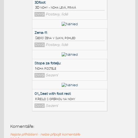
PODOBNÉ BLOKY
:
3Dfoot
:
3D nohy - noha levá, pravá
DWG
Postavy, lidé
Zena-11
:
Sedící žena v sukni, pohled
DWG
Postavy, lidé
Stopa za fotelju
:
Komentáře:
Noha postele
Nejste přihlášeni - nelze připojit komentáře
DWG
Sezení