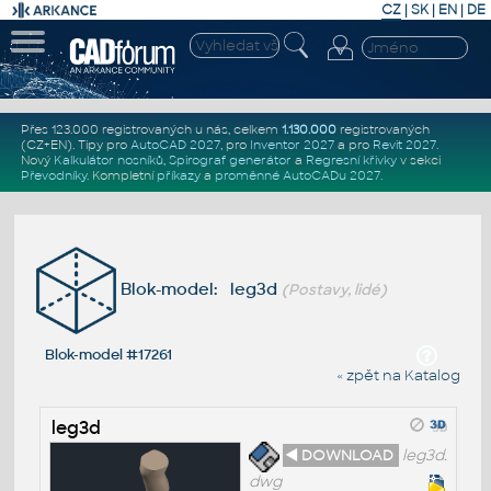
CZ
|
SK
|
EN
|
DE
Přes 123.000 registrovaných u nás, celkem
1.130.000
registrovaných
(CZ+EN)
. Tipy pro
AutoCAD 2027
, pro
Inventor 2027
a pro
Revit 2027
.
Nový
Kalkulátor nosníků
,
Spirograf generátor
a
Regresní křivky
v sekci
Převodníky
.
Kompletní
příkazy
a
proměnné AutoCADu 2027
.
Blok-model: leg3d
(Postavy, lidé)
Blok-model #17261
« zpět na Katalog
leg3d
◄ DOWNLOAD
leg3d.
dwg