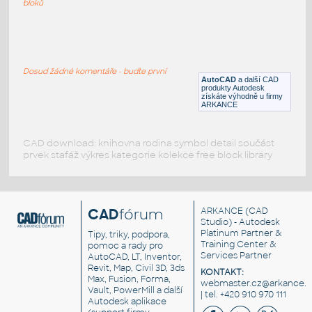
bloků
Security-Camera
:
Bezpečnostní kamery, IP kamery, CCTV -
symboly
Dosud žádné komentáře - buďte první
DWG
Sdělovací
AutoCAD
a další CAD
produkty Autodesk
získáte výhodně u firmy
ARKANCE
CAD download: knihovna rodina symbol detail součást
prvek stafáž výkres kategorie kolekce free block library
CAD
fórum
ARKANCE
(CAD
Studio) - Autodesk
Platinum Partner &
Tipy, triky, podpora,
Training Center &
pomoc a rady pro
Services Partner
AutoCAD, LT, Inventor,
Revit, Map, Civil 3D, 3ds
KONTAKT:
Max, Fusion, Forma,
webmaster.cz@arkance.w
Vault, PowerMill a další
| tel. +420 910 970 111
Autodesk aplikace