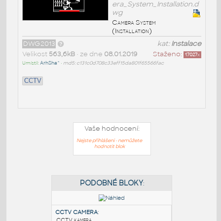
era_System_Installation.d
wg
Camera System
(Installation)
DWG2013
kat:
Instalace
Velikost
563,6kB
• ze dne
08.01.2019
Staženo:
17027
x
Umístil:
ArhSha^
•
md5: c131c0d708c33eff15da801f65566fac
CCTV
Vaše hodnocení:
Nejste přihlášeni - nemůžete
hodnotit blok