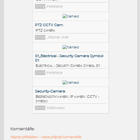
PODOBNÉ BLOKY
:
CCTV CAMERA
:
CCTV kamera
DWG
Instalace
PTZ CCTV Cam
:
PTZ camera
DWG
_Různé-Jiné
01_Electrical - Security Camera Symbol
01
:
Electrical - Security Camera Symbol 01
Komentáře:
DWG
Instalace
Nejste přihlášeni - nelze připojit komentáře