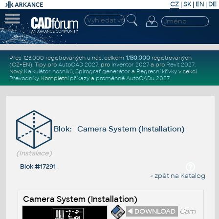
CZ
|
SK
|
EN
|
DE
Přes 123.000 registrovaných u nás, celkem
1.130.000
registrovaných
(CZ+EN)
. Tipy pro
AutoCAD 2027
, pro
Inventor 2027
a pro
Revit 2027
.
Nový
Kalkulátor nosníků
,
Spirograf generátor
a
Regresní křivky
v sekci
Převodníky
.
Kompletní
příkazy
a
proměnné AutoCADu 2027
.
Blok: Camera System (Installation)
(Instalace)
Blok #17291
« zpět na Katalog
Camera System (Installation)
◄ DOWNLOAD
Cam