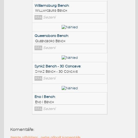
PODOBNÉ BLOKY
:
Williamsburg Bench
:
Williamsburg Bench
RFA
Sezení
Queensboro Bench
:
Queensboro Bench
RFA
Sezení
Synk2 Bench - 30 Concave
:
Komentáře:
Synk2 Bench - 30 Concave
Nejste přihlášeni - nelze připojit komentáře