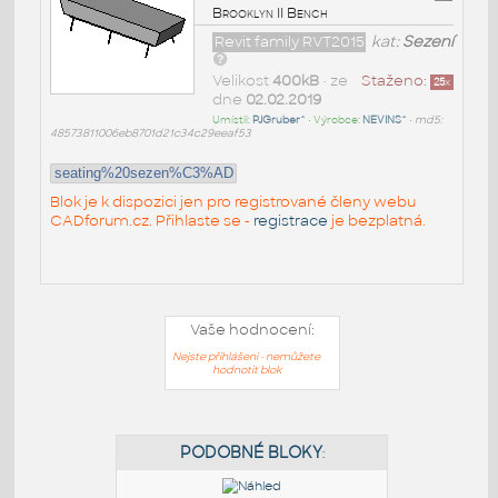
Brooklyn II Bench
Revit family RVT2015
kat:
Sezení
Velikost
400kB
• ze
Staženo:
25
x
dne
02.02.2019
Umístil:
PJGruber^
• Výrobce:
NEVINS^
•
md5:
48573811006eb8701d21c34c29eeaf53
seating%20sezen%C3%AD
Blok je k dispozici jen pro registrované členy webu
CADforum.cz. Přihlaste se -
registrace
je bezplatná.
Vaše hodnocení:
Nejste přihlášeni - nemůžete
hodnotit blok