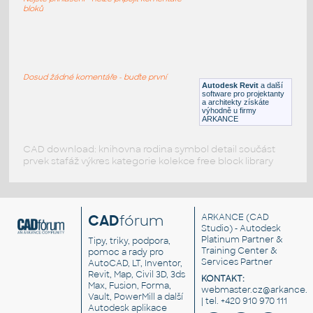
RFA
Sezení
bloků
Eno I Bench
:
Eno I Bench
Dosud žádné komentáře - buďte první
Autodesk Revit
a další
RFA
Sezení
software pro projektanty
a architekty získáte
výhodně u firmy
ARKANCE
CAD download: knihovna rodina symbol detail součást
prvek stafáž výkres kategorie kolekce free block library
CAD
fórum
ARKANCE
(CAD
Studio) - Autodesk
Platinum Partner &
Tipy, triky, podpora,
Training Center &
pomoc a rady pro
Services Partner
AutoCAD, LT, Inventor,
Revit, Map, Civil 3D, 3ds
KONTAKT:
Max, Fusion, Forma,
webmaster.cz@arkance.w
Vault, PowerMill a další
| tel. +420 910 970 111
Autodesk aplikace