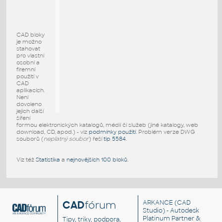
CAD bloky
je možno
stahovat
pro vlastní
osobní a
firemní
použití v
CAD
aplikacích.
Není
dovoleno
jejich další
šíření
formou elektronických katalogů, médií či služeb (jiné katalogy, web
download, CD, apod.) - viz
podmínky použití
. Problém verze DWG
souborů (
neplatný soubor
) řeší
tip 5584
.
Viz též
Statistika
a
nejnovějších 100 bloků
.
CAD
fórum
ARKANCE
(CAD
Studio) - Autodesk
Platinum Partner &
Tipy, triky, podpora,