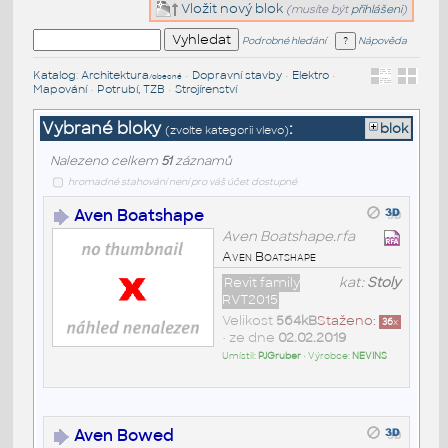
Vložit nový blok
(musíte být
přihlášeni
)
Podrobné hledání
Nápověda
Katalog
:
Architektura
•
Dopravní stavby
•
Elektro
•
/obecné
Mapování
•
Potrubí, TZB
•
Strojírenství
Vybrané bloky
:
blok
(zvolte kategorii vlevo)
Nalezeno celkem
51
záznamů
hromadné stahování není pro váš účet dostupné
Aven Boatshape
Aven Boatshape.rfa
Aven Boatshape
Revit family
kat:
Stoly
RVT2015
Velikost
564kB
Staženo:
36
x
• ze dne
02.02.2019
Umístil:
PJGruber
• Výrobce:
NEVINS
Aven Bowed