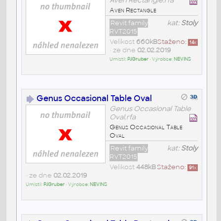
Aven Rectangle.rfa
Aven Rectangle
Revit family
kat:
Stoly
RVT2015
Velikost
660kB
Staženo:
14
x
• ze dne
02.02.2019
Umístil:
PJGruber
• Výrobce:
NEVINS
Genus Occasional Table Oval
Genus Occasional Table
Oval.rfa
Genus Occasional Table
Oval
Revit family
kat:
Stoly
RVT2015
Velikost
448kB
Staženo:
91
x
• ze dne
02.02.2019
Umístil:
PJGruber
• Výrobce:
NEVINS