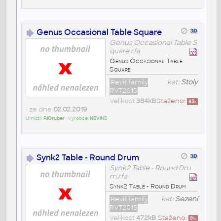
Genus Occasional Table Square
Genus Occasional Table S
quare.rfa
Genus Occasional Table
Square
Revit family
kat:
Stoly
RVT2015
Velikost
384kB
Staženo:
85
x
• ze dne
02.02.2019
Umístil:
PJGruber
• Výrobce:
NEVINS
Synk2 Table - Round Drum
Synk2 Table - Round Dru
m.rfa
Synk2 Table - Round Drum
Revit family
kat:
Sezení
RVT2015
Velikost
472kB
Staženo:
51
x