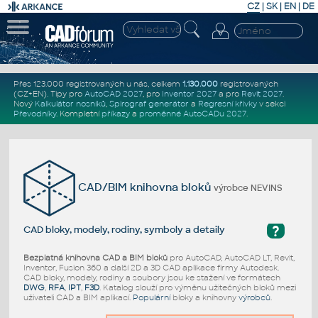
CZ
|
SK
|
EN
|
DE
Přes 123.000 registrovaných u nás, celkem
1.130.000
registrovaných
(CZ+EN)
. Tipy pro
AutoCAD 2027
, pro
Inventor 2027
a pro
Revit 2027
.
Nový
Kalkulátor nosníků
,
Spirograf generátor
a
Regresní křivky
v sekci
Převodníky
.
Kompletní
příkazy
a
proměnné AutoCADu 2027
.
CAD/BIM knihovna bloků
výrobce NEVINS
?
CAD bloky, modely, rodiny, symboly a detaily
Bezplatná knihovna CAD a BIM bloků
pro AutoCAD, AutoCAD LT, Revit,
Inventor, Fusion 360 a další 2D a 3D CAD aplikace firmy Autodesk.
CAD bloky, modely, rodiny a soubory jsou ke stažení ve formátech
DWG
,
RFA
,
IPT
,
F3D
. Katalog slouží pro výměnu užitečných bloků mezi
uživateli CAD a BIM aplikací.
Populární
bloky a knihovny
výrobců
.