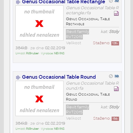
Genus Occasional Table Rectangle
Genus Occasional Table R
ectangle.rfa
Genus Occasional Table
Rectangle
Revit family
kat:
Stoly
RVT2015
Velikost
Staženo:
126
x
384kB
• ze dne
02.02.2019
Umístil:
PJGruber
• Výrobce:
NEVINS
Genus Occasional Table Round
Genus Occasional Table R
ound.rfa
Genus Occasional Table
Round
Revit family
kat:
Stoly
RVT2015
Velikost
Staženo:
154
x
384kB
• ze dne
02.02.2019
Umístil:
PJGruber
• Výrobce:
NEVINS