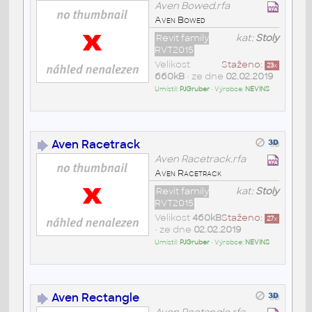
Aven Bowed.rfa
Aven Bowed
Revit family
kat:
Stoly
RVT2015
Velikost
Staženo:
23
x
660kB
• ze dne
02.02.2019
Umístil:
PJGruber
• Výrobce:
NEVINS
Aven Racetrack
Aven Racetrack.rfa
Aven Racetrack
Revit family
kat:
Stoly
RVT2015
Velikost
460kB
Staženo:
27
x
• ze dne
02.02.2019
Umístil:
PJGruber
• Výrobce:
NEVINS
Aven Rectangle