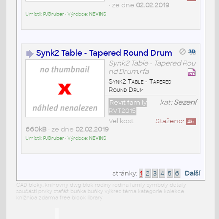
• ze dne
02.02.2019
Umístil:
PJGruber
• Výrobce:
NEVINS
Synk2 Table - Tapered Round Drum
Synk2 Table - Tapered Rou
nd Drum.rfa
Synk2 Table - Tapered
Round Drum
Revit family
kat:
Sezení
RVT2015
Velikost
Staženo:
43
x
660kB
• ze dne
02.02.2019
Umístil:
PJGruber
• Výrobce:
NEVINS
stránky:
1
2
3
4
5
6
Další
CAD bloky: knihovny dwg blok rodiny rodina family symboly detaily
součásti prvky stafáž buňka buňky výkres téma kategorie kolekce
knižnica zdarma free block library