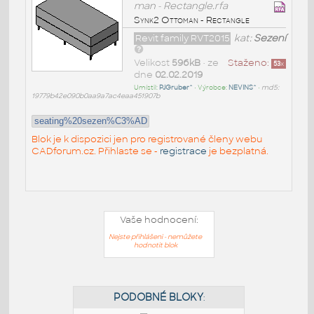
man - Rectangle.rfa
Synk2 Ottoman - Rectangle
Revit family RVT2015
kat:
Sezení
Velikost
596kB
• ze
Staženo:
53
x
dne
02.02.2019
Umístil:
PJGruber^
• Výrobce:
NEVINS^
•
md5:
19779b42e090b0aa9a7ac4eaa451907b
seating%20sezen%C3%AD
Blok je k dispozici jen pro registrované členy webu
CADforum.cz. Přihlaste se -
registrace
je bezplatná.
Vaše hodnocení:
Nejste přihlášeni - nemůžete
hodnotit blok