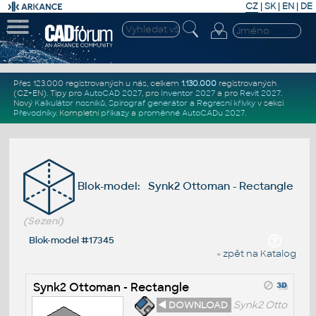
CZ
|
SK
|
EN
|
DE
Přes 123.000 registrovaných u nás, celkem
1.130.000
registrovaných
(CZ+EN)
. Tipy pro
AutoCAD 2027
, pro
Inventor 2027
a pro
Revit 2027
.
Nový
Kalkulátor nosníků
,
Spirograf generátor
a
Regresní křivky
v sekci
Převodníky
.
Kompletní
příkazy
a
proměnné AutoCADu 2027
.
Blok-model: Synk2 Ottoman - Rectangle
(Sezení)
Blok-model #17345
« zpět na Katalog
Synk2 Ottoman - Rectangle
◄ DOWNLOAD
Synk2 Otto