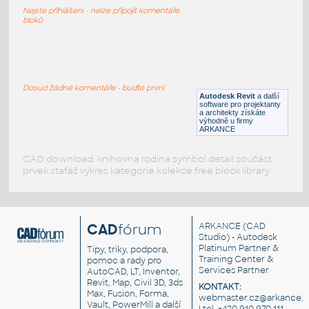
Synk2 Table - Connector Rectangle 23
Nejste přihlášeni - nelze připojit komentáře
RFA
Sezení
bloků
Synk2 Table - Connector Rectangle 14
:
Synk2 Table - Connector Rectangle 14
Dosud žádné komentáře - buďte první
Autodesk Revit
a další
RFA
Sezení
software pro projektanty
a architekty získáte
výhodně u firmy
ARKANCE
CAD download: knihovna rodina symbol detail součást
prvek stafáž výkres kategorie kolekce free block library
CAD
fórum
ARKANCE
(CAD
Studio) - Autodesk
Platinum Partner &
Tipy, triky, podpora,
Training Center &
pomoc a rady pro
Services Partner
AutoCAD, LT, Inventor,
Revit, Map, Civil 3D, 3ds
KONTAKT:
Max, Fusion, Forma,
webmaster.cz@arkance.w
Vault, PowerMill a další