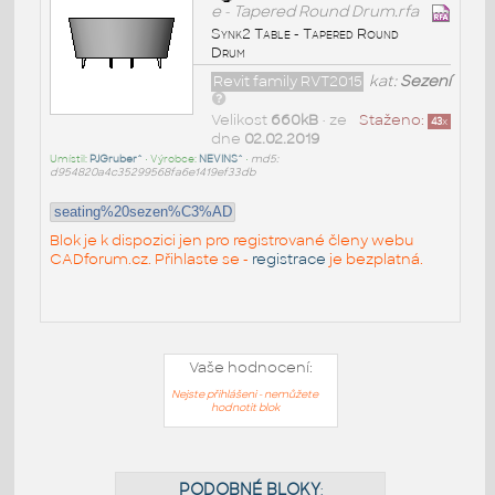
e - Tapered Round Drum.rfa
Synk2 Table - Tapered Round
Drum
Revit family RVT2015
kat:
Sezení
Velikost
660kB
• ze
Staženo:
43
x
dne
02.02.2019
Umístil:
PJGruber^
• Výrobce:
NEVINS^
•
md5:
d954820a4c35299568fa6e1419ef33db
seating%20sezen%C3%AD
Blok je k dispozici jen pro registrované členy webu
CADforum.cz. Přihlaste se -
registrace
je bezplatná.
Vaše hodnocení:
Nejste přihlášeni - nemůžete
hodnotit blok