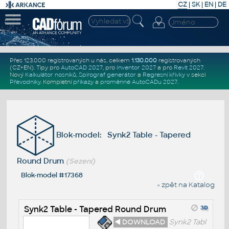
CZ
|
SK
|
EN
|
DE
Přes 123.000 registrovaných u nás, celkem
1.130.000
registrovaných
(CZ+EN)
. Tipy pro
AutoCAD 2027
, pro
Inventor 2027
a pro
Revit 2027
.
Nový
Kalkulátor nosníků
,
Spirograf generátor
a
Regresní křivky
v sekci
Převodníky
.
Kompletní
příkazy
a
proměnné AutoCADu 2027
.
Blok-model: Synk2 Table - Tapered
Round Drum
(Sezení)
Blok-model #17368
« zpět na Katalog
Synk2 Table - Tapered Round Drum
◄ DOWNLOAD
Synk2 Tabl