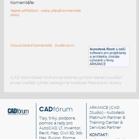
Synk2 Table - Occasional Round
:
Komentáře:
Synk2 Table - Occasional Round
Nejste přihlášeni - nelze připojit komentáře
bloků
RFA
Sezení
Synk2 Table - Connector 30 Wedge
:
Synk2 Table - Connector 30 Wedge
Dosud žádné komentáře - buďte první
Autodesk Revit
a další
RFA
Sezení
software pro projektanty
a architekty získáte
výhodně u firmy
ARKANCE
CAD download: knihovna rodina symbol detail součást
prvek stafáž výkres kategorie kolekce free block library
CAD
fórum
ARKANCE
(CAD
Studio) - Autodesk
Platinum Partner &
Tipy, triky, podpora,
Training Center &
pomoc a rady pro
Services Partner
AutoCAD, LT, Inventor,
Revit, Map, Civil 3D, 3ds
KONTAKT:
Max, Fusion, Forma,