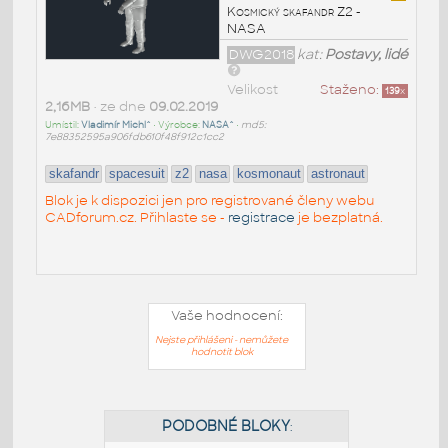
Kosmický skafandr Z2 -
NASA
DWG2018
kat:
Postavy, lidé
Velikost
Staženo:
139
x
2,16MB
• ze dne
09.02.2019
Umístil:
Vladimír Michl^
• Výrobce:
NASA^
•
md5:
7e88352595a906fdb610f48f912c1cc2
skafandr
spacesuit
z2
nasa
kosmonaut
astronaut
Blok je k dispozici jen pro registrované členy webu
CADforum.cz. Přihlaste se -
registrace
je bezplatná.
Vaše hodnocení:
Nejste přihlášeni - nemůžete
hodnotit blok