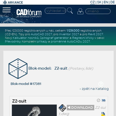
CZ
|
SK
|
EN
|
DE
Přes 123.000 registrovaných u nás, celkem
1.129.000
registrovaných
(CZ+EN)
. Tipy pro
AutoCAD 2027
, pro
Inventor 2027
a pro
Revit 2027
.
Nový
Kalkulátor nosníků
,
Spirograf generátor
a
Regresní křivky
v sekci
Převodníky
.
Kompletní
příkazy
a
proměnné AutoCADu 2027
.
Blok-model: Z2-suit
(Postavy, lidé)
Blok-model #17381
« zpět na Katalog
Z2-suit
◄ DOWNLOAD
Z2-sui
t.dwg