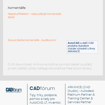
ISS-3D
:
ISS - mezinárodní vesmírná stanice - detailní
Komentáře:
3D model
Nejste přihlášeni - nelze připojit komentáře
DWG
Létající
bloků
L1 - LI - Z2
:
Kachle LISTELY - L1 L1 - LI - Z2
UNSPSC:40101808 SfB:568 (125×125×30)
Dosud žádné komentáře - buďte první
AutoCAD
a další CAD
DWG
Vytápění
produkty Autodesk
získáte výhodně u firmy
ARKANCE
CAD download: knihovna rodina symbol detail součást
prvek stafáž výkres kategorie kolekce free block library
CAD
fórum
ARKANCE
(CAD
Studio) - Autodesk
Platinum Partner &
Tipy, triky, podpora,
Training Center &
pomoc a rady pro
Services Partner
AutoCAD, LT, Inventor,