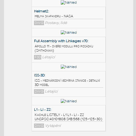
PODOBNÉ BLOKY
:
Helmet2
:
Helma skafandru - NASA
DWG
Postavy, lidé
Full Assembly with Linkages v70
:
Apollo 11 - dveře modulu pro posádku
(Smithonian)
F3D
Létající