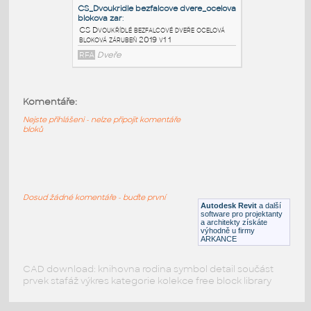
zárubeň sd 2019 v1 1
RFA
Dveře
CS_Dvoukridle bezfalcove dvere_ocelova
rohova zaru
:
CS Dvoukřídlé bezfalcové dveře ocelová
Komentáře:
rohova zárubeň 2019 v1 1
Nejste přihlášeni - nelze připojit komentáře
RFA
Dveře
bloků
CS_Dvoukridle bezfalcove dvere_ocelova
blokova zar
:
Dosud žádné komentáře - buďte první
CS Dvoukřídlé bezfalcové dveře ocelová
Autodesk Revit
a další
bloková zárubeň 2019 v1 1
software pro projektanty
a architekty získáte
RFA
Dveře
výhodně u firmy
ARKANCE
CAD download: knihovna rodina symbol detail součást
prvek stafáž výkres kategorie kolekce free block library