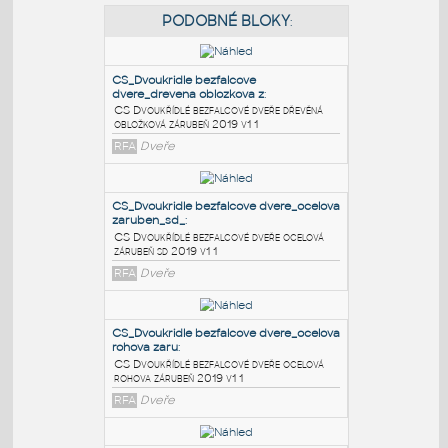
PODOBNÉ BLOKY
:
CS_Dvoukridle bezfalcove
dvere_drevena oblozkova z
:
CS Dvoukřídlé bezfalcové dveře dřevěná
obložková zárubeň 2019 v1 1
RFA
Dveře
CS_Dvoukridle bezfalcove dvere_ocelova
zaruben_sd_
:
CS Dvoukřídlé bezfalcové dveře ocelová