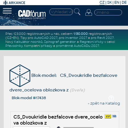
CZ
|
SK
|
EN
|
DE
Přes 123.000 registrovaných u nás, celkem
1.130.000
registrovaných
(CZ+EN)
. Tipy pro
AutoCAD 2027
, pro
Inventor 2027
a pro
Revit 2027
.
Nový
Kalkulátor nosníků
,
Spirograf generátor
a
Regresní křivky
v sekci
Převodníky
.
Kompletní
příkazy
a
proměnné AutoCADu 2027
.
Blok-model: CS_Dvoukridle bezfalcove
dvere_ocelova oblozkova z
(Dveře)
Blok-model #17438
« zpět na Katalog
CS_Dvoukridle bezfalcove dvere_ocelo
va oblozkova z