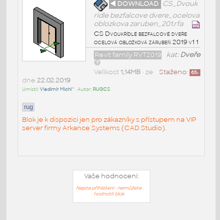
◄ DOWNLOAD
CS_Dvouk
ridle bezfalcove dvere_ocelova
oblozkova zaruben_201.rfa
CS Dvoukřídlé bezfalcové dveře
ocelová obložková zárubeň 2019 v1 1
Revit family RVT2019
kat:
Dveře
Velikost
1,14MB
• ze
Staženo:
65
x
dne
22.02.2019
Umístil:
Vladimír Michl^
• Autor:
RUGCS
rug
Blok je k dispozici jen pro zákazníky s přístupem na VIP
server firmy Arkance Systems (CAD Studio).
Vaše hodnocení:
Nejste přihlášeni - nemůžete
hodnotit blok