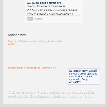
obložková zárubeň 2019 v1 1
RFA
Dveře
CS_Dvoukridle bezfalcove dvere_ocelova
blokova zar
:
CS Dvoukřídlé bezfalcové dveře ocelová
Komentáře:
bloková zárubeň 2019 v1 1
Nejste přihlášeni - nelze připojit komentáře
RFA
Dveře
bloků
CS_Dvoukridle bezfalcove
dvere_drevena ramova zaru
:
Dosud žádné komentáře - buďte první
CS Dvoukřídlé bezfalcové dveře dřevěná
Autodesk Revit
a další
rámová zárubeň s nadpanelem 2019 v1 1
software pro projektanty
a architekty získáte
RFA
Dveře
výhodně u firmy
ARKANCE
CAD download: knihovna rodina symbol detail součást
prvek stafáž výkres kategorie kolekce free block library