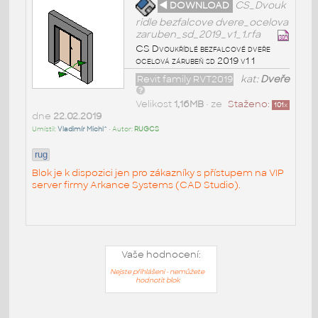
◄ DOWNLOAD
CS_Dvouk
ridle bezfalcove dvere_ocelova
zaruben_sd_2019_v1_1.rfa
CS Dvoukřídlé bezfalcové dveře
ocelová zárubeň sd 2019 v1 1
Revit family RVT2019
kat:
Dveře
Velikost
1,16MB
• ze
Staženo:
101
x
dne
22.02.2019
Umístil:
Vladimír Michl^
• Autor:
RUGCS
rug
Blok je k dispozici jen pro zákazníky s přístupem na VIP
server firmy Arkance Systems (CAD Studio).
Vaše hodnocení:
Nejste přihlášeni - nemůžete
hodnotit blok