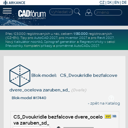
CZ
|
SK
|
EN
|
DE
Přes 123.000 registrovaných u nás, celkem
1.130.000
registrovaných
(CZ+EN)
. Tipy pro
AutoCAD 2027
, pro
Inventor 2027
a pro
Revit 2027
.
Nový
Kalkulátor nosníků
,
Spirograf generátor
a
Regresní křivky
v sekci
Převodníky
.
Kompletní
příkazy
a
proměnné AutoCADu 2027
.
Blok-model: CS_Dvoukridle bezfalcove
dvere_ocelova zaruben_sd_
(Dveře)
Blok-model #17440
« zpět na Katalog
CS_Dvoukridle bezfalcove dvere_ocelo
va zaruben_sd_