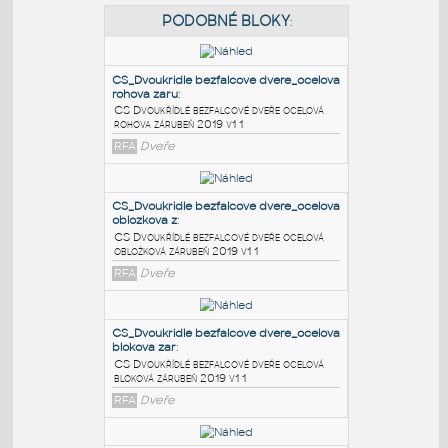
PODOBNÉ BLOKY
:
CS_Dvoukridle bezfalcove dvere_ocelova
rohova zaru
:
CS Dvoukřídlé bezfalcové dveře ocelová
rohova zárubeň 2019 v1 1
RFA
Dveře
CS_Dvoukridle bezfalcove dvere_ocelova
oblozkova z
:
CS Dvoukřídlé bezfalcové dveře ocelová