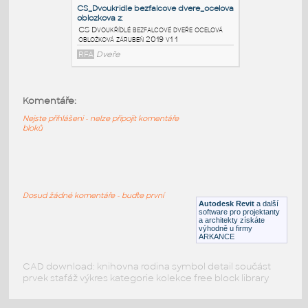
rohova zárubeň 2019 v1 1
RFA
Dveře
CS_Dvoukridle falcove dvere_ocelova
zaruben_sd_201
:
CS Dvoukřídlé falcové dveře ocelová
Komentáře:
zárubeň sd 2019 v1 1
Nejste přihlášeni - nelze připojit komentáře
RFA
Dveře
bloků
CS_Dvoukridle bezfalcove dvere_ocelova
oblozkova z
:
Dosud žádné komentáře - buďte první
CS Dvoukřídlé bezfalcové dveře ocelová
Autodesk Revit
a další
obložková zárubeň 2019 v1 1
software pro projektanty
a architekty získáte
RFA
Dveře
výhodně u firmy
ARKANCE
CAD download: knihovna rodina symbol detail součást
prvek stafáž výkres kategorie kolekce free block library