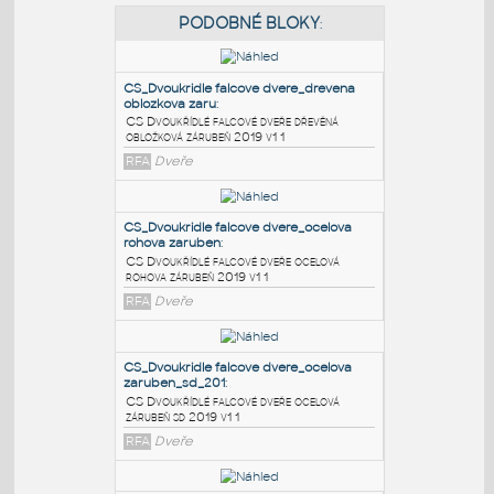
PODOBNÉ BLOKY
:
CS_Dvoukridle falcove dvere_drevena
oblozkova zaru
:
CS Dvoukřídlé falcové dveře dřevěná
obložková zárubeň 2019 v1 1
RFA
Dveře
CS_Dvoukridle falcove dvere_ocelova
rohova zaruben
:
CS Dvoukřídlé falcové dveře ocelová