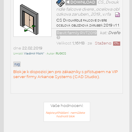
◄ DOWNLOAD
CS_Dvouk
ridle falcove dvere_ocelova obl
ozkova zaruben_2019_v.rfa
CS Dvoukřídlé falcové dveře
ocelová obložková zárubeň 2019 v1 1
Revit family RVT2019
kat:
Dveře
Velikost
1,16MB
• ze
Staženo:
171
x
dne
22.02.2019
Umístil:
Vladimír Michl^
• Autor:
RUGCS
rug
Blok je k dispozici jen pro zákazníky s přístupem na VIP
server firmy Arkance Systems (CAD Studio).
Vaše hodnocení:
Nejste přihlášeni - nemůžete
hodnotit blok