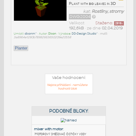
Plant with big leaves in 3D
kat:
Rostliny, stromy
DWG2004
Velikost
Staženo:
2818
x
192,6kB
• ze dne
02.04.2019
Umístil:
dixonm^
• Autor:
Dixon
• Výrobce:
DD-Design Studio^
•
md5:
3a8964e1280b78982663650209e20558
Planter
Vaše hodnocení:
Nejste přihlášeni - nemůžete
hodnotit blok