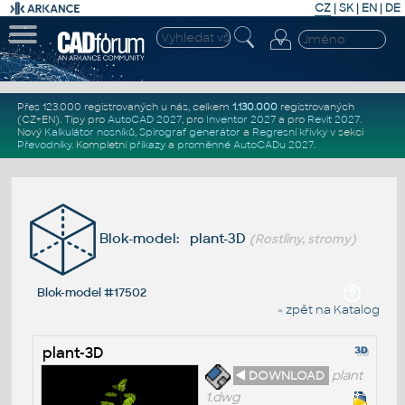
CZ
|
SK
|
EN
|
DE
Přes 123.000 registrovaných u nás, celkem
1.130.000
registrovaných
(CZ+EN)
. Tipy pro
AutoCAD 2027
, pro
Inventor 2027
a pro
Revit 2027
.
Nový
Kalkulátor nosníků
,
Spirograf generátor
a
Regresní křivky
v sekci
Převodníky
.
Kompletní
příkazy
a
proměnné AutoCADu 2027
.
Blok-model: plant-3D
(Rostliny, stromy)
Blok-model #17502
« zpět na Katalog
plant-3D
◄ DOWNLOAD
plant
1.dwg