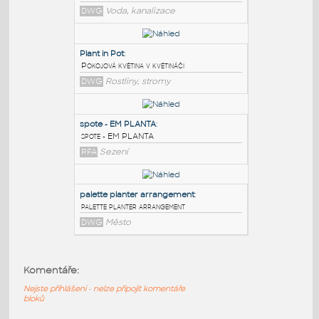
PODOBNÉ BLOKY
:
mixer with motor
:
Motorový směšovač čističky vody
DWG
Voda, kanalizace
Plant in Pot
:
Pokojová květina v květináči
DWG
Rostliny, stromy
spote - EM PLANTA
:
Komentáře:
spote - EM PLANTA
Nejste přihlášeni - nelze připojit komentáře
RFA
Sezení
bloků