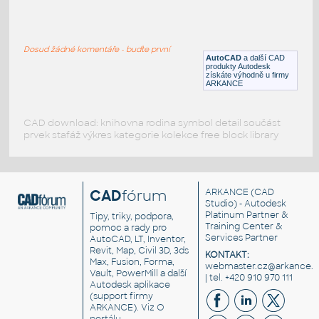
palette planter arrangement
:
palette planter arrangement
Dosud žádné komentáře - buďte první
DWG
Město
AutoCAD
a další CAD
produkty Autodesk
získáte výhodně u firmy
ARKANCE
CAD download: knihovna rodina symbol detail součást
prvek stafáž výkres kategorie kolekce free block library
CAD
fórum
ARKANCE
(CAD
Studio) - Autodesk
Platinum Partner &
Tipy, triky, podpora,
Training Center &
pomoc a rady pro
Services Partner
AutoCAD, LT, Inventor,
Revit, Map, Civil 3D, 3ds
KONTAKT:
Max, Fusion, Forma,
webmaster.cz@arkance.w
Vault, PowerMill a další
| tel. +420 910 970 111
Autodesk aplikace
(support firmy
ARKANCE). Viz
O