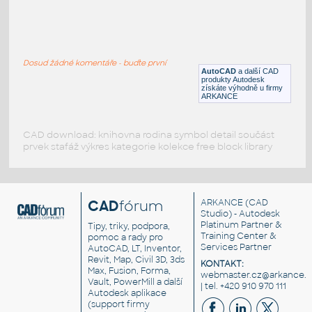
3D pergola+komplet výkresy
:
3D zahradní pergola, výkresy
Dosud žádné komentáře - buďte první
DWG
Exteriéry
AutoCAD
a další CAD
produkty Autodesk
získáte výhodně u firmy
ARKANCE
CAD download: knihovna rodina symbol detail součást
prvek stafáž výkres kategorie kolekce free block library
CAD
fórum
ARKANCE
(CAD
Studio) - Autodesk
Platinum Partner &
Tipy, triky, podpora,
Training Center &
pomoc a rady pro
Services Partner
AutoCAD, LT, Inventor,
Revit, Map, Civil 3D, 3ds
KONTAKT:
Max, Fusion, Forma,
webmaster.cz@arkance.w
Vault, PowerMill a další
| tel. +420 910 970 111
Autodesk aplikace
(support firmy