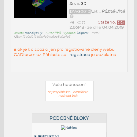
Shute 3D
DWG2010
kat:
_Různé-Jiné
Velikost
Staženo:
210
x
2,86MB
• ze dne
04.04.2019
Umístil:
mehdiyev_y^
• Autor:
YME
• Výrobce:
Saipem^
•
md5:
f2ba4f2c0d0164f9e4c94e6ac8e9a4e5
Blok je k dispozici jen pro registrované členy webu
CADforum.cz. Přihlaste se -
registrace
je bezplatná.
Vaše hodnocení:
Nejste přihlášeni - nemůžete
hodnotit blok