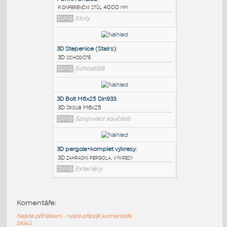
PODOBNÉ BLOKY
:
FURNITURE.3d
:
Konferenční stůl 4000 mm
DWG
Stoly
3D Stepenice (Stairs)
:
3D schodiště
DWG
Schodiště
3D Bolt M6x25 Din933
:
Komentáře:
3D šroub M6x25
Nejste přihlášeni - nelze připojit komentáře
DWG
Spojovací součásti
bloků