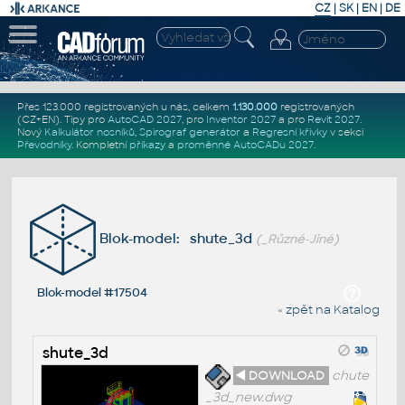
CZ
|
SK
|
EN
|
DE
Přes 123.000 registrovaných u nás, celkem
1.130.000
registrovaných
(CZ+EN)
. Tipy pro
AutoCAD 2027
, pro
Inventor 2027
a pro
Revit 2027
.
Nový
Kalkulátor nosníků
,
Spirograf generátor
a
Regresní křivky
v sekci
Převodníky
.
Kompletní
příkazy
a
proměnné AutoCADu 2027
.
Blok-model: shute_3d
(_Různé-Jiné)
Blok-model #17504
« zpět na Katalog
shute_3d
◄ DOWNLOAD
chute
_3d_new.dwg