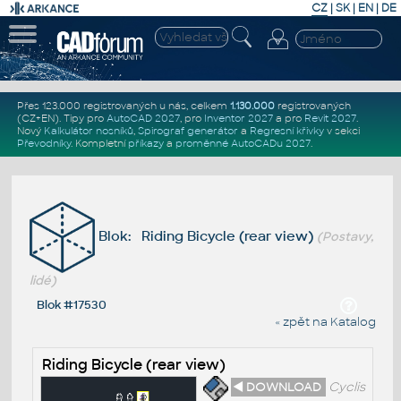
CZ
|
SK
|
EN
|
DE
Přes 123.000 registrovaných u nás, celkem
1.130.000
registrovaných
(CZ+EN)
. Tipy pro
AutoCAD 2027
, pro
Inventor 2027
a pro
Revit 2027
.
Nový
Kalkulátor nosníků
,
Spirograf generátor
a
Regresní křivky
v sekci
Převodníky
.
Kompletní
příkazy
a
proměnné AutoCADu 2027
.
Blok: Riding Bicycle (rear view)
(Postavy,
lidé)
Blok #17530
« zpět na Katalog
Riding Bicycle (rear view)
◄ DOWNLOAD
Cyclis