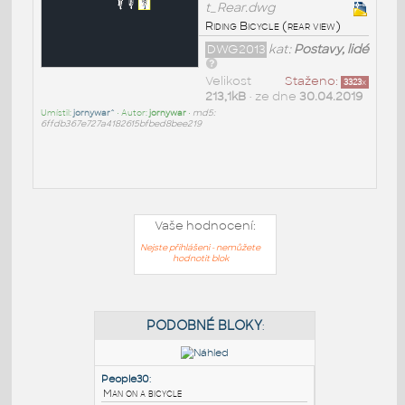
t_Rear.dwg
Riding Bicycle (rear view)
DWG2013
kat:
Postavy, lidé
Velikost
Staženo:
3323
x
213,1kB
• ze dne
30.04.2019
Umístil:
jornywar^
• Autor:
jornywar
•
md5:
6ffdb367e727a4182615bfbed8bee219
Vaše hodnocení:
Nejste přihlášeni - nemůžete
hodnotit blok