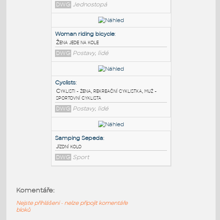
PODOBNÉ BLOKY
:
People30
:
Man on a bicycle
DWG
Jednostopá
Woman riding bicycle
:
Žena jede na kole
DWG
Postavy, lidé
Cyclists
:
Cyklisti - žena, rekreační cyklistka, muž -
Komentáře:
sportovní cyklista
Nejste přihlášeni - nelze připojit komentáře
DWG
Postavy, lidé
bloků