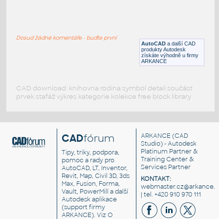
Samping Sepeda
:
Jízdní kolo
Dosud žádné komentáře - buďte první
DWG
Sport
AutoCAD
a další CAD
produkty Autodesk
získáte výhodně u firmy
ARKANCE
CAD download: knihovna rodina symbol detail součást
prvek stafáž výkres kategorie kolekce free block library
CAD
fórum
ARKANCE
(CAD
Studio) - Autodesk
Platinum Partner &
Tipy, triky, podpora,
Training Center &
pomoc a rady pro
Services Partner
AutoCAD, LT, Inventor,
Revit, Map, Civil 3D, 3ds
KONTAKT:
Max, Fusion, Forma,
webmaster.cz@arkance.w
Vault, PowerMill a další
| tel. +420 910 970 111
Autodesk aplikace
(support firmy
ARKANCE). Viz
O