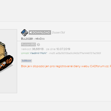
◄ DOWNLOAD
Dozer.f3d
Buldozer - hračka
Fusion360
Velikost
38,66MB
• ze dne
10.07.2019
Umístil:
Vladimír Michl^
•
md5: e0b26013ba5c940d7f1e1446727a2993
bulldozer
Blok je k dispozici jen pro registrované členy webu CADforum.cz. P