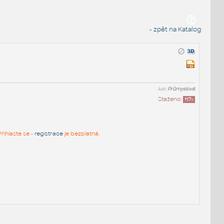
« zpět na Katalog
kat:
Průmyslová
Staženo:
117
x
řihlaste se -
registrace
je bezplatná.