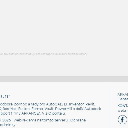
Buldozer - 3D model
RFA
Průmyslová
Komatsu D 575 A-3
:
Buldozer Komatsu D 575 A-3
DWG
Průmyslová
l součást prvek stafáž výkres kategorie kolekce free block library
rum
ARKA
Cente
, podpora, pomoc a rady pro AutoCAD, LT, Inventor, Revit,
KONT
3D, 3ds Max, Fusion, Forma, Vault, PowerMill a další Autodesk
webma
support firmy ARKANCE). Viz
O portálu
.
© 2026 |
Web reklama
na tomto serveru |
Ochrana
podmínky