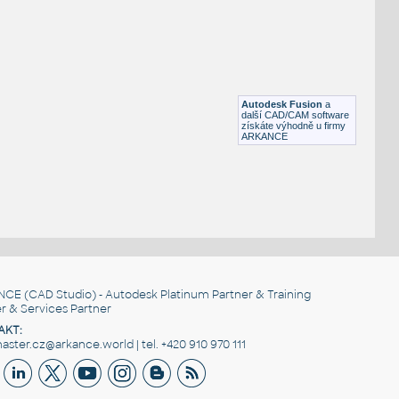
Buldozer Komatsu D65EX
DWG
Průmyslová
Wheel-loader1
:
Kolový lžícový nakladač
Autodesk Fusion
a
DWG
Průmyslová
další CAD/CAM software
získáte výhodně u firmy
ARKANCE
NCE
(CAD Studio) - Autodesk Platinum Partner & Training
r & Services Partner
AKT:
ster.cz@arkance.world | tel. +420 910 970 111