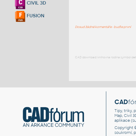
CIVIL 3D
FUSION
Dosud žádné komentáře - buďte první
CAD download: knihovna rodina symbol detai
CAD
fó
Tipy, triky
Map, Civil 
aplikace (
Copyright 
soukromí, 