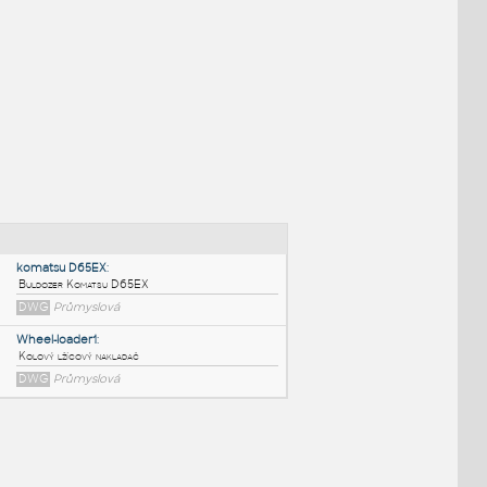
NÉ BLOKY
:
komatsu D65EX
: