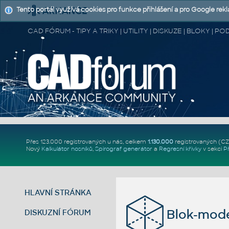
Tento portál využívá cookies pro funkce přihlášení a pro Google rek
CAD FÓRUM - TIPY A TRIKY | UTILITY | DISKUZE | BLOKY |
Přes 123.000 registrovaných u nás, celkem
1.130.000
registrovaných (C
Nový
Kalkulátor nosníků
,
Spirograf generátor
a
Regresní křivky
v sekci
P
HLAVNÍ STRÁNKA
Blok-mod
DISKUZNÍ FÓRUM