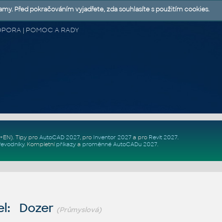
lamy. Před pokračováním vyjadřete, zda souhlasíte s použitím cookies.
 PODPORA | POMOC A RADY
Z+EN)
. Tipy pro
AutoCAD 2027
, pro
Inventor 2027
a pro
Revit 2027
.
řevodníky
.
Kompletní
příkazy
a
proměnné AutoCADu 2027
.
el: Dozer
(Průmyslová)