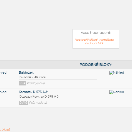
Vaše hodnocení:
Nejste přihlášeni - nemůžete
hodnotit blok
PODOB
ře bloků
Bulldozer
: