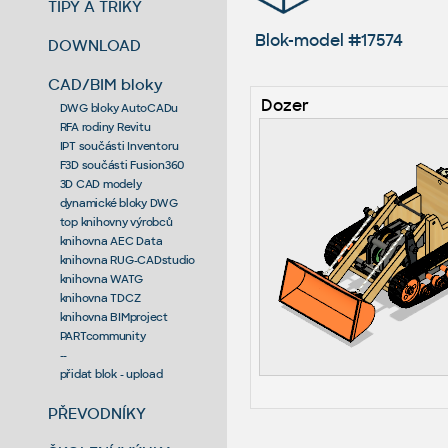
TIPY A TRIKY
Blok-model #17574
DOWNLOAD
CAD/BIM bloky
Dozer
DWG bloky AutoCADu
RFA rodiny Revitu
IPT součásti Inventoru
F3D součásti Fusion360
3D CAD modely
dynamické bloky DWG
top knihovny výrobců
knihovna AEC Data
knihovna RUG-CADstudio
knihovna WATG
knihovna TDCZ
knihovna BIMproject
PARTcommunity
--
přidat blok - upload
PŘEVODNÍKY