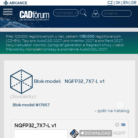
CZ
|
SK
|
EN
|
DE
Přes 123.000 registrovaných u nás, celkem
1.130.000
registrovaných
(CZ+EN)
. Tipy pro
AutoCAD 2027
, pro
Inventor 2027
a pro
Revit 2027
.
Nový
Kalkulátor nosníků
,
Spirograf generátor
a
Regresní křivky
v sekci
Převodníky
.
Kompletní
příkazy
a
proměnné AutoCADu 2027
.
Blok-model: NQFP32_7X7-L v1
(Součástky)
Blok-model #17657
« zpět na Katalog
NQFP32_7X7-L v1
◄ DOWNLOAD
NQFP