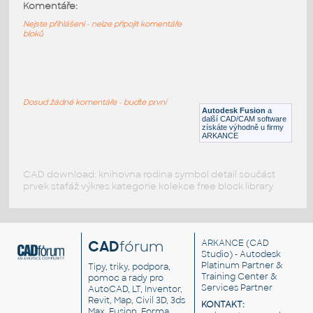
324 NEMA-17 Stepper Motor
:
Komentáře:
324 NEMA-17 Stepper Motor
Nejste přihlášeni - nelze připojit komentáře
bloků
F3D
Součástky
Golf-driver
:
Golfová hůl - driver
Dosud žádné komentáře - buďte první
Autodesk Fusion
a
DWG
Sport
další CAD/CAM software
získáte výhodně u firmy
ARKANCE
CAD download: knihovna rodina symbol detail součást
prvek stafáž výkres kategorie kolekce free block library
CAD
fórum
ARKANCE
(CAD
Studio) - Autodesk
Platinum Partner &
Tipy, triky, podpora,
Training Center &
pomoc a rady pro
Services Partner
AutoCAD, LT, Inventor,
Revit, Map, Civil 3D, 3ds
KONTAKT:
Max, Fusion, Forma,