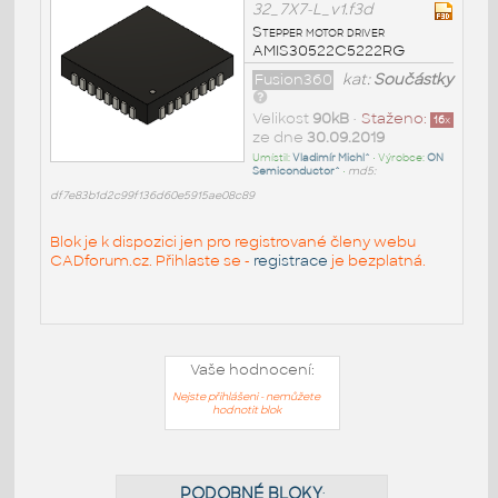
32_7X7-L_v1.f3d
Stepper motor driver
AMIS30522C5222RG
Fusion360
kat:
Součástky
Velikost
90kB
•
Staženo:
16
x
ze dne
30.09.2019
Umístil:
Vladimír Michl^
• Výrobce:
ON
Semiconductor^
•
md5:
df7e83b1d2c99f136d60e5915ae08c89
Blok je k dispozici jen pro registrované členy webu
CADforum.cz. Přihlaste se -
registrace
je bezplatná.
Vaše hodnocení:
Nejste přihlášeni - nemůžete
hodnotit blok