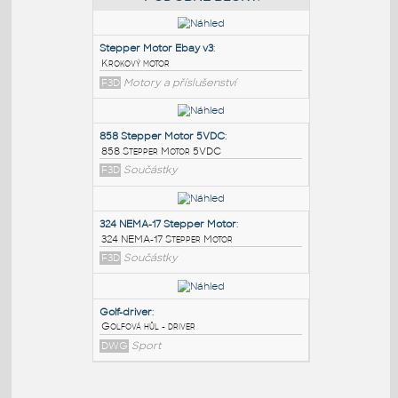
PODOBNÉ BLOKY
:
Stepper Motor Ebay v3
:
Krokový motor
F3D
Motory a příslušenství
858 Stepper Motor 5VDC
:
858 Stepper Motor 5VDC
F3D
Součástky