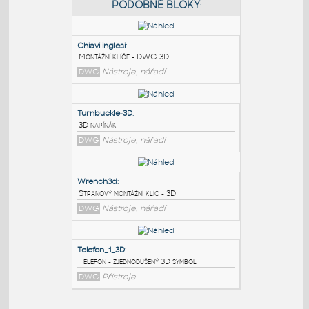
PODOBNÉ BLOKY
:
Chiavi inglesi
:
Montážní klíče - DWG 3D
DWG
Nástroje, nářadí
Turnbuckle-3D
:
3D napínák
DWG
Nástroje, nářadí