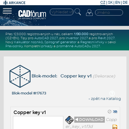
CZ
|
SK
|
EN
|
DE
Přes 123.000 registrovaných u nás, celkem
1.130.000
registrovaných
(CZ+EN)
. Tipy pro
AutoCAD 2027
, pro
Inventor 2027
a pro
Revit 2027
.
Nový
Kalkulátor nosníků
,
Spirograf generátor
a
Regresní křivky
v sekci
Převodníky
.
Kompletní
příkazy
a
proměnné AutoCADu 2027
.
Blok-model: Copper key v1
(Dekorace)
Blok-model #17673
« zpět na Katalog
Copper key v1
◄ DOWNLOAD
Copp
er_key_v1.f3d