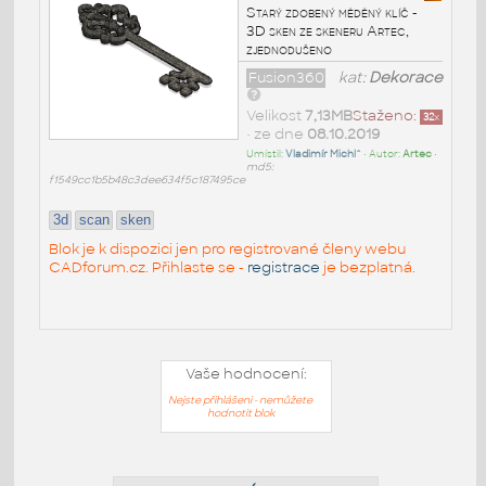
Starý zdobený měděný klíč -
3D sken ze skeneru Artec,
zjednodušeno
Fusion360
kat:
Dekorace
Velikost
7,13MB
Staženo:
32
x
• ze dne
08.10.2019
Umístil:
Vladimír Michl^
• Autor:
Artec
•
md5:
f1549cc1b5b48c3dee634f5c187495ce
3d
scan
sken
Blok je k dispozici jen pro registrované členy webu
CADforum.cz. Přihlaste se -
registrace
je bezplatná.
Vaše hodnocení:
Nejste přihlášeni - nemůžete
hodnotit blok