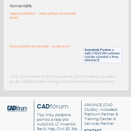
Komentáře:
Wrench3d
:
Stranový montážní klíč - 3D
Nejste přihlášeni - nelze připojit komentáře
bloků
DWG
Nástroje, nářadí
Telefon_1_3D
:
Telefon - zjednodušený 3D symbol
Dosud žádné komentáře - buďte první
Autodesk Fusion
a
DWG
Přístroje
další CAD/CAM software
získáte výhodně u firmy
ARKANCE
CAD download: knihovna rodina symbol detail součást
prvek stafáž výkres kategorie kolekce free block library
CAD
fórum
ARKANCE
(CAD
Studio) - Autodesk
Platinum Partner &
Tipy, triky, podpora,
Training Center &
pomoc a rady pro
Services Partner
AutoCAD, LT, Inventor,
Revit, Map, Civil 3D, 3ds
KONTAKT: